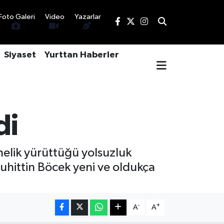
Foto Galeri
Video
Yazarlar
Siyaset
Yurttan Haberler
di
nelik yürüttüğü yolsuzluk
hittin Böcek yeni ve oldukça
-
+
A
A