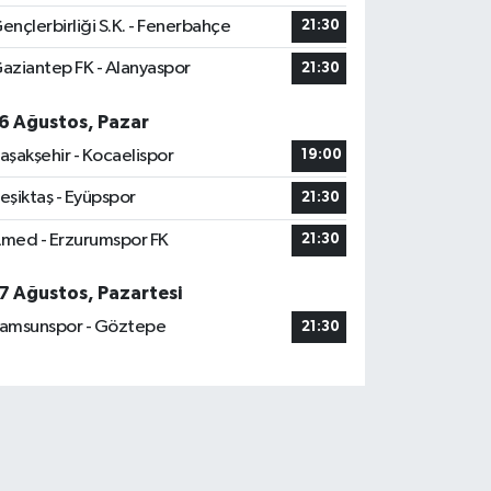
ençlerbirliği S.K. - Fenerbahçe
21:30
aziantep FK - Alanyaspor
21:30
6 Ağustos, Pazar
aşakşehir - Kocaelispor
19:00
eşiktaş - Eyüpspor
21:30
med - Erzurumspor FK
21:30
7 Ağustos, Pazartesi
amsunspor - Göztepe
21:30