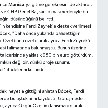
önce
Manisa
'ya gitme gerekçesini de aktardı.
sı ve CHP Genel Başkanı olması nedeniyle bu
ceğini düşündüğünü belirtti.
'in kendisine Ferdi Zeyrek'e destek verilmesi
 Böcek, "Daha önce yukarıda bahsettiğim
 Özel bana özel olarak ayrıca Ferdi Zeyrek'e
esi talimatında bulunmuştu. Bunun üzerine
nta içerisinde yaklaşık 950 bin euro götürdüm.
ümkün değildir, çünkü proje sunumu
" ifadelerini kullandı.
ki heyetle gittiğini anlatan Böcek, Ferdi
erde buluştuklarını kaydetti. Görüşmede
nu, ayrıca Özgür Özel'in danışmanı olarak