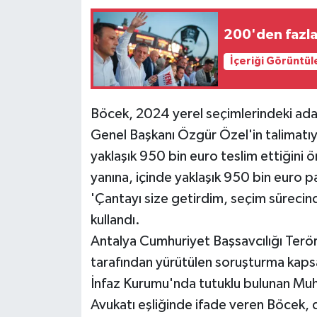
200'den fazla 
İçeriği Görüntül
Böcek, 2024 yerel seçimlerindeki aday
Genel Başkanı Özgür Özel'in talimatı
yaklaşık 950 bin euro teslim ettiğini
yanına, içinde yaklaşık 950 bin euro 
'Çantayı size getirdim, seçim sürecind
kullandı.
Antalya Cumhuriyet Başsavcılığı Terö
tarafından yürütülen soruşturma kaps
İnfaz Kurumu'nda tutuklu bulunan Muhit
Avukatı eşliğinde ifade veren Böcek, d