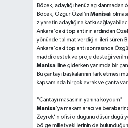
Böcek, adaylığı henüz açıklanmadan 
Böcek, Özgür Özel'in
Manisa
lı olma
ziyaretin adaylığına katkı sağlayabile
Ankara'daki toplantının ardından Özel
yönünde talimat verdiğini ileri süren
Ankara'daki toplantı sonrasında Özgür
maddi destek ve proje desteği verilm
Manisa
iline giderken yanımda bir ça
Bu çantayı başkalarının fark etmesi m
kapsamında birçok evrak ve çanta vardı
"Çantayı masasının yanına koydum"
Manisa
'ya makam aracı ve beraberinde
Zeyrek'in ofisi olduğunu düşündüğü y
bölge milletvekillerinin de bulunduğu