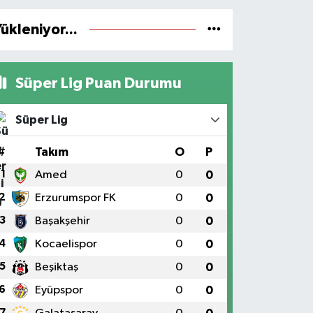
ükleniyor...
Süper Lig Puan Durumu
Süper Lig
#
Takım
O
P
1
Amed
0
0
2
Erzurumspor FK
0
0
3
Başakşehir
0
0
4
Kocaelispor
0
0
5
Beşiktaş
0
0
6
Eyüpspor
0
0
7