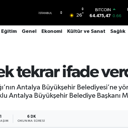
DOLAR
°
26
47,5971
0.05
EURO
55,1336
0.18
Eğitim
Genel
Ekonomi
Kültür ve Sanat
Sağlık
STERLİN
64,2534
0.22
GRAM ALTIN
6518.23
0.39
BİST100
13.703
0
k tekrar ifade ver
BITCOIN
64.475,47
0.66
ı’nın Antalya Büyükşehir Belediyesi’ne yö
lu Antalya Büyükşehir Belediye Başkanı Mu
1
6 DK
LAŞIM
OKUNMA SÜRESI