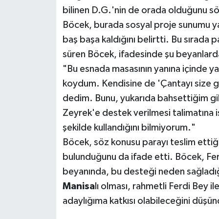
bilinen D.G.'nin de orada olduğunu sö
Böcek, burada sosyal proje sunumu yapı
baş başa kaldığını belirtti. Bu sırada 
süren Böcek, ifadesinde şu beyanlard
"Bu esnada masasının yanına içinde ya
koydum. Kendisine de 'Çantayı size ge
dedim. Bunu, yukarıda bahsettiğim gi
Zeyrek'e destek verilmesi talimatına 
şekilde kullandığını bilmiyorum."
Böcek, söz konusu parayı teslim ettiğ
bulunduğunu da ifade etti. Böcek, Fe
beyanında, bu desteği neden sağladığ
Manisa
lı olması, rahmetli Ferdi Bey il
adaylığıma katkısı olabileceğini düşü