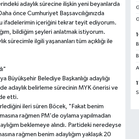
rindeki adaylık sürecine ilişkin yeni beyanlarda
G
"Daha önce Cumhuriyet Başsavcılığınızda
G
 ifadelerimin içeriğini tekrar teyit ediyorum.
ğım, bildiğim şeyleri anlatmak istiyorum.
1
ık sürecimle ilgili yaşananları tüm açıklığı ile
B
B
A
dı"
a Büyükşehir Belediye Başkanlığı adaylığı
1
de adaylık belirleme sürecinin MYK önerisi ve
S
de etti.
lerlediğini ileri süren Böcek, "Fakat benim
nmasına rağmen PM'de oylama yapılmadan
adaylığım beklemeye alındı. Partideki neredeyse
masına rağmen benim adaylığım yaklaşık 20