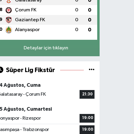
Galatasaray
0
0
8
Çorum FK
0
0
9
Gaziantep FK
0
0
0
Alanyaspor
0
0
Detaylar için tıklayın
Süper Lig Fikstür
4 Ağustos, Cuma
alatasaray - Çorum FK
21:30
5 Ağustos, Cumartesi
onyaspor - Rizespor
19:00
asımpaşa - Trabzonspor
19:00