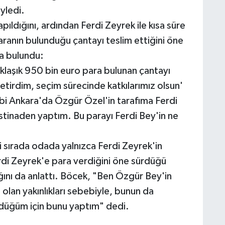
yledi.
ldığını, ardından Ferdi Zeyrek ile kısa süre
paranın bulunduğu çantayı teslim ettiğini öne
a bulundu:
klaşık 950 bin euro para bulunan çantayı
tirdim, seçim sürecinde katkılarımız olsun'
bi Ankara'da Özgür Özel'in tarafıma Ferdi
istinaden yaptım. Bu parayı Ferdi Bey'in ne
i sırada odada yalnızca Ferdi Zeyrek'in
rdi Zeyrek'e para verdiğini öne sürdüğü
ını da anlattı. Böcek, "Ben Özgür Bey'in
e olan yakınlıkları sebebiyle, bunun da
ndüğüm için bunu yaptım" dedi.