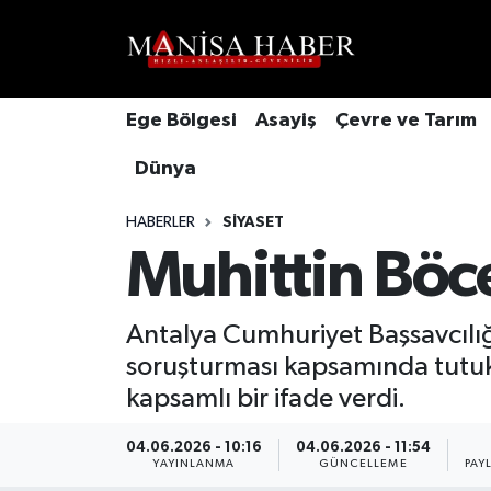
Hava Durumu
Ege Bölgesi
Asayiş
Çevre ve Tarım
Trafik Durumu
Dünya
Süper Lig Puan Durumu ve Fikstür
HABERLER
SIYASET
Tüm Manşetler
Muhittin Böce
Son Dakika Haberleri
Antalya Cumhuriyet Başsavcılığ
soruşturması kapsamında tutuk
Haber Arşivi
kapsamlı bir ifade verdi.
04.06.2026 - 10:16
04.06.2026 - 11:54
YAYINLANMA
GÜNCELLEME
PAY