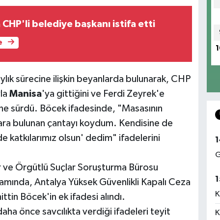
CHP'li belediye başkanı istifa etti
e
1
lık sürecine ilişkin beyanlarda bulunarak, CHP
yla
Manisa
'ya gittiğini ve Ferdi Zeyrek'e
 öne sürdü. Böcek ifadesinde, "Masasının
para bulunan çantayı koydum. Kendisine de
e katkılarımız olsun' dedim" ifadelerini
1
G
r ve Örgütlü Suçlar Soruşturma Bürosu
1
amında, Antalya Yüksek Güvenlikli Kapalı Ceza
K
tin Böcek'in ek ifadesi alındı.
aha önce savcılıkta verdiği ifadeleri teyit
K