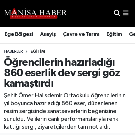
Hava Durumu
Ege Bölgesi
Asayiş
Çevre ve Tarım
Eğitim
Ge
Trafik Durumu
HABERLER
EĞITIM
Süper Lig Puan Durumu ve Fikstür
Öğrencilerin hazırladığı
Tüm Manşetler
860 eserlik dev sergi göz
kamaştırdı
Son Dakika Haberleri
Şehit Ömer Halisdemir Ortaokulu öğrencilerinin
Haber Arşivi
yıl boyunca hazırladığı 860 eser, düzenlenen
resim sergisinde sanatseverlerin beğenisine
sunuldu. Velilerin canlı performanslarıyla renk
kattığı sergi, ziyaretçilerden tam not aldı.