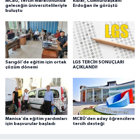
MCBÜ, tercih maratonunda
Kibar, Cumhurbaşkanı
geleceğin üniversitelileriyle
Erdoğan ile görüştü
buluştu
Sarıgöl'de eğitim için ortak
LGS TERCİH SONUÇLARI
çözüm dönemi
AÇIKLANDI!
Manisa'da eğitim yardımları
MCBÜ’den aday öğrencilere
için başvurular başladı
tercih desteği