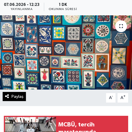
07.06.2026 - 12:23
1 DK
YAYINLANMA
OKUNMA SÜRESI
Paylaş
-
+
A
A
MCBÜ, tercih