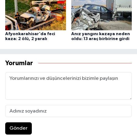
Afyonkarahisar'da feci
Anız yangını kazaya neden
kaza: 2 ölü, 2 yaralı
oldu: 13 araç birbirine girdi
Yorumlar
Gönder