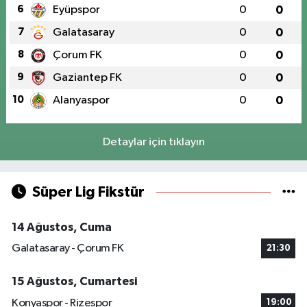
6
Eyüpspor
0
0
7
Galatasaray
0
0
8
Çorum FK
0
0
9
Gaziantep FK
0
0
10
Alanyaspor
0
0
Detaylar için tıklayın
Süper Lig Fikstür
14 Ağustos, Cuma
Galatasaray - Çorum FK
21:30
15 Ağustos, Cumartesi
Konyaspor - Rizespor
19:00