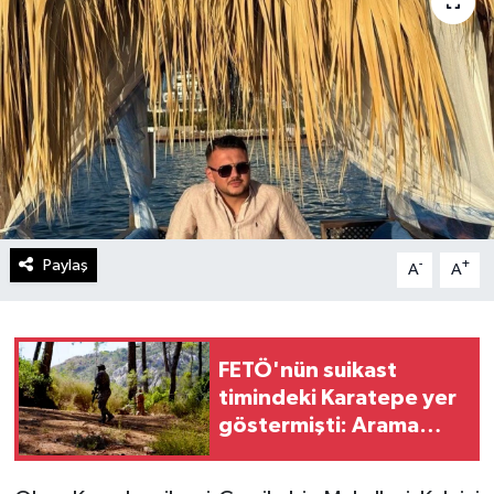
Paylaş
-
+
A
A
FETÖ'nün suikast
timindeki Karatepe yer
göstermişti: Arama
çalışmalarının sonuçları
açıklandı