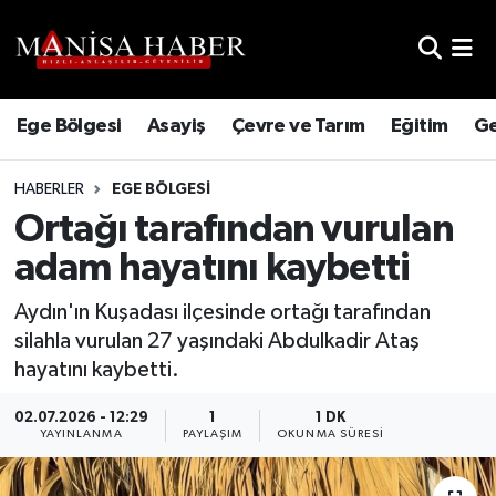
Hava Durumu
Ege Bölgesi
Asayiş
Çevre ve Tarım
Eğitim
Ge
Trafik Durumu
HABERLER
EGE BÖLGESI
Süper Lig Puan Durumu ve Fikstür
Ortağı tarafından vurulan
Tüm Manşetler
adam hayatını kaybetti
Son Dakika Haberleri
Aydın'ın Kuşadası ilçesinde ortağı tarafından
silahla vurulan 27 yaşındaki Abdulkadir Ataş
Haber Arşivi
hayatını kaybetti.
02.07.2026 - 12:29
1
1 DK
YAYINLANMA
PAYLAŞIM
OKUNMA SÜRESI