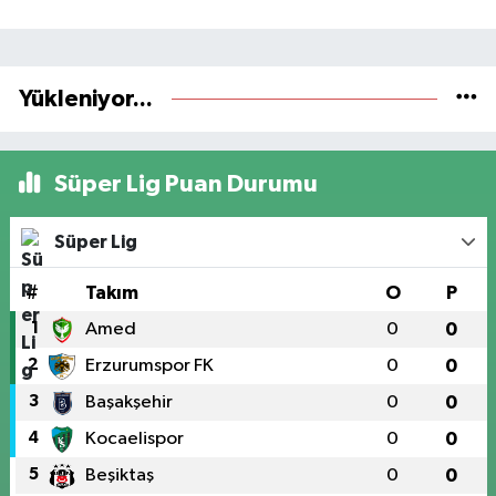
Yükleniyor...
Süper Lig Puan Durumu
Süper Lig
#
Takım
O
P
1
Amed
0
0
2
Erzurumspor FK
0
0
3
Başakşehir
0
0
4
Kocaelispor
0
0
5
Beşiktaş
0
0