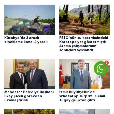
Kütahya’da 3 araçlı
FETÖ'nün suikast timindeki
zincirleme kaza: 4 yaralı
Karatepe yer göstermişti:
Arama çalışmalarının
sonuçları açıklandı
Menderes Belediye Başkanı
İzmir Büyükşehir'de
İlkay Çiçek görevden
WhatsApp sürprizi! Cemil
uzaklaştırıldı
Tugay gruptan çıktı