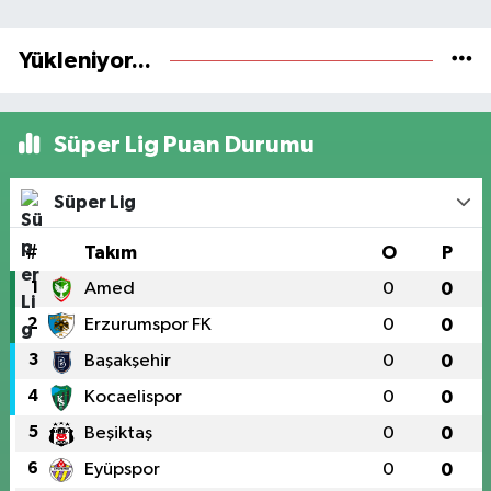
Yükleniyor...
Süper Lig Puan Durumu
Süper Lig
#
Takım
O
P
1
Amed
0
0
2
Erzurumspor FK
0
0
3
Başakşehir
0
0
4
Kocaelispor
0
0
5
Beşiktaş
0
0
6
Eyüpspor
0
0