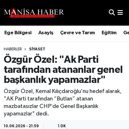
Hava Durumu
Ege Bölgesi
Asayiş
Çevre ve Tarım
Eğitim
Ge
Trafik Durumu
HABERLER
SIYASET
Süper Lig Puan Durumu ve Fikstür
Özgür Özel: "Ak Parti
Tüm Manşetler
tarafından atananlar genel
başkanlık yapamazlar"
Son Dakika Haberleri
Özgür Özel, Kemal Kılıçdaroğlu'nu hedef alarak,
Haber Arşivi
"AK Parti tarafından “Butlan” atanan
mazbatasızlar CHP’de Genel Başkanlık
yapamazlar" dedi.
10.06.2026 - 21:59
1 DK