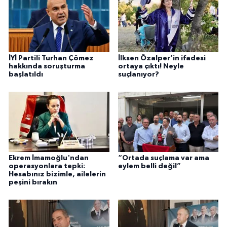
İYİ Partili Turhan Çömez
İlksen Özalper’in ifadesi
hakkında soruşturma
ortaya çıktı! Neyle
başlatıldı
suçlanıyor?
Ekrem İmamoğlu'ndan
“Ortada suçlama var ama
operasyonlara tepki:
eylem belli değil”
Hesabınız bizimle, ailelerin
peşini bırakın