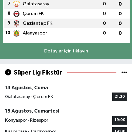
7
Galatasaray
0
0
8
Çorum FK
0
0
9
Gaziantep FK
0
0
10
Alanyaspor
0
0
Detaylar için tıklayın
Süper Lig Fikstür
14 Ağustos, Cuma
Galatasaray - Çorum FK
21:30
15 Ağustos, Cumartesi
Konyaspor - Rizespor
19:00
Kasımpaşa - Trabzonspor
19:00