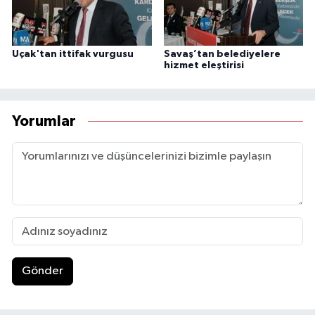
Uçak'tan ittifak vurgusu
Savaş’tan belediyelere
hizmet eleştirisi
Yorumlar
Gönder