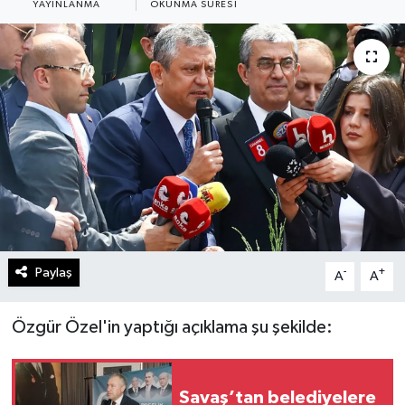
YAYINLANMA
OKUNMA SÜRESI
Paylaş
-
+
A
A
Özgür Özel'in yaptığı açıklama şu şekilde:
Savaş’tan belediyelere