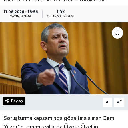
11.06.2026 - 18:56
1 DK
YAYINLANMA
OKUNMA SÜRESI
Paylaş
-
+
A
A
Soruşturma kapsamında gözaltına alınan Cem
Yüzer’in, geçmiş yıllarda Özgür Özel’in