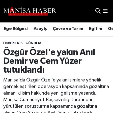
Hava Durumu
Ege Bölgesi
Asayiş
Çevre ve Tarım
Eğitim
Ge
Trafik Durumu
HABERLER
GÜNDEM
Süper Lig Puan Durumu ve Fikstür
Özgür Özel'e yakın Anıl
Tüm Manşetler
Demir ve Cem Yüzer
tutuklandı
Son Dakika Haberleri
Manisa’da Özgür Özel’e yakın isimlere yönelik
Haber Arşivi
gerçekleştirilen operasyon kapsamında gözaltına
alınan iki isim hakkında yeni gelişme yaşandı.
Manisa Cumhuriyet Başsavcılığı tarafından
yürütülen soruşturma kapsamında gözaltına
alınan Cem Yüzer ve Anıl Demir tutuklandı.