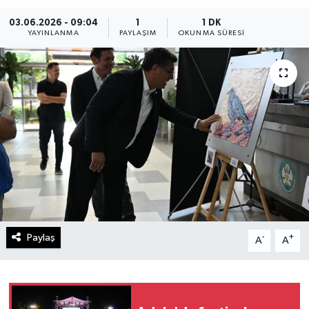
03.06.2026 - 09:04
1
1 DK
YAYINLANMA
PAYLAŞIM
OKUNMA SÜRESI
Paylaş
-
+
A
A