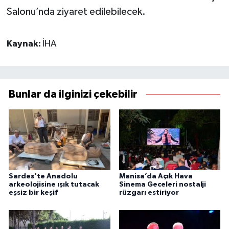
Salonu’nda ziyaret edilebilecek.
Kaynak:
İHA
Bunlar da ilginizi çekebilir
Sardes'te Anadolu
Manisa’da Açık Hava
arkeolojisine ışık tutacak
Sinema Geceleri nostalji
eşsiz bir keşif
rüzgarı estiriyor