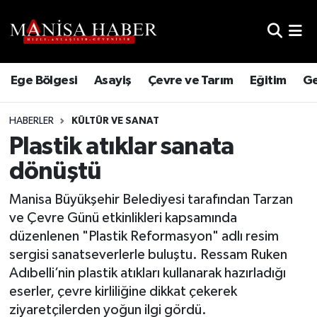
Hava Durumu
Ege Bölgesi
Asayiş
Çevre ve Tarım
Eğitim
Ge
Trafik Durumu
HABERLER
KÜLTÜR VE SANAT
Süper Lig Puan Durumu ve Fikstür
Plastik atıklar sanata
Tüm Manşetler
dönüştü
Son Dakika Haberleri
Manisa Büyükşehir Belediyesi tarafından Tarzan
ve Çevre Günü etkinlikleri kapsamında
Haber Arşivi
düzenlenen "Plastik Reformasyon" adlı resim
sergisi sanatseverlerle buluştu. Ressam Ruken
Adıbelli’nin plastik atıkları kullanarak hazırladığı
eserler, çevre kirliliğine dikkat çekerek
ziyaretçilerden yoğun ilgi gördü.