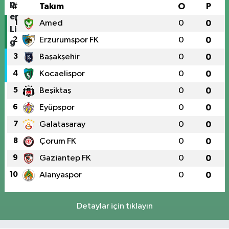
#
Takım
O
P
1
Amed
0
0
2
Erzurumspor FK
0
0
3
Başakşehir
0
0
4
Kocaelispor
0
0
5
Beşiktaş
0
0
6
Eyüpspor
0
0
7
Galatasaray
0
0
8
Çorum FK
0
0
9
Gaziantep FK
0
0
10
Alanyaspor
0
0
Detaylar için tıklayın