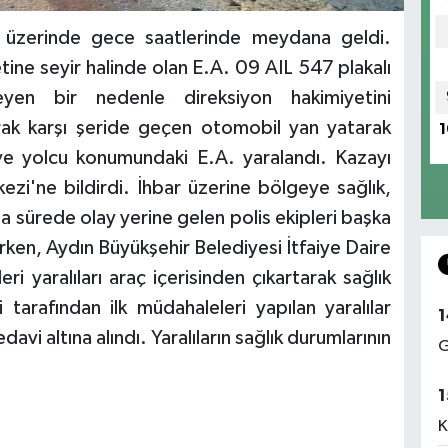
ı üzerinde gece saatlerinde meydana geldi.
tine seyir halinde olan E.A. 09 AIL 547 plakalı
yen bir nedenle direksiyon hakimiyetini
rak karşı şeride geçen otomobil yan yatarak
1
e yolcu konumundaki E.A. yaralandı. Kazayı
zi'ne bildirdi. İhbar üzerine bölgeye sağlık,
ısa sürede olay yerine gelen polis ekipleri başka
rken, Aydın Büyükşehir Belediyesi İtfaiye Daire
leri yaralıları araç içerisinden çıkartarak sağlık
i tarafından ilk müdahaleleri yapılan yaralılar
1
avi altına alındı. Yaralıların sağlık durumlarının
G
1
K