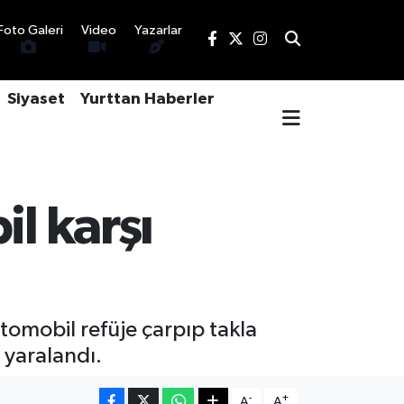
Foto Galeri
Video
Yazarlar
Siyaset
Yurttan Haberler
l karşı
otomobil refüje çarpıp takla
 yaralandı.
-
+
A
A