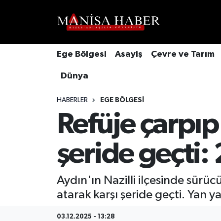
Hava Durumu
Ege Bölgesi
Asayiş
Çevre ve Tarım
Trafik Durumu
Dünya
Süper Lig Puan Durumu ve Fikstür
HABERLER
EGE BÖLGESI
Tüm Manşetler
Refüje çarpıp
Son Dakika Haberleri
şeride geçti: 
Haber Arşivi
Aydın'ın Nazilli ilçesinde sürü
atarak karşı şeride geçti. Yan 
03.12.2025 - 13:28