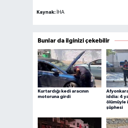
Kaynak:
İHA
Bunlar da ilginizi çekebilir
Kurtardığı kedi aracının
Afyonkara
motoruna girdi
iddia: 4 
ölümüyle i
şüphesi