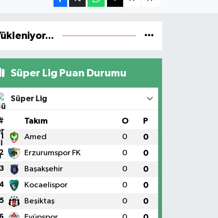
ükleniyor...
Süper Lig Puan Durumu
Süper Lig
#
Takım
O
P
1
Amed
0
0
2
Erzurumspor FK
0
0
3
Başakşehir
0
0
4
Kocaelispor
0
0
5
Beşiktaş
0
0
6
Eyüpspor
0
0