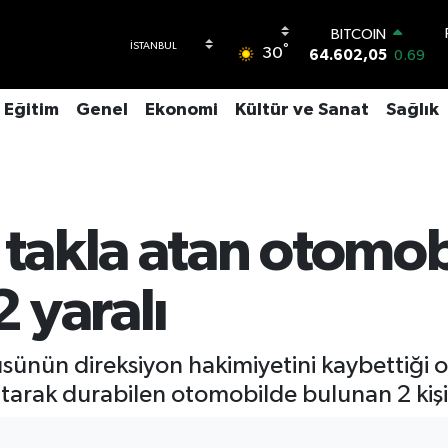
BITCOIN
°
30
64.602,05
0.69
DOLAR
47,5986
0.06
Eğitim
Genel
Ekonomi
Kültür ve Sanat
Sağlık
EURO
55,0700
0.1
STERLİN
64,2438
0.21
GRAM ALTIN
6513.94
0.32
 takla atan otomobi
BİST100
13.768
48
2 yaralı
cüsünün direksiyon hakimiyetini kaybettiği 
yatarak durabilen otomobilde bulunan 2 kişi