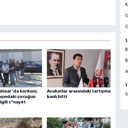
K
G
G
1
B
B
A
1
hisar'da korkunç
Avukatlar arasındaki tartışma
S
yaşındaki çocuğun
kanlı bitti
lgili c*nayet