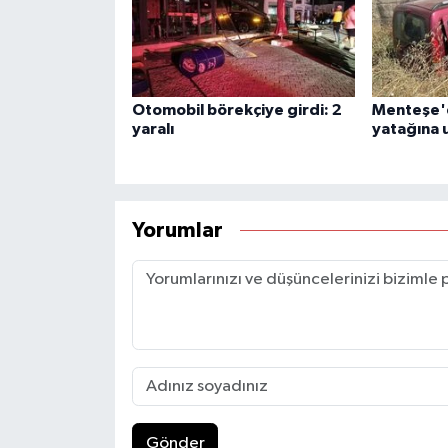
Otomobil börekçiye girdi: 2
Menteşe'd
yaralı
yatağına u
Yorumlar
Gönder