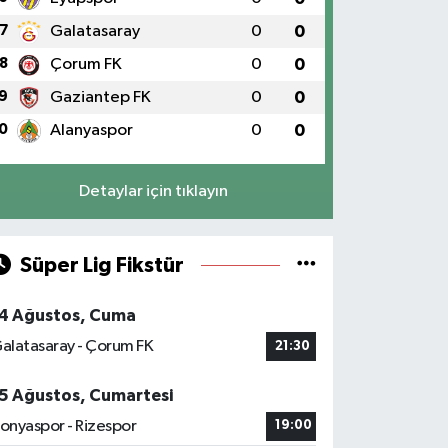
7
Galatasaray
0
0
8
Çorum FK
0
0
9
Gaziantep FK
0
0
0
Alanyaspor
0
0
Detaylar için tıklayın
Süper Lig Fikstür
4 Ağustos, Cuma
alatasaray - Çorum FK
21:30
5 Ağustos, Cumartesi
onyaspor - Rizespor
19:00