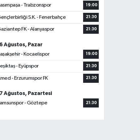
asımpaşa - Trabzonspor
19:00
ençlerbirliği S.K. - Fenerbahçe
21:30
aziantep FK - Alanyaspor
21:30
6 Ağustos, Pazar
aşakşehir - Kocaelispor
19:00
eşiktaş - Eyüpspor
21:30
med - Erzurumspor FK
21:30
7 Ağustos, Pazartesi
amsunspor - Göztepe
21:30