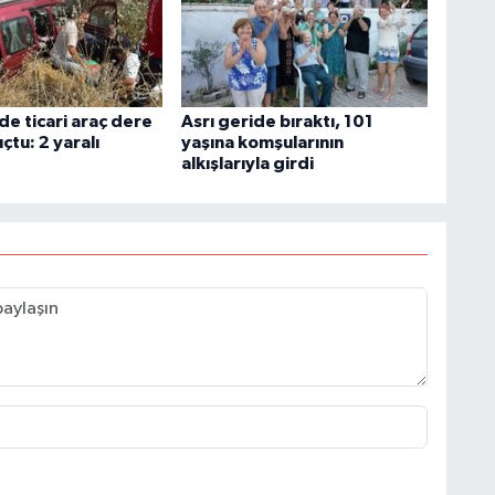
e ticari araç dere
Asrı geride bıraktı, 101
çtu: 2 yaralı
yaşına komşularının
alkışlarıyla girdi