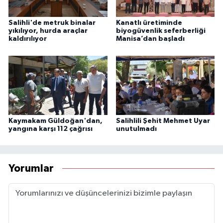
Salihli'de metruk binalar
Kanatlı üretiminde
yıkılıyor, hurda araçlar
biyogüvenlik seferberliği
kaldırılıyor
Manisa’dan başladı
Kaymakam Güldoğan'dan,
Salihlili Şehit Mehmet Uyar
yangına karşı 112 çağrısı
unutulmadı
Yorumlar