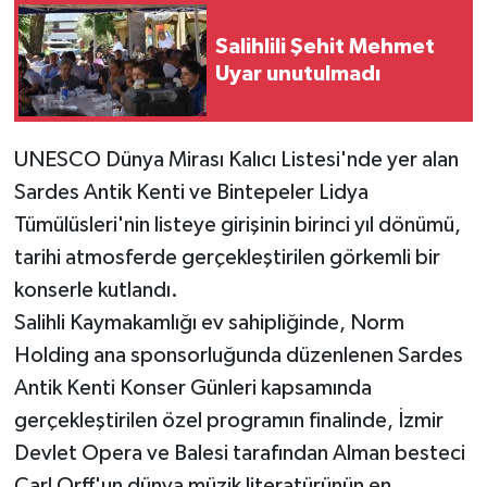
Salihlili Şehit Mehmet
Uyar unutulmadı
UNESCO Dünya Mirası Kalıcı Listesi'nde yer alan
Sardes Antik Kenti ve Bintepeler Lidya
Tümülüsleri'nin listeye girişinin birinci yıl dönümü,
tarihi atmosferde gerçekleştirilen görkemli bir
konserle kutlandı.
Salihli Kaymakamlığı ev sahipliğinde, Norm
Holding ana sponsorluğunda düzenlenen Sardes
Antik Kenti Konser Günleri kapsamında
gerçekleştirilen özel programın finalinde, İzmir
Devlet Opera ve Balesi tarafından Alman besteci
Carl Orff'un dünya müzik literatürünün en