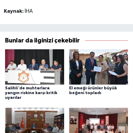
Kaynak:
İHA
Bunlar da ilginizi çekebilir
Salihli'de muhtarlara
El emeği ürünler büyük
yangın riskine karşı kritik
beğeni topladı
uyarılar