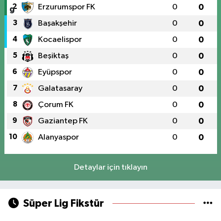
2
Erzurumspor FK
0
0
3
Başakşehir
0
0
4
Kocaelispor
0
0
5
Beşiktaş
0
0
6
Eyüpspor
0
0
7
Galatasaray
0
0
8
Çorum FK
0
0
9
Gaziantep FK
0
0
10
Alanyaspor
0
0
Detaylar için tıklayın
Süper Lig Fikstür