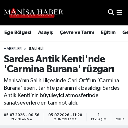
Hava Durumu
Ege Bölgesi
Asayiş
Çevre ve Tarım
Eğitim
Ge
Trafik Durumu
HABERLER
SALIHLI
Süper Lig Puan Durumu ve Fikstür
Sardes Antik Kenti'nde
Tüm Manşetler
'Carmina Burana' rüzgarı
Son Dakika Haberleri
Manisa’nın Salihli ilçesinde Carl Orff’un ‘Carmina
Burana’ eseri, tarihte paranın ilk basıldığı Sardes
Haber Arşivi
Antik Kenti’nin büyüleyici atmosferinde
sanatseverlerden tam not aldı.
05.07.2026 - 00:56
05.07.2026 - 11:20
1
2
YAYINLANMA
GÜNCELLEME
PAYLAŞIM
OKUNM