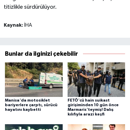
titizlikle sürdürülüyor.
Kaynak:
İHA
Bunlar da ilginizi çekebilir
Manisa'da motosiklet
FETÖ'cü hain suikast
bariyerlere çarptı, sürücü
girişiminden 10 gün önce
hayatını kaybetti
Marmaris'teymiş! Dalış
kılıfıyla arazi keşfi