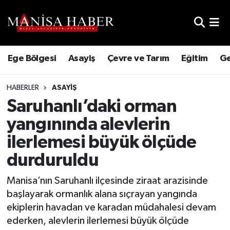
Hava Durumu
Ege Bölgesi
Asayiş
Çevre ve Tarım
Eğitim
Ge
Trafik Durumu
HABERLER
ASAYIŞ
Süper Lig Puan Durumu ve Fikstür
Saruhanlı’daki orman
Tüm Manşetler
yangınında alevlerin
ilerlemesi büyük ölçüde
Son Dakika Haberleri
durduruldu
Haber Arşivi
Manisa’nın Saruhanlı ilçesinde ziraat arazisinde
başlayarak ormanlık alana sıçrayan yangında
ekiplerin havadan ve karadan müdahalesi devam
ederken, alevlerin ilerlemesi büyük ölçüde