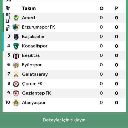
#
Takım
O
P
1
Amed
0
0
2
Erzurumspor FK
0
0
3
Başakşehir
0
0
4
Kocaelispor
0
0
5
Beşiktaş
0
0
6
Eyüpspor
0
0
7
Galatasaray
0
0
8
Çorum FK
0
0
9
Gaziantep FK
0
0
10
Alanyaspor
0
0
Detaylar için tıklayın