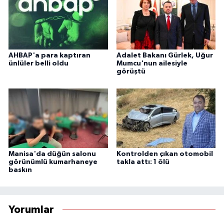
AHBAP'a para kaptıran
Adalet Bakanı Gürlek, Uğur
ünlüler belli oldu
Mumcu'nun ailesiyle
görüştü
Manisa'da düğün salonu
Kontrolden çıkan otomobil
görünümlü kumarhaneye
takla attı: 1 ölü
baskın
Yorumlar