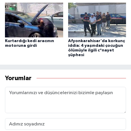
Kurtardığı kedi aracının
Afyonkarahisar'da korkunç
motoruna girdi
iddia: 4 yaşındaki çocuğun
ölümüyle ilgili c*nayet
şüphesi
Yorumlar