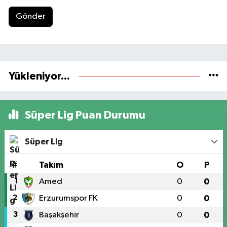
Gönder
Yükleniyor...
Süper Lig Puan Durumu
Süper Lig
#
Takım
O
P
1
Amed
0
0
2
Erzurumspor FK
0
0
3
Başakşehir
0
0