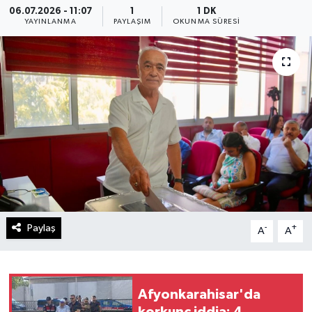
06.07.2026 - 11:07
1
1 DK
YAYINLANMA
PAYLAŞIM
OKUNMA SÜRESI
Paylaş
-
+
A
A
Afyonkarahisar'da