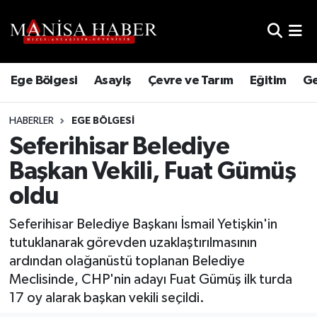
Hava Durumu
Ege Bölgesi
Asayiş
Çevre ve Tarım
Eğitim
Ge
Trafik Durumu
HABERLER
EGE BÖLGESI
Süper Lig Puan Durumu ve Fikstür
Seferihisar Belediye
Tüm Manşetler
Başkan Vekili, Fuat Gümüş
oldu
Son Dakika Haberleri
Seferihisar Belediye Başkanı İsmail Yetişkin'in
Haber Arşivi
tutuklanarak görevden uzaklaştırılmasının
ardından olağanüstü toplanan Belediye
Meclisinde, CHP'nin adayı Fuat Gümüş ilk turda
17 oy alarak başkan vekili seçildi.