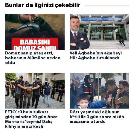
Bunlar da ilginizi çekebilir
Domuz sanıp ateş etti,
Veli Ağbaba’nın ağabeyi
babasının ölümüne neden
Hür Ağbaba tutuklandı
oldu
FETÖ'cü hain suikast
Dört yaşındaki oğlunun
girişiminden 10 gün önce
k*tili ile 3 gün sonra nikâh
Marmaris'teymiş! Dalış
masasına oturdu
kılıfıyla arazi keşfi