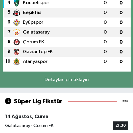
4
Kocaelispor
0
0
5
Beşiktaş
0
0
6
Eyüpspor
0
0
7
Galatasaray
0
0
8
Çorum FK
0
0
9
Gaziantep FK
0
0
10
Alanyaspor
0
0
Detaylar için tıklayın
Süper Lig Fikstür
14 Ağustos, Cuma
Galatasaray - Çorum FK
21:30