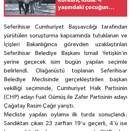
korkunç iddia: 4
yaşındaki çocuğun
ölümüyle ilgili c*nayet
şüphesi
Seferihisar Cumhuriyet Başsavcılığı tarafından
yürütülen soruşturma kapsamında tutuklanan ve
İçişleri Bakanlığınca görevden uzaklaştırılan
Seferihisar Belediye Başkanı İsmail Yetişkin'in
yerine geçecek isim bugün yapılan seçimle
belirlendi. Olağanüstü toplanan Seferihisar
Belediye Meclisinde gerçekleştirilen başkan
vekilliği seçiminde, Cumhuriyet Halk Partisinin
(CHP) adayı Fuat Gümüş ile Zafer Partisinin adayı
Çağatay Rasim Çağır yarıştı.
Mecliste yapılan oylama ilk turda sonuçlandı.
Sandıktan çıkan 23 zarftan 19'u geçerli, 4'ü ise