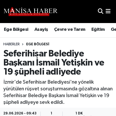
Hava Durumu
Ege Bölgesi
Asayiş
Çevre ve Tarım
Eğitim
Ge
Trafik Durumu
HABERLER
EGE BÖLGESI
Süper Lig Puan Durumu ve Fikstür
Seferihisar Belediye
Tüm Manşetler
Başkanı İsmail Yetişkin ve
19 şüpheli adliyede
Son Dakika Haberleri
İzmir'de Seferihisar Belediyesi'ne yönelik
Haber Arşivi
yürütülen rüşvet soruşturmasında gözaltına alınan
Seferihisar Belediye Başkanı İsmail Yetişkin ve 19
şüpheli adliyeye sevk edildi.
29.06.2026 - 09:43
1
1 DK