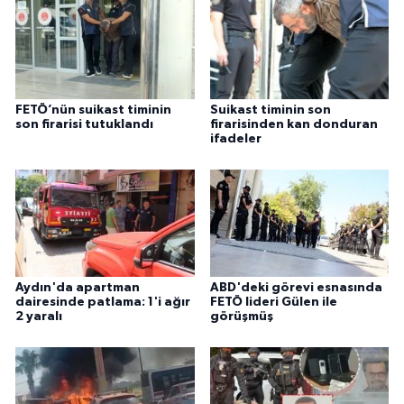
FETÖ’nün suikast timinin
Suikast timinin son
son firarisi tutuklandı
firarisinden kan donduran
ifadeler
Aydın'da apartman
ABD'deki görevi esnasında
dairesinde patlama: 1'i ağır
FETÖ lideri Gülen ile
2 yaralı
görüşmüş