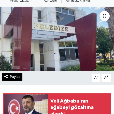
YAYINLANMA
PAYLAŞIM
OKUNMA SÜRESI
Paylaş
-
+
A
A
Veli Ağbaba'nın
ağabeyi gözaltına
alındı!