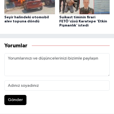
Seyir halindeki otomobil
Suikast timinin firari
alev topuna döndü
FETÖ'cüsü Karatepe ‘Etkin
Pişmanlık' istedi
Yorumlar
Gönder