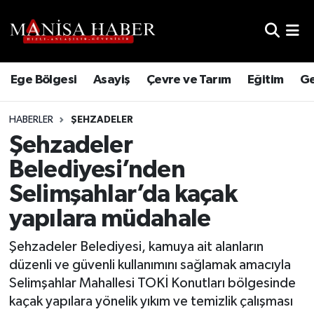
Hava Durumu
Ege Bölgesi
Asayiş
Çevre ve Tarım
Eğitim
Ge
Trafik Durumu
HABERLER
ŞEHZADELER
Süper Lig Puan Durumu ve Fikstür
Şehzadeler
Tüm Manşetler
Belediyesi’nden
Selimşahlar’da kaçak
Son Dakika Haberleri
yapılara müdahale
Haber Arşivi
Şehzadeler Belediyesi, kamuya ait alanların
düzenli ve güvenli kullanımını sağlamak amacıyla
Selimşahlar Mahallesi TOKİ Konutları bölgesinde
kaçak yapılara yönelik yıkım ve temizlik çalışması