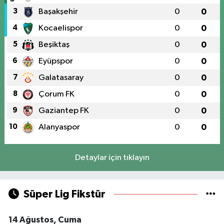
3
Başakşehir
0
0
4
Kocaelispor
0
0
5
Beşiktaş
0
0
6
Eyüpspor
0
0
7
Galatasaray
0
0
8
Çorum FK
0
0
9
Gaziantep FK
0
0
10
Alanyaspor
0
0
Detaylar için tıklayın
Süper Lig Fikstür
14 Ağustos, Cuma