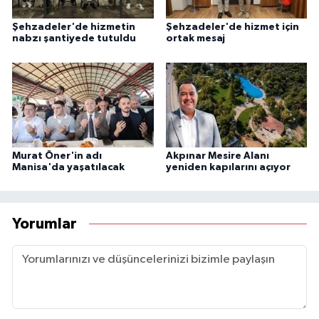
Şehzadeler'de hizmetin
Şehzadeler'de hizmet için
nabzı şantiyede tutuldu
ortak mesaj
Murat Öner'in adı
Akpınar Mesire Alanı
Manisa'da yaşatılacak
yeniden kapılarını açıyor
Yorumlar