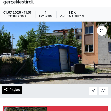
gerçekleştirdi.
01.07.2026 - 11:51
1
1 DK
YAYINLANMA
PAYLAŞIM
OKUNMA SÜRESI
Paylaş
-
+
A
A