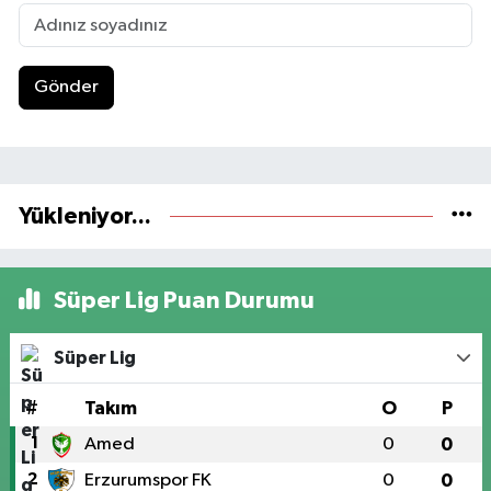
Gönder
Yükleniyor...
Süper Lig Puan Durumu
Süper Lig
#
Takım
O
P
1
Amed
0
0
2
Erzurumspor FK
0
0