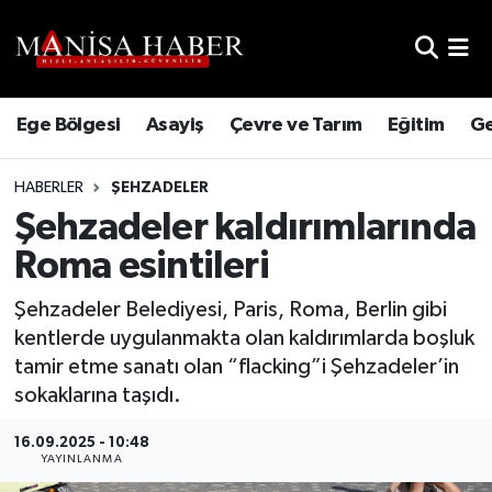
Hava Durumu
Ege Bölgesi
Asayiş
Çevre ve Tarım
Eğitim
Ge
Trafik Durumu
HABERLER
ŞEHZADELER
Süper Lig Puan Durumu ve Fikstür
Şehzadeler kaldırımlarında
Tüm Manşetler
Roma esintileri
Son Dakika Haberleri
Şehzadeler Belediyesi, Paris, Roma, Berlin gibi
kentlerde uygulanmakta olan kaldırımlarda boşluk
Haber Arşivi
tamir etme sanatı olan “flacking”i Şehzadeler’in
sokaklarına taşıdı.
16.09.2025 - 10:48
YAYINLANMA