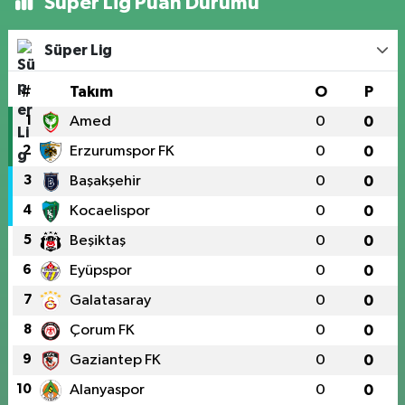
Süper Lig Puan Durumu
Süper Lig
#
Takım
O
P
1
Amed
0
0
2
Erzurumspor FK
0
0
3
Başakşehir
0
0
4
Kocaelispor
0
0
5
Beşiktaş
0
0
6
Eyüpspor
0
0
7
Galatasaray
0
0
8
Çorum FK
0
0
9
Gaziantep FK
0
0
10
Alanyaspor
0
0