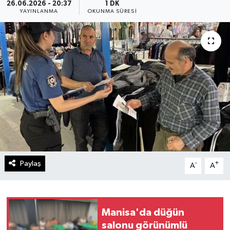
26.06.2026 - 20:37
1 DK
YAYINLANMA
OKUNMA SÜRESI
Paylaş
-
+
A
A
Manisa'da düğün
salonu görünümlü