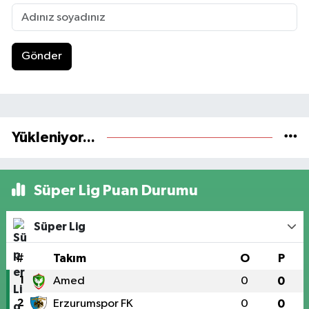
Gönder
Yükleniyor...
Süper Lig Puan Durumu
Süper Lig
#
Takım
O
P
1
Amed
0
0
2
Erzurumspor FK
0
0