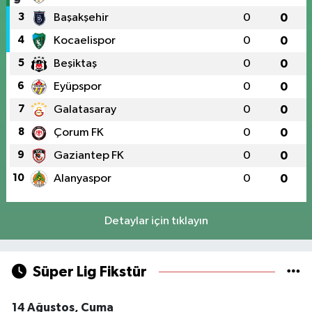
3
Başakşehir
0
0
4
Kocaelispor
0
0
5
Beşiktaş
0
0
6
Eyüpspor
0
0
7
Galatasaray
0
0
8
Çorum FK
0
0
9
Gaziantep FK
0
0
10
Alanyaspor
0
0
Detaylar için tıklayın
Süper Lig Fikstür
14 Ağustos, Cuma