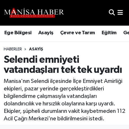
Hava Durumu
Ege Bölgesi
Asayiş
Çevre ve Tarım
Eğitim
Ge
Trafik Durumu
HABERLER
ASAYIŞ
Süper Lig Puan Durumu ve Fikstür
Selendi emniyeti
Tüm Manşetler
vatandaşları tek tek uyardı
Son Dakika Haberleri
Manisa'nın Selendi ilçesinde İlçe Emniyet Amirliği
ekipleri, pazar yerinde gerçekleştirdikleri
Haber Arşivi
bilgilendirme çalışmasıyla vatandaşları
dolandırıcılık ve hırsızlık olaylarına karşı uyardı.
Ekipler, şüpheli durumların vakit kaybetmeden 112
Acil Çağrı Merkezi'ne bildirilmesini istedi.