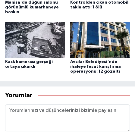
Manisa'da düğün salonu
Kontrolden çıkan otomobil
görünümlü kumarhaneye
takla attı: 1 ölü
baskın
Kask kamerası gerçeği
Avcılar Belediyesi'nde
ortaya çıkardı
ihaleye fesat karıştırma
operasyonu: 12 gözaltı
Yorumlar