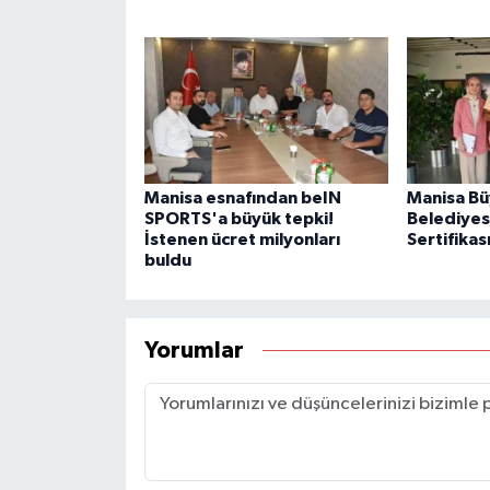
Manisa esnafından beIN
Manisa Bü
SPORTS'a büyük tepki!
Belediyesi
İstenen ücret milyonları
Sertifikas
buldu
Yorumlar