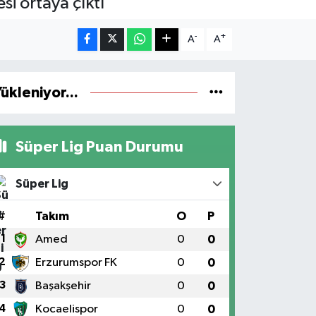
si ortaya çıktı
-
+
A
A
ükleniyor...
Süper Lig Puan Durumu
Süper Lig
#
Takım
O
P
1
Amed
0
0
2
Erzurumspor FK
0
0
3
Başakşehir
0
0
4
Kocaelispor
0
0