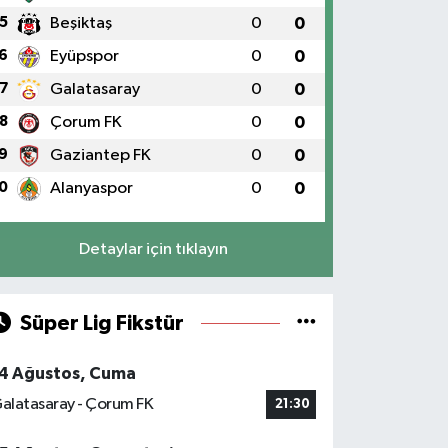
5
Beşiktaş
0
0
6
Eyüpspor
0
0
7
Galatasaray
0
0
8
Çorum FK
0
0
9
Gaziantep FK
0
0
0
Alanyaspor
0
0
Detaylar için tıklayın
Süper Lig Fikstür
4 Ağustos, Cuma
alatasaray - Çorum FK
21:30