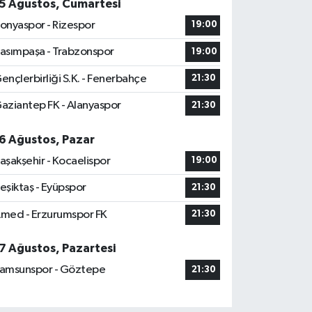
5 Ağustos, Cumartesi
onyaspor - Rizespor
19:00
asımpaşa - Trabzonspor
19:00
ençlerbirliği S.K. - Fenerbahçe
21:30
aziantep FK - Alanyaspor
21:30
6 Ağustos, Pazar
aşakşehir - Kocaelispor
19:00
eşiktaş - Eyüpspor
21:30
med - Erzurumspor FK
21:30
7 Ağustos, Pazartesi
amsunspor - Göztepe
21:30