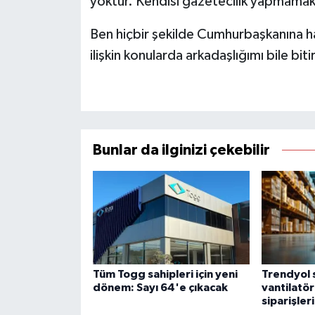
yoktur. Kendisi gazetecilik yapmamak
Ben hiçbir şekilde Cumhurbaşkanına 
ilişkin konularda arkadaşlığımı bile bi
Bunlar da ilginizi çekebilir
Tüm Togg sahipleri için yeni
Trendyol s
dönem: Sayı 64'e çıkacak
vantilatö
siparişleri