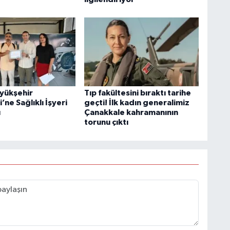
yükşehir
Tıp fakültesini bıraktı tarihe
’ne Sağlıklı İşyeri
geçti! İlk kadın generalimiz
ı
Çanakkale kahramanının
torunu çıktı