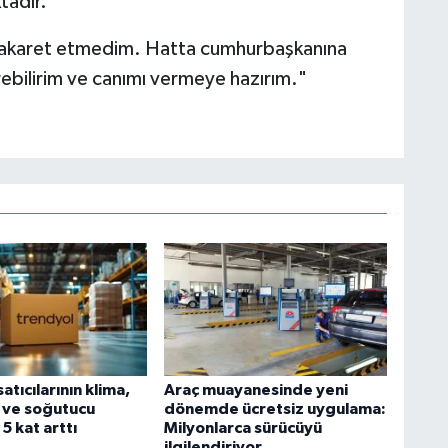
tadır.
hakaret etmedim. Hatta cumhurbaşkanına
tirebilirim ve canımı vermeye hazırım."
atıcılarının klima,
Araç muayanesinde yeni
r ve soğutucu
dönemde ücretsiz uygulama:
 5 kat arttı
Milyonlarca sürücüyü
ilgilendiriyor