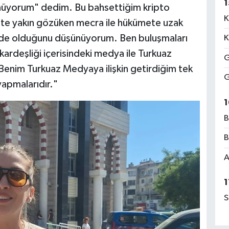
1
nüyorum" dedim. Bu bahsettiğim kripto
K
ete yakın gözüken mecra ile hükümete uzak
sinde olduğunu düşünüyorum. Ben buluşmaları
K
ardeşliği içerisindeki medya ile Turkuaz
G
. Benim Turkuaz Medyaya ilişkin getirdiğim tek
G
yapmalarıdır."
1
B
B
A
1
S