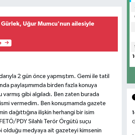
 Gürlek, Uğur Mumcu'nun ailesiyle
e
1
arıyla 2 gün önce yapmıştım. Gemi ile tatil
lında paylaşımımda birden fazla konuya
 varmış gibi algıladı. Ben zaten burada
cu ismi vermedim. Ben konuşmamda gazete
n dağıttığına ilişkin herhangi bir isim
1
ETÖ/PDY Silahlı Terör Örgütü suçu
G
ibi olduğu medyaya ait gazeteyi kimsenin