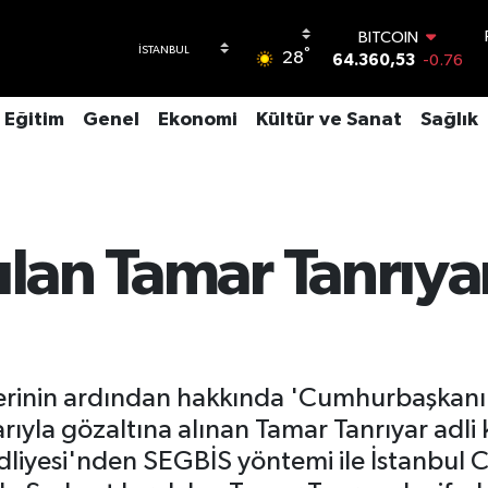
BITCOIN
64.360,53
-0.76
°
28
DOLAR
47,7069
0.17
EURO
Eğitim
Genel
Ekonomi
Kültür ve Sanat
Sağlık
55,0265
0.01
STERLİN
64,1897
0.02
GRAM ALTIN
6574.81
1.44
ılan Tamar Tanrıyar
BİST100
13.887
64
lerinin ardından hakkında 'Cumhurbaşkanına
ıyla gözaltına alınan Tamar Tanrıyar adli k
Adliyesi'nden SEGBİS yöntemi ile İstanbul 