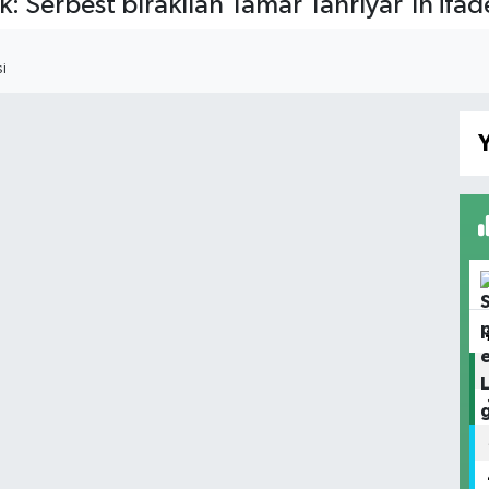
k: Serbest bırakılan Tamar Tanrıyar'ın ifade
I
Y