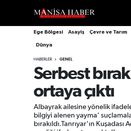
Hava Durumu
Ege Bölgesi
Asayiş
Çevre ve Tarım
Trafik Durumu
Dünya
Süper Lig Puan Durumu ve Fikstür
HABERLER
GENEL
Tüm Manşetler
Serbest bırak
Son Dakika Haberleri
ortaya çıktı
Haber Arşivi
Albayrak ailesine yönelik ifade
bilgiyi alenen yayma' suçlamalar
bırakıldı.Tanrıyar'ın Kuşadası 