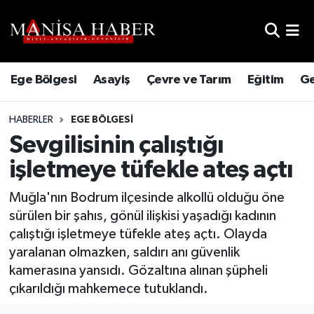
Hava Durumu
Ege Bölgesi
Asayiş
Çevre ve Tarım
Eğitim
Ge
Trafik Durumu
HABERLER
EGE BÖLGESI
Süper Lig Puan Durumu ve Fikstür
Sevgilisinin çalıştığı
Tüm Manşetler
işletmeye tüfekle ateş açtı
Son Dakika Haberleri
Muğla'nın Bodrum ilçesinde alkollü olduğu öne
sürülen bir şahıs, gönül ilişkisi yaşadığı kadının
Haber Arşivi
çalıştığı işletmeye tüfekle ateş açtı. Olayda
yaralanan olmazken, saldırı anı güvenlik
kamerasına yansıdı. Gözaltına alınan şüpheli
çıkarıldığı mahkemece tutuklandı.