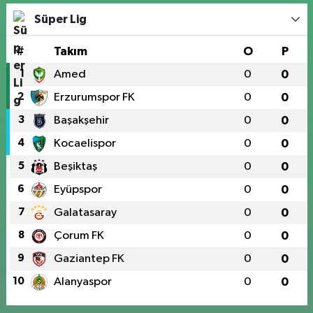
Süper Lig
#
Takım
O
P
1
Amed
0
0
2
Erzurumspor FK
0
0
3
Başakşehir
0
0
4
Kocaelispor
0
0
5
Beşiktaş
0
0
6
Eyüpspor
0
0
7
Galatasaray
0
0
8
Çorum FK
0
0
9
Gaziantep FK
0
0
10
Alanyaspor
0
0