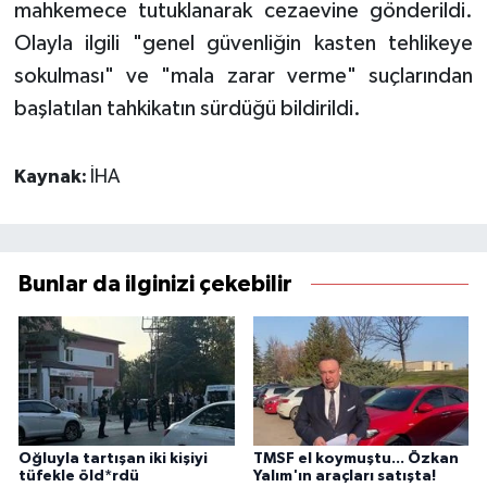
mahkemece tutuklanarak cezaevine gönderildi.
Olayla ilgili "genel güvenliğin kasten tehlikeye
sokulması" ve "mala zarar verme" suçlarından
başlatılan tahkikatın sürdüğü bildirildi.
Kaynak:
İHA
Bunlar da ilginizi çekebilir
Oğluyla tartışan iki kişiyi
TMSF el koymuştu... Özkan
tüfekle öld*rdü
Yalım'ın araçları satışta!