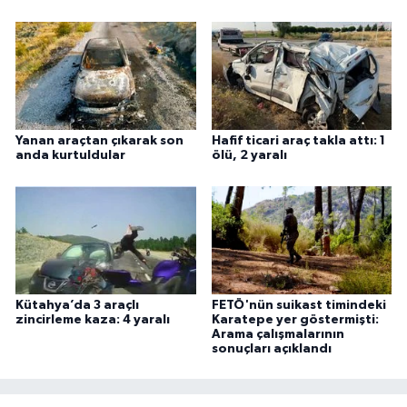
Yanan araçtan çıkarak son
Hafif ticari araç takla attı: 1
anda kurtuldular
ölü, 2 yaralı
Kütahya’da 3 araçlı
FETÖ'nün suikast timindeki
zincirleme kaza: 4 yaralı
Karatepe yer göstermişti:
Arama çalışmalarının
sonuçları açıklandı