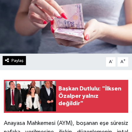
Paylaş
-
+
A
A
Başkan Dutlulu: "İlksen
Özalper yalnız
değildir"
Anayasa Mahkemesi (AYM), boşanan eşe süresiz
nafaka verilmesine ilişkin düzenlemenin iptal