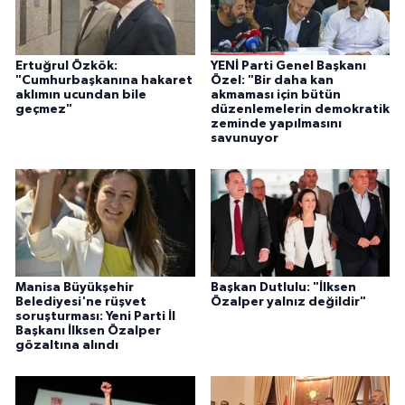
Ertuğrul Özkök:
YENİ Parti Genel Başkanı
"Cumhurbaşkanına hakaret
Özel: "Bir daha kan
aklımın ucundan bile
akmaması için bütün
geçmez"
düzenlemelerin demokratik
zeminde yapılmasını
savunuyor
Manisa Büyükşehir
Başkan Dutlulu: "İlksen
Belediyesi'ne rüşvet
Özalper yalnız değildir"
soruşturması: Yeni Parti İl
Başkanı İlksen Özalper
gözaltına alındı