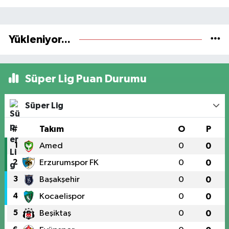
Yükleniyor...
Süper Lig Puan Durumu
Süper Lig
#
Takım
O
P
1
Amed
0
0
2
Erzurumspor FK
0
0
3
Başakşehir
0
0
4
Kocaelispor
0
0
5
Beşiktaş
0
0