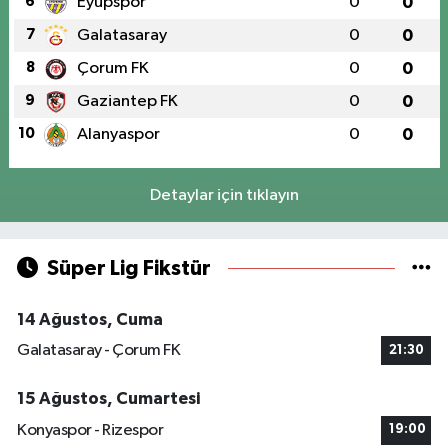
6
Eyüpspor
0
0
7
Galatasaray
0
0
8
Çorum FK
0
0
9
Gaziantep FK
0
0
10
Alanyaspor
0
0
Detaylar için tıklayın
Süper Lig Fikstür
14 Ağustos, Cuma
Galatasaray - Çorum FK
21:30
15 Ağustos, Cumartesi
Konyaspor - Rizespor
19:00