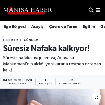
Hava Durumu
Ege Bölgesi
Asayiş
Çevre ve Tarım
Eğitim
Ge
Trafik Durumu
HABERLER
GÜNDEM
Süper Lig Puan Durumu ve Fikstür
Süresiz Nafaka kalkıyor!
Tüm Manşetler
Süresiz nafaka uygulaması, Anayasa
Mahkemesi'nin aldığı yeni kararla resmen ortadan
Son Dakika Haberleri
kalktı.
Haber Arşivi
04.06.2026 - 11:28
1
1 DK
YAYINLANMA
PAYLAŞIM
OKUNMA SÜRESI