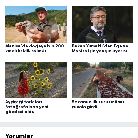
Manisa'da doğaya bin 200
Bakan Yumaklı'dan Ege ve
kınalı keklik salındı
Manisa için yangın uyarısı
Ayçiçeği tarlaları
Sezonun ilk kuru üzümü
fotoğrafçıların yeni
çuvala girdi
gözdesi oldu
Yorumlar