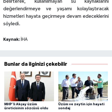
belirterek, kullanılmayan su kaynaklarını
değerlendirmeye ve yaşamı kolaylaştıracak
hizmetleri hayata geçirmeye devam edeceklerini
söyledi.
Kaynak:
İHA
Bunlar da ilginizi çekebilir
MHP’li Akçay üzüm
Üzüm ve zeytin için hayati
üreticisinin sözcüsü oldu
sondaj