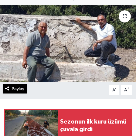
Paylaş
-
+
A
A
Sezonun ilk kuru üzümü
çuvala girdi