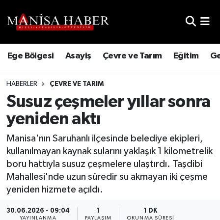
Hava Durumu
Ege Bölgesi
Asayiş
Çevre ve Tarım
Eğitim
Ge
Trafik Durumu
HABERLER
ÇEVRE VE TARIM
Süper Lig Puan Durumu ve Fikstür
Susuz çeşmeler yıllar sonra
Tüm Manşetler
yeniden aktı
Son Dakika Haberleri
Manisa'nın Saruhanlı ilçesinde belediye ekipleri,
kullanılmayan kaynak sularını yaklaşık 1 kilometrelik
Haber Arşivi
boru hattıyla susuz çeşmelere ulaştırdı. Taşdibi
Mahallesi'nde uzun süredir su akmayan iki çeşme
yeniden hizmete açıldı.
30.06.2026 - 09:04
1
1 DK
YAYINLANMA
PAYLAŞIM
OKUNMA SÜRESI