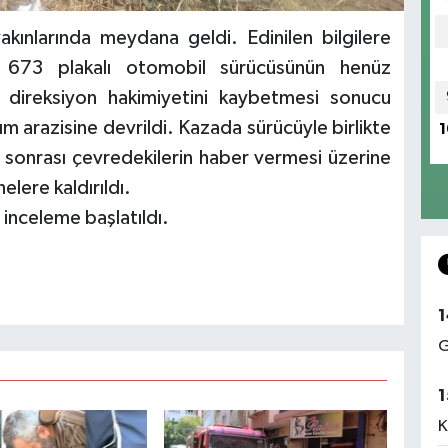
kınlarında meydana geldi. Edinilen bilgilere
 673 plakalı otomobil sürücüsünün henüz
 direksiyon hakimiyetini kaybetmesi sonucu
ım arazisine devrildi. Kazada sürücüyle birlikte
1
za sonrası çevredekilerin haber vermesi üzerine
lere kaldırıldı.
inceleme başlatıldı.
1
G
1
K