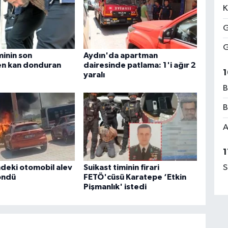
K
G
G
minin son
Aydın'da apartman
den kan donduran
dairesinde patlama: 1'i ağır 2
1
yaralı
B
B
A
1
ndeki otomobil alev
Suikast timinin firari
S
öndü
FETÖ'cüsü Karatepe ‘Etkin
Pişmanlık' istedi