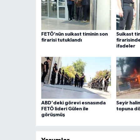
FETÖ’nün suikast timinin son
Suikast ti
firarisi tutuklandı
firarisin
ifadeler
ABD'deki görevi esnasında
Seyir hali
FETÖ lideri Gülen ile
topuna d
görüşmüş