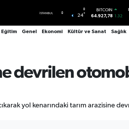
BITCOIN
°
24
64.927,78
1.32
DOLAR
47,5894
0.08
Eğitim
Genel
Ekonomi
Kültür ve Sanat
Sağlık
EURO
55,0398
-0.02
STERLİN
64,1581
0.16
GRAM ALTIN
6527.85
0.54
ne devrilen otomob
BİST100
13.703
11
karak yol kenarındaki tarım arazisine devr