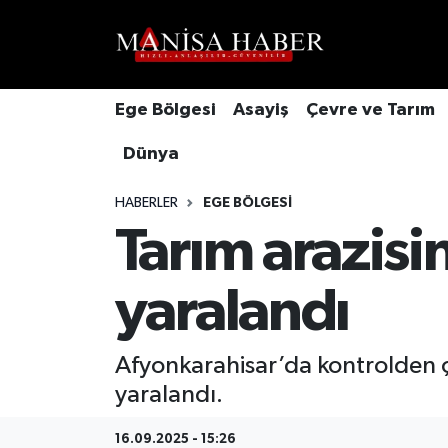
Hava Durumu
Ege Bölgesi
Asayiş
Çevre ve Tarım
Trafik Durumu
Dünya
Süper Lig Puan Durumu ve Fikstür
HABERLER
EGE BÖLGESI
Tüm Manşetler
Tarım arazisi
Son Dakika Haberleri
yaralandı
Haber Arşivi
Afyonkarahisar’da kontrolden çı
yaralandı.
16.09.2025 - 15:26