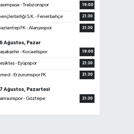
asımpaşa - Trabzonspor
19:00
ençlerbirliği S.K. - Fenerbahçe
21:30
aziantep FK - Alanyaspor
21:30
6 Ağustos, Pazar
aşakşehir - Kocaelispor
19:00
eşiktaş - Eyüpspor
21:30
med - Erzurumspor FK
21:30
7 Ağustos, Pazartesi
amsunspor - Göztepe
21:30