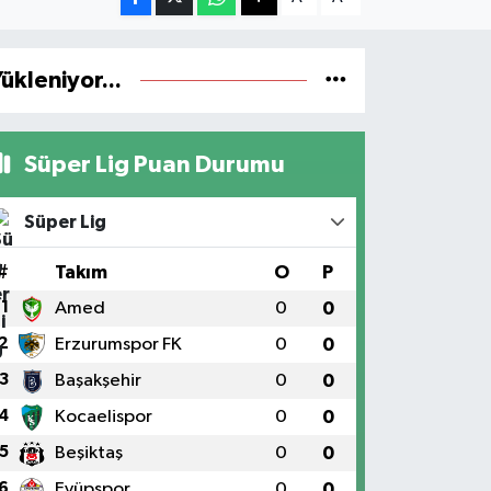
ükleniyor...
Süper Lig Puan Durumu
Süper Lig
#
Takım
O
P
1
Amed
0
0
2
Erzurumspor FK
0
0
3
Başakşehir
0
0
4
Kocaelispor
0
0
5
Beşiktaş
0
0
6
Eyüpspor
0
0