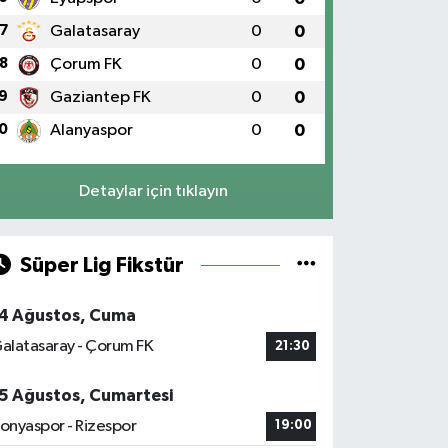
7
Galatasaray
0
0
8
Çorum FK
0
0
9
Gaziantep FK
0
0
0
Alanyaspor
0
0
Detaylar için tıklayın
Süper Lig Fikstür
4 Ağustos, Cuma
alatasaray - Çorum FK
21:30
5 Ağustos, Cumartesi
onyaspor - Rizespor
19:00