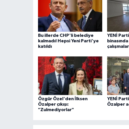
Bu illerde CHP'li belediye
YENİ Part
kalmadı! Hepsi Yeni Parti'ye
binasında 
katıldı
çalışmalar
Özgür Özel'den İlksen
YENİ Part
Özalper çıkışı:
Özalper a
"Zulmediyorlar"