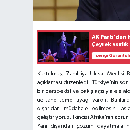
AK Parti'den 
Çeyrek asırlık 
İçeriği Görüntül
Kurtulmuş, Zambiya Ulusal Meclisi 
açıklaması düzenledi. Türkiye'nin son yı
bir perspektif ve bakış açısıyla ele a
üç tane temel ayağı vardır. Bunlardan 
dışarıdan müdahale edilmesini asla 
geliştiriyoruz. İkincisi Afrika'nın soru
Yani dışarıdan çözüm dayatmalar