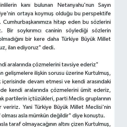
tinlilerin kanı bulunan Netanyahu'nun Sayın
kiye'nin ortaya koymuş olduğu bu perspektife
r. Cumhurbaşkanımıza hitap eden bu sözlerini
 Bir soykırımcı caninin söylediği sözlerin
 olmadığını bir kere daha Türkiye Büyük Millet
ruz, ilan ediyoruz" dedi.
ndi aralarında çözmelerini tavsiye ederiz"
gelişmelere ilişkin sorusu üzerine Kurtulmuş,
k içerisinde devam etmesi ve kendi arasındaki
ilde kendi aralarında çözmelerini ümit ederiz,
partilerin içtüzükleri, parti Meclis gruplarının
 veririz. Yani Türkiye Büyük Millet Meclisi'nin
raf olması asla mümkün değildir" diye konuştu.
la taraf olmayacağının altını çizen Kurtulmuş,