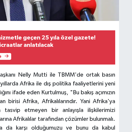
hizmetle geçen 25 yıla özel gazete!
icraatlar anlatılacak
e
Başkanı Nelly Mutti ile TBMM'de ortak basın
llarda Afrika ile dış politika faaliyetlerini yeni
ldığını ifade eden Kurtulmuş, "Bu bakış açımızın
birisi Afrika, Afrikalılarındır. Yani Afrika'ya
tasvip etmeyen bir anlayışla ilişkilerimizi
nlarına Afrikalılar tarafından çözümler bulunmalı.
ına da karşı olduğumuzu ve bunu da kabul