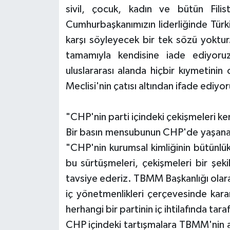
sivil, çocuk, kadın ve bütün Filis
Cumhurbaşkanımızın liderliğinde Tür
karşı söyleyecek bir tek sözü yoktu
tamamıyla kendisine iade ediyoruz.
uluslararası alanda hiçbir kıymetinin
Meclisi'nin çatısı altından ifade ediyo
"CHP'nin parti içindeki çekişmeleri ke
Bir basın mensubunun CHP'de yaşanan 
"CHP'nin kurumsal kimliğinin bütünlü
bu sürtüşmeleri, çekişmeleri bir şek
tavsiye ederiz. TBMM Başkanlığı olarak 
iç yönetmenlikleri çerçevesinde karar
herhangi bir partinin iç ihtilafında ta
CHP içindeki tartışmalara TBMM'nin as