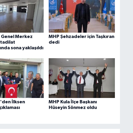
i Genel Merkez
MHP Şehzadeler için Taşkıran
tadilat
dedi
ında sona yaklaşıldı
i'den İlksen
MHP Kula İlçe Başkanı
çıklaması
Hüseyin Sönmez oldu