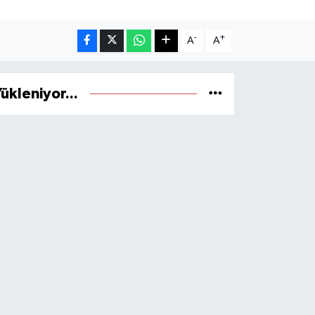
-
+
A
A
ükleniyor...