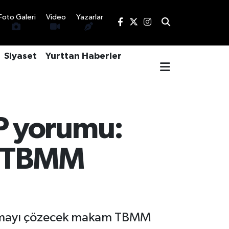
Foto Galeri
Video
Yazarlar
Siyaset
Yurttan Haberler
P yorumu:
m TBMM
ışmayı çözecek makam TBMM