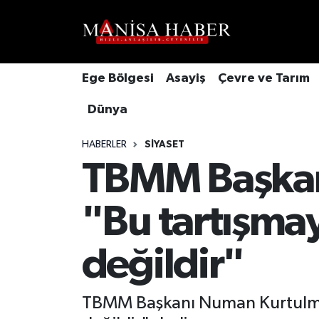
Hava Durumu
Ege Bölgesi
Asayiş
Çevre ve Tarım
Trafik Durumu
Dünya
Süper Lig Puan Durumu ve Fikstür
HABERLER
SIYASET
Tüm Manşetler
TBMM Başkan
Son Dakika Haberleri
"Bu tartışm
Haber Arşivi
değildir"
TBMM Başkanı Numan Kurtulmuş