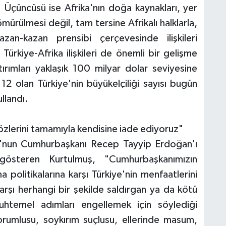
. Üçüncüsü ise Afrika'nın doğa kaynakları, yer
ömürülmesi değil, tam tersine Afrikalı halklarla,
kazan-kazan prensibi çerçevesinde ilişkileri
Türkiye-Afrika ilişkileri de önemli bir gelişme
atırımları yaklaşık 100 milyar dolar seviyesine
12 olan Türkiye'nin büyükelçiliği sayısı bugün
ullandı.
lerini tamamıyla kendisine iade ediyoruz"
u'nun Cumhurbaşkanı Recep Tayyip Erdoğan'ı
 gösteren Kurtulmuş, "Cumhurbaşkanımızın
ma politikalarına karşı Türkiye'nin menfaatlerini
rşı herhangi bir şekilde saldırgan ya da kötü
uhtemel adımları engellemek için söylediği
orumlusu, soykırım suçlusu, ellerinde masum,