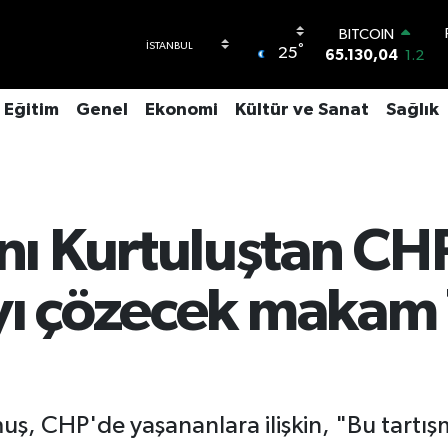
DOLAR
°
25
47,7436
0.18
EURO
55,2510
0.32
Eğitim
Genel
Ekonomi
Kültür ve Sanat
Sağlık
STERLİN
64,4811
0.38
GRAM ALTIN
6648.99
2.59
BİST100
13.773
-19
ı Kurtuluştan CH
BITCOIN
65.130,04
1.2
ayı çözecek maka
, CHP'de yaşananlara ilişkin, "Bu tart