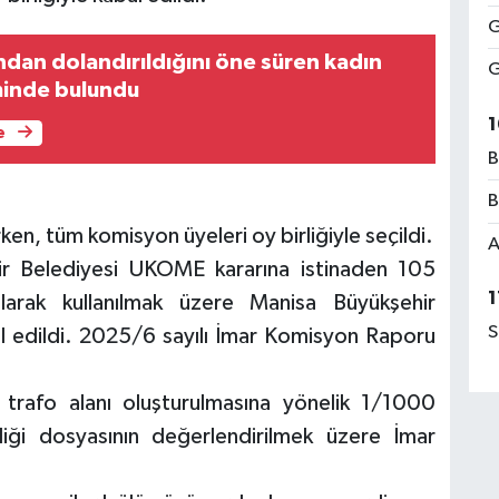
G
ndan dolandırıldığını öne süren kadın
G
iminde bulundu
1
e
B
B
ken, tüm komisyon üyeleri oy birliğiyle seçildi.
A
ir Belediyesi UKOME kararına istinaden 105
1
olarak kullanılmak üzere Manisa Büyükşehir
S
bul edildi. 2025/6 sayılı İmar Komisyon Raporu
 trafo alanı oluşturulmasına yönelik 1/1000
liği dosyasının değerlendirilmek üzere İmar
.