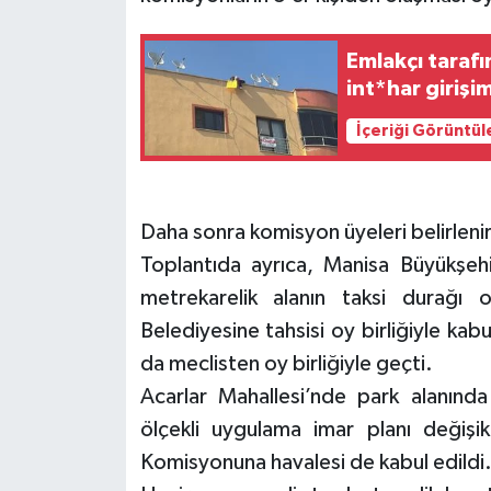
Emlakçı tarafı
int*har giriş
İçeriği Görüntül
Daha sonra komisyon üyeleri belirlenir
Toplantıda ayrıca, Manisa Büyükşeh
metrekarelik alanın taksi durağı 
Belediyesine tahsisi oy birliğiyle ka
da meclisten oy birliğiyle geçti.
Acarlar Mahallesi’nde park alanında
ölçekli uygulama imar planı değişik
Komisyonuna havalesi de kabul edildi