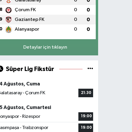
Galatasaray
0
0
8
Çorum FK
0
0
9
Gaziantep FK
0
0
0
Alanyaspor
0
0
Detaylar için tıklayın
Süper Lig Fikstür
4 Ağustos, Cuma
alatasaray - Çorum FK
21:30
5 Ağustos, Cumartesi
onyaspor - Rizespor
19:00
asımpaşa - Trabzonspor
19:00