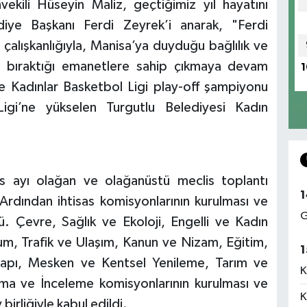
vekili Hüseyin Maliz, geçtiğimiz yıl hayatını
iye Başkanı Ferdi Zeyrek’i anarak, "Ferdi
çalışkanlığıyla, Manisa’ya duyduğu bağlılık ve
un bıraktığı emanetlere sahip çıkmaya devam
1
e Kadınlar Basketbol Ligi play-off şampiyonu
igi’ne yükselen Turgutlu Belediyesi Kadın
ıs ayı olağan ve olağanüstü meclis toplantı
1
. Ardından ihtisas komisyonlarının kurulması ve
G
dü. Çevre, Sağlık ve Ekoloji, Engelli ve Kadın
lum, Trafik ve Ulaşım, Kanun ve Nizam, Eğitim,
1
tyapı, Mesken ve Kentsel Yenileme, Tarım ve
K
rma ve İnceleme komisyonlarının kurulması ve
K
birliğiyle kabul edildi.