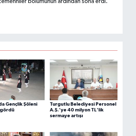
ve temenniler bölümünün ardından sona erdi.
da Gençlik Şöleni
Turgutlu Belediyesi Personel
i gördü
A.Ş.'ye 40 milyon TL'lik
sermaye artışı