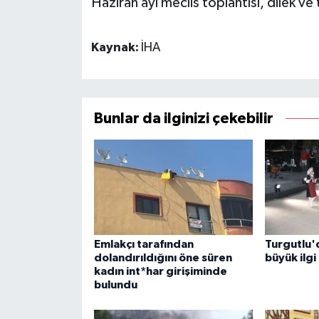
Haziran ayı meclis toplantısı, dilek 
Kaynak:
İHA
Bunlar da ilginizi çekebilir
Emlakçı tarafından
Turgutlu'
dolandırıldığını öne süren
büyük ilg
kadın int*har girişiminde
bulundu