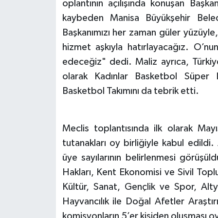
oplantının açılışında konuşan Başkan
kaybeden Manisa Büyükşehir Beled
Başkanımızı her zaman güler yüzüyle, 
hizmet aşkıyla hatırlayacağız. O’n
edeceğiz" dedi. Maliz ayrıca, Türkiy
olarak Kadınlar Basketbol Süper L
Basketbol Takımını da tebrik etti.
Meclis toplantısında ilk olarak May
tutanakları oy birliğiyle kabul edildi
üye sayılarının belirlenmesi görüşül
Hakları, Kent Ekonomisi ve Sivil Top
Kültür, Sanat, Gençlik ve Spor, Al
Hayvancılık ile Doğal Afetler Araştı
komisyonların 5’er kişiden oluşması oy 