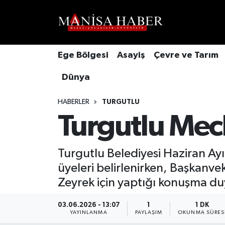
Hava Durumu
Ege Bölgesi
Asayiş
Çevre ve Tarım
Trafik Durumu
Dünya
Süper Lig Puan Durumu ve Fikstür
HABERLER
TURGUTLU
Tüm Manşetler
Turgutlu Mecl
Son Dakika Haberleri
Turgutlu Belediyesi Haziran Ayı 
üyeleri belirlenirken, Başkanv
Haber Arşivi
Zeyrek için yaptığı konuşma du
03.06.2026 - 13:07
1
1 DK
YAYINLANMA
PAYLAŞIM
OKUNMA SÜRES