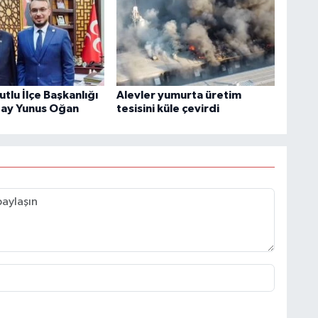
tlu İlçe Başkanlığı
Alevler yumurta üretim
aday Yunus Oğan
tesisini küle çevirdi