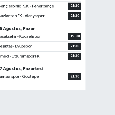
ençlerbirliği S.K. - Fenerbahçe
21:30
aziantep FK - Alanyaspor
21:30
6 Ağustos, Pazar
aşakşehir - Kocaelispor
19:00
eşiktaş - Eyüpspor
21:30
med - Erzurumspor FK
21:30
7 Ağustos, Pazartesi
amsunspor - Göztepe
21:30