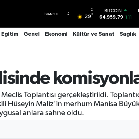
BITCOIN
°
29
64.959,79
1.11
DOLAR
47,7436
0.18
Eğitim
Genel
Ekonomi
Kültür ve Sanat
Sağlık
EURO
55,2510
0.32
STERLİN
64,4811
0.38
GRAM ALTIN
6660.55
0.03
isinde komisyonla
BİST100
13.779
-14
Meclis Toplantısı gerçekleştirildi. Toplantı
ekili Hüseyin Maliz’in merhum Manisa Büyük
ygusal anlara sahne oldu.
I