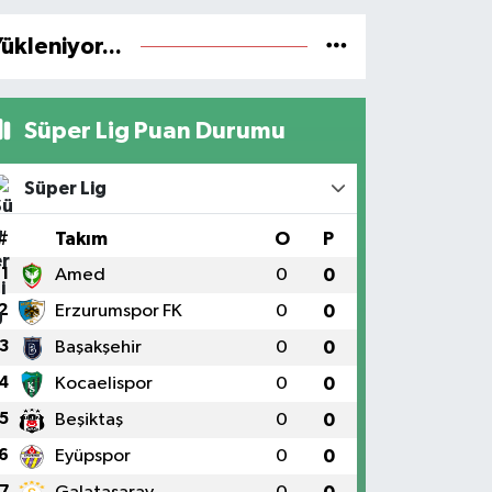
ükleniyor...
Süper Lig Puan Durumu
Süper Lig
#
Takım
O
P
1
Amed
0
0
2
Erzurumspor FK
0
0
3
Başakşehir
0
0
4
Kocaelispor
0
0
5
Beşiktaş
0
0
6
Eyüpspor
0
0
7