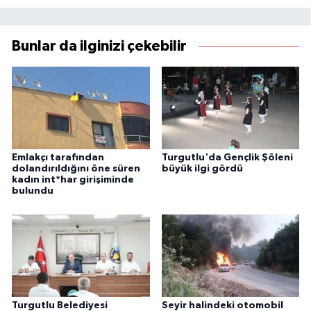
Bunlar da ilginizi çekebilir
Emlakçı tarafından
Turgutlu'da Gençlik Şöleni
dolandırıldığını öne süren
büyük ilgi gördü
kadın int*har girişiminde
bulundu
Turgutlu Belediyesi
Seyir halindeki otomobil