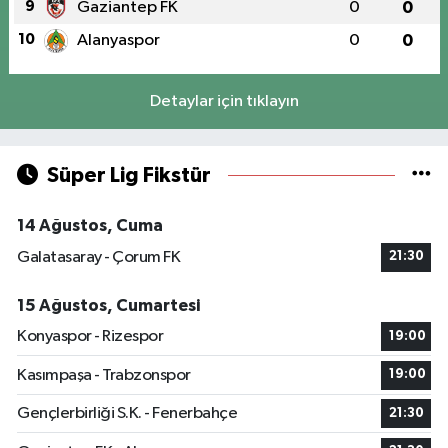
9
Gaziantep FK
0
0
10
Alanyaspor
0
0
Detaylar için tıklayın
Süper Lig Fikstür
14 Ağustos, Cuma
Galatasaray - Çorum FK
21:30
15 Ağustos, Cumartesi
Konyaspor - Rizespor
19:00
Kasımpaşa - Trabzonspor
19:00
Gençlerbirliği S.K. - Fenerbahçe
21:30