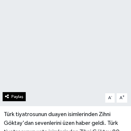
Paylaş
-
+
A
A
Türk tiyatrosunun duayen isimlerinden Zihni
Göktay'dan sevenlerini üzen haber geldi. Türk