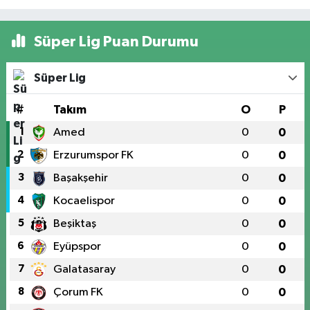
Süper Lig Puan Durumu
Süper Lig
#
Takım
O
P
1
Amed
0
0
2
Erzurumspor FK
0
0
3
Başakşehir
0
0
4
Kocaelispor
0
0
5
Beşiktaş
0
0
6
Eyüpspor
0
0
7
Galatasaray
0
0
8
Çorum FK
0
0