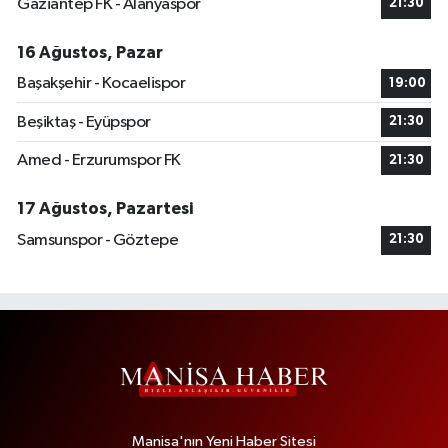
Gaziantep FK - Alanyaspor
21:30
16 Ağustos, Pazar
Başakşehir - Kocaelispor
19:00
Beşiktaş - Eyüpspor
21:30
Amed - Erzurumspor FK
21:30
17 Ağustos, Pazartesi
Samsunspor - Göztepe
21:30
Manisa'nın Yeni Haber Sitesi