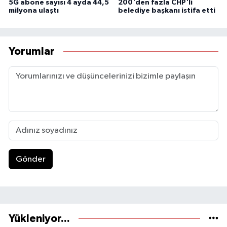
5G abone sayısı 4 ayda 44,5
200'den fazla CHP'li
milyona ulaştı
belediye başkanı istifa etti
Yorumlar
Gönder
Yükleniyor...