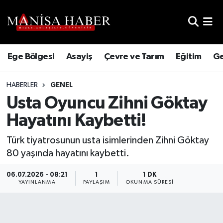
Hava Durumu
Ege Bölgesi
Asayiş
Çevre ve Tarım
Eğitim
Ge
Trafik Durumu
HABERLER
GENEL
Süper Lig Puan Durumu ve Fikstür
Usta Oyuncu Zihni Göktay
Tüm Manşetler
Hayatını Kaybetti!
Son Dakika Haberleri
Türk tiyatrosunun usta isimlerinden Zihni Göktay
80 yaşında hayatını kaybetti.
Haber Arşivi
06.07.2026 - 08:21
1
1 DK
YAYINLANMA
PAYLAŞIM
OKUNMA SÜRESI