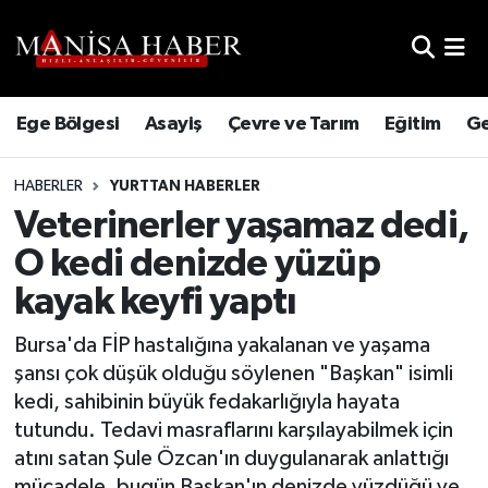
Hava Durumu
Ege Bölgesi
Asayiş
Çevre ve Tarım
Eğitim
Ge
Trafik Durumu
HABERLER
YURTTAN HABERLER
Süper Lig Puan Durumu ve Fikstür
Veterinerler yaşamaz dedi,
Tüm Manşetler
O kedi denizde yüzüp
kayak keyfi yaptı
Son Dakika Haberleri
Bursa'da FİP hastalığına yakalanan ve yaşama
Haber Arşivi
şansı çok düşük olduğu söylenen "Başkan" isimli
kedi, sahibinin büyük fedakarlığıyla hayata
tutundu. Tedavi masraflarını karşılayabilmek için
atını satan Şule Özcan'ın duygulanarak anlattığı
mücadele, bugün Başkan'ın denizde yüzdüğü ve