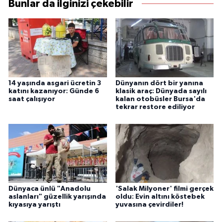
Bunlar da ilginizi çekebilir
14 yaşında asgari ücretin 3
Dünyanın dört bir yanına
katını kazanıyor: Günde 6
klasik araç: Dünyada sayılı
saat çalışıyor
kalan otobüsler Bursa'da
tekrar restore ediliyor
Dünyaca ünlü "Anadolu
'Salak Milyoner' filmi gerçek
aslanları" güzellik yarışında
oldu: Evin altını köstebek
kıyasıya yarıştı
yuvasına çevirdiler!