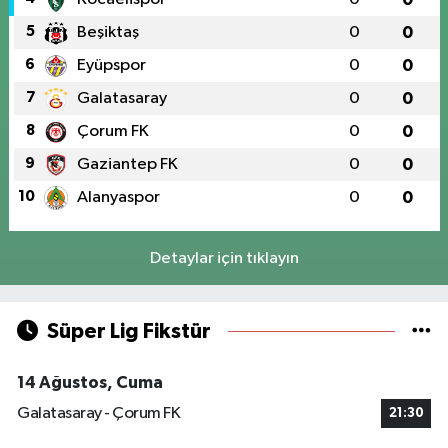
5
Beşiktaş
0
0
6
Eyüpspor
0
0
7
Galatasaray
0
0
8
Çorum FK
0
0
9
Gaziantep FK
0
0
10
Alanyaspor
0
0
Detaylar için tıklayın
Süper Lig Fikstür
14 Ağustos, Cuma
Galatasaray - Çorum FK
21:30