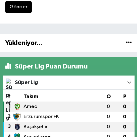
Gönder
Yükleniyor...
Süper Lig Puan Durumu
Süper Lig
#
Takım
O
P
1
Amed
0
0
2
Erzurumspor FK
0
0
3
Başakşehir
0
0
4
Kocaelispor
0
0