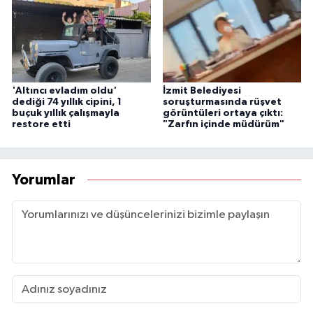
'Altıncı evladım oldu'
İzmit Belediyesi
dediği 74 yıllık cipini, 1
soruşturmasında rüşvet
buçuk yıllık çalışmayla
görüntüleri ortaya çıktı:
restore etti
"Zarfın içinde müdürüm"
Yorumlar