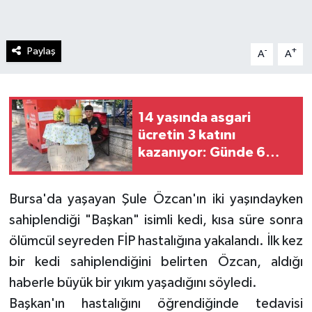
Paylaş
-
+
A
A
14 yaşında asgari
ücretin 3 katını
kazanıyor: Günde 6
saat çalışıyor
Bursa'da yaşayan Şule Özcan'ın iki yaşındayken
sahiplendiği "Başkan" isimli kedi, kısa süre sonra
ölümcül seyreden FİP hastalığına yakalandı. İlk kez
bir kedi sahiplendiğini belirten Özcan, aldığı
haberle büyük bir yıkım yaşadığını söyledi.
Başkan'ın hastalığını öğrendiğinde tedavisi