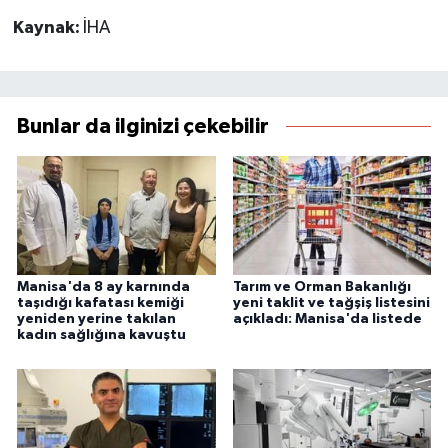
Kaynak:
İHA
Bunlar da ilginizi çekebilir
Manisa'da 8 ay karnında
Tarım ve Orman Bakanlığı
taşıdığı kafatası kemiği
yeni taklit ve tağşiş listesini
yeniden yerine takılan
açıkladı: Manisa'da listede
kadın sağlığına kavuştu