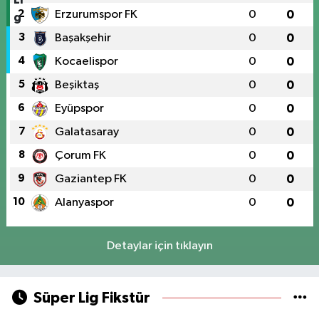
2
Erzurumspor FK
0
0
3
Başakşehir
0
0
4
Kocaelispor
0
0
5
Beşiktaş
0
0
6
Eyüpspor
0
0
7
Galatasaray
0
0
8
Çorum FK
0
0
9
Gaziantep FK
0
0
10
Alanyaspor
0
0
Detaylar için tıklayın
Süper Lig Fikstür