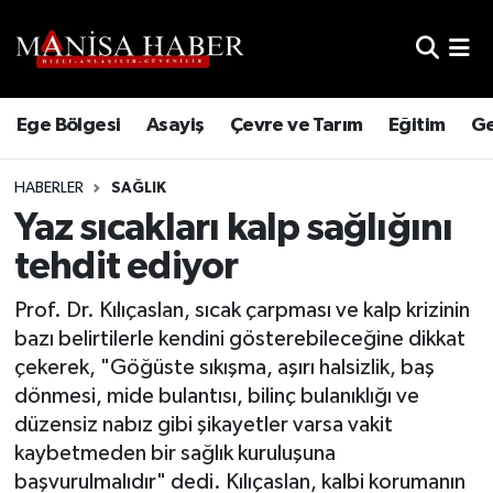
Hava Durumu
Ege Bölgesi
Asayiş
Çevre ve Tarım
Eğitim
Ge
Trafik Durumu
HABERLER
SAĞLIK
Süper Lig Puan Durumu ve Fikstür
Yaz sıcakları kalp sağlığını
Tüm Manşetler
tehdit ediyor
Son Dakika Haberleri
Prof. Dr. Kılıçaslan, sıcak çarpması ve kalp krizinin
bazı belirtilerle kendini gösterebileceğine dikkat
Haber Arşivi
çekerek, "Göğüste sıkışma, aşırı halsizlik, baş
dönmesi, mide bulantısı, bilinç bulanıklığı ve
düzensiz nabız gibi şikayetler varsa vakit
kaybetmeden bir sağlık kuruluşuna
başvurulmalıdır" dedi. Kılıçaslan, kalbi korumanın