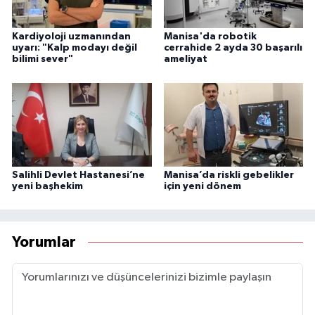
Kardiyoloji uzmanından
Manisa'da robotik
uyarı: "Kalp modayı değil
cerrahide 2 ayda 30 başarılı
bilimi sever"
ameliyat
Salihli Devlet Hastanesi’ne
Manisa’da riskli gebelikler
yeni başhekim
için yeni dönem
Yorumlar