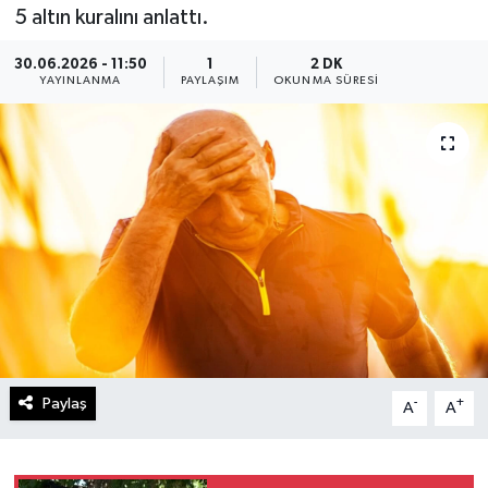
5 altın kuralını anlattı.
30.06.2026 - 11:50
1
2 DK
YAYINLANMA
PAYLAŞIM
OKUNMA SÜRESI
Paylaş
-
+
A
A