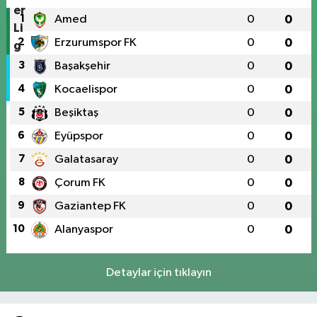
1
Amed
0
0
2
Erzurumspor FK
0
0
3
Başakşehir
0
0
4
Kocaelispor
0
0
5
Beşiktaş
0
0
6
Eyüpspor
0
0
7
Galatasaray
0
0
8
Çorum FK
0
0
9
Gaziantep FK
0
0
10
Alanyaspor
0
0
Detaylar için tıklayın