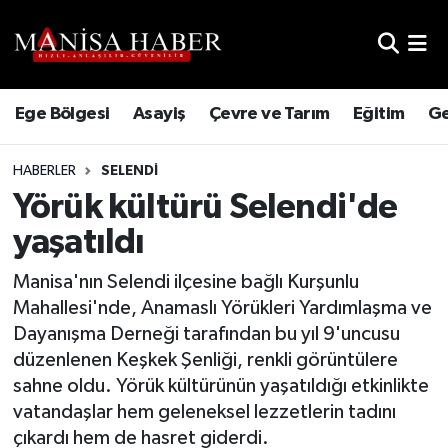
Hava Durumu
Ege Bölgesi
Asayiş
Çevre ve Tarım
Eğitim
Ge
Trafik Durumu
HABERLER
SELENDI
Süper Lig Puan Durumu ve Fikstür
Yörük kültürü Selendi'de
Tüm Manşetler
yaşatıldı
Son Dakika Haberleri
Manisa'nın Selendi ilçesine bağlı Kurşunlu
Mahallesi'nde, Anamaslı Yörükleri Yardımlaşma ve
Haber Arşivi
Dayanışma Derneği tarafından bu yıl 9'uncusu
düzenlenen Keşkek Şenliği, renkli görüntülere
sahne oldu. Yörük kültürünün yaşatıldığı etkinlikte
vatandaşlar hem geleneksel lezzetlerin tadını
çıkardı hem de hasret giderdi.