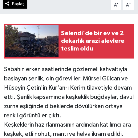
Paylaş
-
+
A
A
Selendi'de bir ev ve 2
dekarlık arazi alevlere
teslim oldu
Sabahın erken saatlerinde gözlemeli kahvaltıyla
başlayan şenlik, din görevlileri Mürsel Gülcan ve
Hüseyin Çetin'in Kur'an-ı Kerim tilavetiyle devam
etti. Şenlik kapsamında keşkeklik buğdaylar, davul
zurna eşliğinde dibeklerde dövülürken ortaya
renkli görüntüler çıktı.
Keşkeklerin hazırlanmasının ardından katılımcılara
keşkek, etli nohut, mantı ve helva ikram edildi.