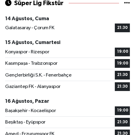
Süper Lig Fikstür
14 Ağustos, Cuma
Galatasaray - Çorum FK
21:30
15 Ağustos, Cumartesi
Konyaspor - Rizespor
19:00
Kasımpaşa - Trabzonspor
19:00
Gençlerbirliği S.K. - Fenerbahçe
21:30
Gaziantep FK - Alanyaspor
21:30
16 Ağustos, Pazar
Başakşehir - Kocaelispor
19:00
Beşiktaş - Eyüpspor
21:30
Amed - Erzurumspor FK
21:30