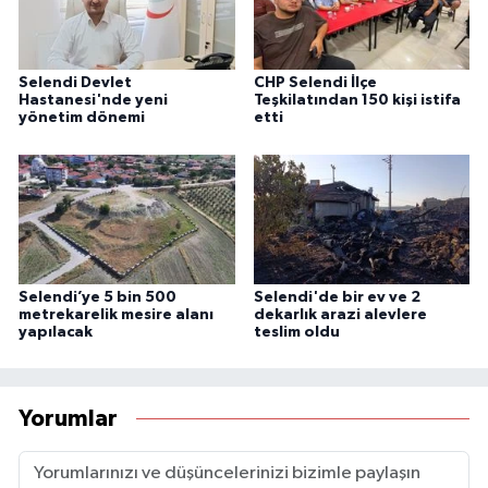
Selendi Devlet
CHP Selendi İlçe
Hastanesi'nde yeni
Teşkilatından 150 kişi istifa
yönetim dönemi
etti
Selendi’ye 5 bin 500
Selendi'de bir ev ve 2
metrekarelik mesire alanı
dekarlık arazi alevlere
yapılacak
teslim oldu
Yorumlar