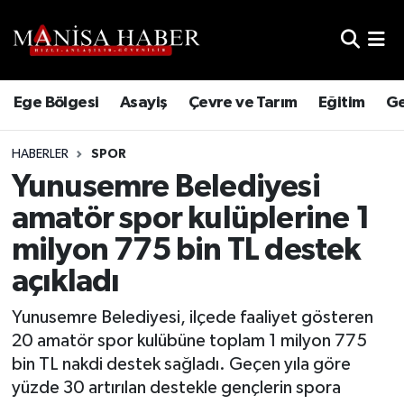
Hava Durumu
Ege Bölgesi
Asayiş
Çevre ve Tarım
Eğitim
Ge
Trafik Durumu
HABERLER
SPOR
Süper Lig Puan Durumu ve Fikstür
Yunusemre Belediyesi
Tüm Manşetler
amatör spor kulüplerine 1
milyon 775 bin TL destek
Son Dakika Haberleri
açıkladı
Haber Arşivi
Yunusemre Belediyesi, ilçede faaliyet gösteren
20 amatör spor kulübüne toplam 1 milyon 775
bin TL nakdi destek sağladı. Geçen yıla göre
yüzde 30 artırılan destekle gençlerin spora