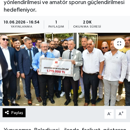
yönlendirilmesi ve amatör sporun güçlendirilmesi
hedefleniyor.
10.06.2026 - 16:54
1
2 DK
YAYINLANMA
PAYLAŞIM
OKUNMA SÜRESI
Paylaş
-
+
A
A