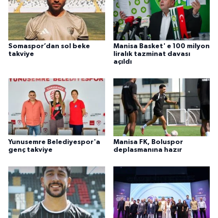
Somaspor’dan sol beke
Manisa Basket' e 100 milyon
takviye
liralık tazminat davası
açıldı
Yunusemre Belediyespor'a
Manisa FK, Boluspor
genç takviye
deplasmanına hazır