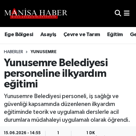
Hava Durumu
Ege Bölgesi
Asayiş
Çevre ve Tarım
Eğitim
Ge
Trafik Durumu
HABERLER
YUNUSEMRE
Süper Lig Puan Durumu ve Fikstür
Yunusemre Belediyesi
Tüm Manşetler
personeline ilkyardım
eğitimi
Son Dakika Haberleri
Yunusemre Belediyesi personeli, iş sağlığı ve
Haber Arşivi
güvenliği kapsamında düzenlenen ilkyardım
eğitiminde teorik ve uygulamalı derslerle acil
durumlara müdahaleyi uygulamalı olarak öğrendi.
15.06.2026 - 14:55
1
1 DK