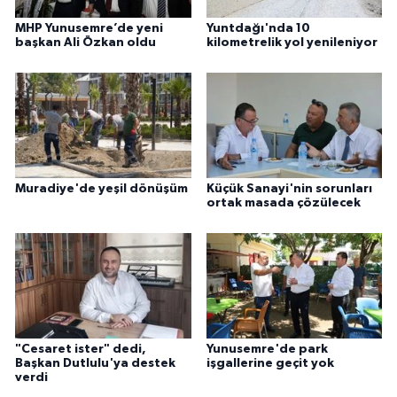
MHP Yunusemre’de yeni
Yuntdağı'nda 10
başkan Ali Özkan oldu
kilometrelik yol yenileniyor
Muradiye'de yeşil dönüşüm
Küçük Sanayi'nin sorunları
ortak masada çözülecek
"Cesaret ister" dedi,
Yunusemre'de park
Başkan Dutlulu'ya destek
işgallerine geçit yok
verdi