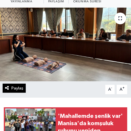
YAYINLANMA
PAYLAŞIM
OKUNMA SÜRESI
Paylaş
-
+
A
A
'Mahallemde şenlik var'
Manisa'da komşuluk
ruhunu yeniden