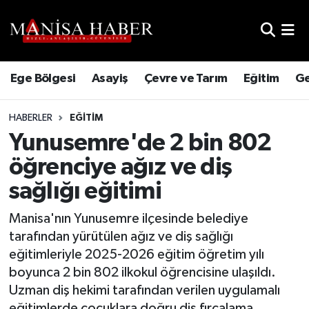
Hava Durumu
Ege Bölgesi
Asayiş
Çevre ve Tarım
Eğitim
Ge
Trafik Durumu
HABERLER
EĞITIM
Süper Lig Puan Durumu ve Fikstür
Yunusemre'de 2 bin 802
Tüm Manşetler
öğrenciye ağız ve diş
sağlığı eğitimi
Son Dakika Haberleri
Manisa'nın Yunusemre ilçesinde belediye
Haber Arşivi
tarafından yürütülen ağız ve diş sağlığı
eğitimleriyle 2025-2026 eğitim öğretim yılı
boyunca 2 bin 802 ilkokul öğrencisine ulaşıldı.
Uzman diş hekimi tarafından verilen uygulamalı
eğitimlerde çocuklara doğru diş fırçalama