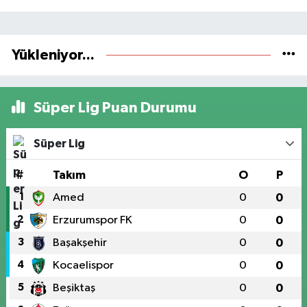
Yükleniyor...
Süper Lig Puan Durumu
Süper Lig
#
Takım
O
P
1
Amed
0
0
2
Erzurumspor FK
0
0
3
Başakşehir
0
0
4
Kocaelispor
0
0
5
Beşiktaş
0
0