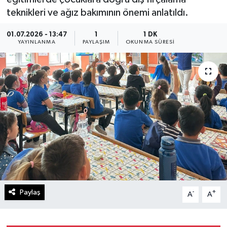
teknikleri ve ağız bakımının önemi anlatıldı.
01.07.2026 - 13:47
1
1 DK
YAYINLANMA
PAYLAŞIM
OKUNMA SÜRESI
Paylaş
-
+
A
A