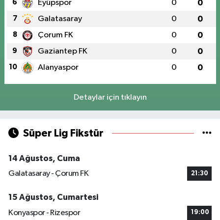
6
Eyüpspor
0
0
7
Galatasaray
0
0
8
Çorum FK
0
0
9
Gaziantep FK
0
0
10
Alanyaspor
0
0
Detaylar için tıklayın
Süper Lig Fikstür
14 Ağustos, Cuma
Galatasaray - Çorum FK
21:30
15 Ağustos, Cumartesi
Konyaspor - Rizespor
19:00