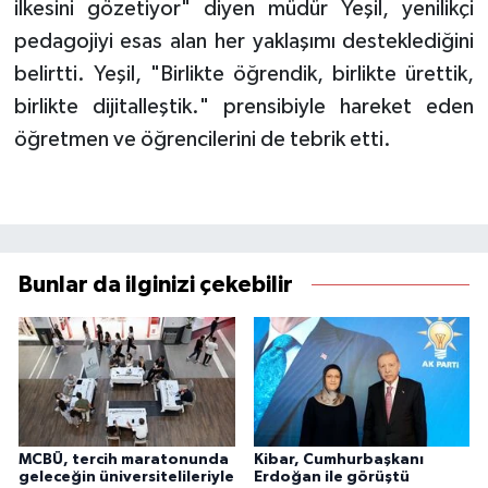
ilkesini gözetiyor" diyen müdür Yeşil, yenilikçi
pedagojiyi esas alan her yaklaşımı desteklediğini
belirtti. Yeşil, "Birlikte öğrendik, birlikte ürettik,
birlikte dijitalleştik." prensibiyle hareket eden
öğretmen ve öğrencilerini de tebrik etti.
Bunlar da ilginizi çekebilir
MCBÜ, tercih maratonunda
Kibar, Cumhurbaşkanı
geleceğin üniversitelileriyle
Erdoğan ile görüştü