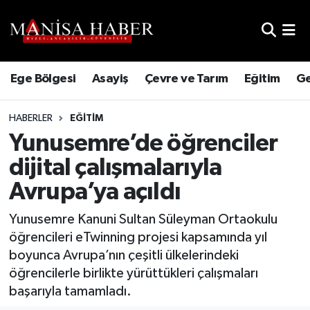
Hava Durumu
Ege Bölgesi
Asayiş
Çevre ve Tarım
Eğitim
Ge
Trafik Durumu
HABERLER
EĞITIM
Süper Lig Puan Durumu ve Fikstür
Yunusemre’de öğrenciler
Tüm Manşetler
dijital çalışmalarıyla
Avrupa’ya açıldı
Son Dakika Haberleri
Yunusemre Kanuni Sultan Süleyman Ortaokulu
Haber Arşivi
öğrencileri eTwinning projesi kapsamında yıl
boyunca Avrupa’nın çeşitli ülkelerindeki
öğrencilerle birlikte yürüttükleri çalışmaları
başarıyla tamamladı.