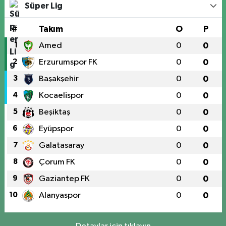
Süper Lig
#
Takım
O
P
1
Amed
0
0
2
Erzurumspor FK
0
0
3
Başakşehir
0
0
4
Kocaelispor
0
0
5
Beşiktaş
0
0
6
Eyüpspor
0
0
7
Galatasaray
0
0
8
Çorum FK
0
0
9
Gaziantep FK
0
0
10
Alanyaspor
0
0