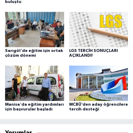
buluştu
Sarıgöl'de eğitim için ortak
LGS TERCİH SONUÇLARI
çözüm dönemi
AÇIKLANDI!
Manisa'da eğitim yardımları
MCBÜ’den aday öğrencilere
için başvurular başladı
tercih desteği
Yorumlar