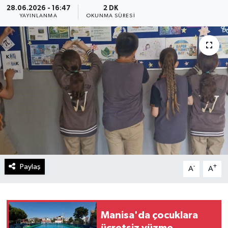
28.06.2026 - 16:47
2 DK
YAYINLANMA
OKUNMA SÜRESI
Paylaş
-
+
A
A
Manisa'da çocuklara