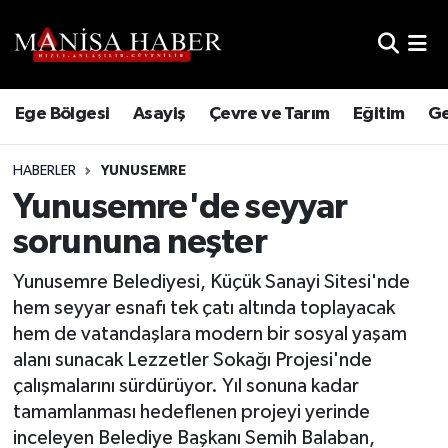
Hava Durumu
Ege Bölgesi
Asayiş
Çevre ve Tarım
Eğitim
Ge
Trafik Durumu
HABERLER
YUNUSEMRE
Süper Lig Puan Durumu ve Fikstür
Yunusemre'de seyyar
Tüm Manşetler
sorununa neşter
Son Dakika Haberleri
Yunusemre Belediyesi, Küçük Sanayi Sitesi'nde
hem seyyar esnafı tek çatı altında toplayacak
Haber Arşivi
hem de vatandaşlara modern bir sosyal yaşam
alanı sunacak Lezzetler Sokağı Projesi'nde
çalışmalarını sürdürüyor. Yıl sonuna kadar
tamamlanması hedeflenen projeyi yerinde
inceleyen Belediye Başkanı Semih Balaban,