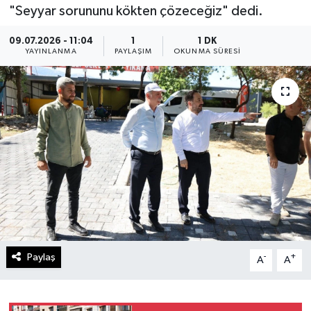
"Seyyar sorununu kökten çözeceğiz" dedi.
09.07.2026 - 11:04
1
1 DK
YAYINLANMA
PAYLAŞIM
OKUNMA SÜRESI
Paylaş
-
+
A
A