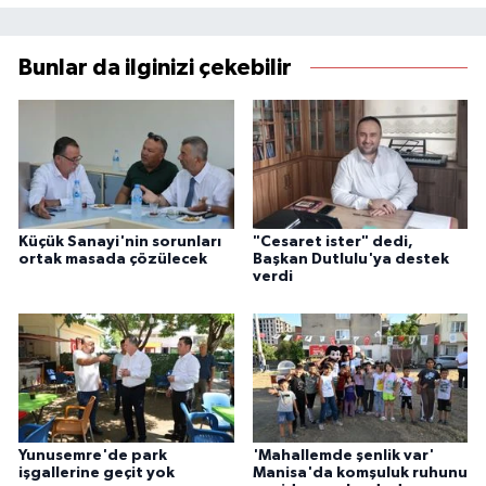
Bunlar da ilginizi çekebilir
Küçük Sanayi'nin sorunları
"Cesaret ister" dedi,
ortak masada çözülecek
Başkan Dutlulu'ya destek
verdi
Yunusemre'de park
'Mahallemde şenlik var'
işgallerine geçit yok
Manisa'da komşuluk ruhunu