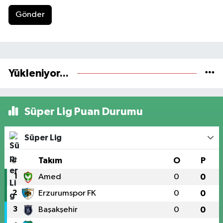
Gönder
Yükleniyor...
Süper Lig Puan Durumu
Süper Lig
#
Takım
O
P
1
Amed
0
0
2
Erzurumspor FK
0
0
3
Başakşehir
0
0