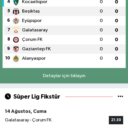
4
Kocaelispor
0
0
5
Beşiktaş
0
0
6
Eyüpspor
0
0
7
Galatasaray
0
0
8
Çorum FK
0
0
9
Gaziantep FK
0
0
10
Alanyaspor
0
0
Detaylar için tıklayın
Süper Lig Fikstür
14 Ağustos, Cuma
Galatasaray - Çorum FK
21:30