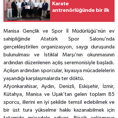
Karate
antrenörlüğünde bir ilk
Manisa Gençlik ve Spor İl Müdürlüğü'nün ev
sahipliğinde Atatürk Spor Salonu'nda
gerçekleştirilen organizasyon, saygı duruşunda
bulunulması ve İstiklal Marşı'nın okunmasının
ardından düzenlenen açılış seremonisiyle başladı.
Açılışın ardından sporcular, kıyasıya mücadelelerin
yaşandığı karşılaşmalarda ter döktü.
Afyonkarahisar, Aydın, Denizli, Eskişehir, İzmir,
Kütahya, Manisa ve Uşak'tan gelen toplam 85
sporcu, illerini en iyi şekilde temsil edebilmek ve
bir üst tura yükselme hakkı kazanabilmek için
tatamide mücadele ediyor. Büyük çekişmeye