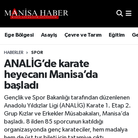
Hava Durumu
Ege Bölgesi
Asayiş
Çevre ve Tarım
Eğitim
Ge
Trafik Durumu
HABERLER
SPOR
Süper Lig Puan Durumu ve Fikstür
ANALİG’de karate
Tüm Manşetler
heyecanı Manisa’da
başladı
Son Dakika Haberleri
Gençlik ve Spor Bakanlığı tarafından düzenlenen
Haber Arşivi
Anadolu Yıldızlar Ligi (ANALİG) Karate 1. Etap 2.
Grup Kızlar ve Erkekler Müsabakaları, Manisa’da
başladı. 8 ilden 85 sporcunun katıldığı
organizasyonda genç karateciler, hem madalya
hem de üst tur bileti için tatamiye çıktı.