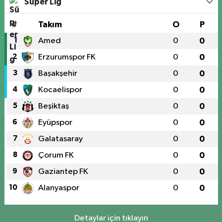
Süper Lig
#
Takım
O
P
1
Amed
0
0
2
Erzurumspor FK
0
0
3
Başakşehir
0
0
4
Kocaelispor
0
0
5
Beşiktaş
0
0
6
Eyüpspor
0
0
7
Galatasaray
0
0
8
Çorum FK
0
0
9
Gaziantep FK
0
0
10
Alanyaspor
0
0
Detaylar için tıklayın