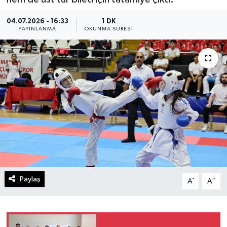
04.07.2026 - 16:33
1 DK
YAYINLANMA
OKUNMA SÜRESI
Paylaş
-
+
A
A