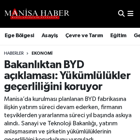
Hava Durumu
Ege Bölgesi
Asayiş
Çevre ve Tarım
Eğitim
Ge
Trafik Durumu
HABERLER
EKONOMI
Süper Lig Puan Durumu ve Fikstür
Bakanlıktan BYD
Tüm Manşetler
açıklaması: Yükümlülükler
geçerliliğini koruyor
Son Dakika Haberleri
Manisa’da kurulması planlanan BYD fabrikasına
Haber Arşivi
ilişkin yatırım süreci devam ederken, firmanın
teşviklerden yararlanma süreci yıl başında askıya
alındı. Sanayi ve Teknoloji Bakanlığı, yatırım
anlaşmasının ve şirketin yükümlülüklerinin
geçerliliğini koruduğunu vurguladı.