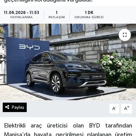
11.06.2026 - 11:53
1
1 DK
YAYINLANMA
PAYLAŞIM
OKUNMA SÜRESI
Paylaş
-
+
A
A
Elektrikli araç üreticisi olan BYD tarafından
Manisa’da hayata geçirilmesi planlanan üretim