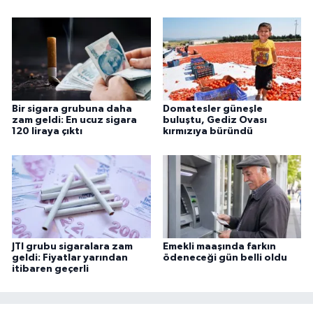
Bir sigara grubuna daha
Domatesler güneşle
zam geldi: En ucuz sigara
buluştu, Gediz Ovası
120 liraya çıktı
kırmızıya büründü
JTI grubu sigaralara zam
Emekli maaşında farkın
geldi: Fiyatlar yarından
ödeneceği gün belli oldu
itibaren geçerli