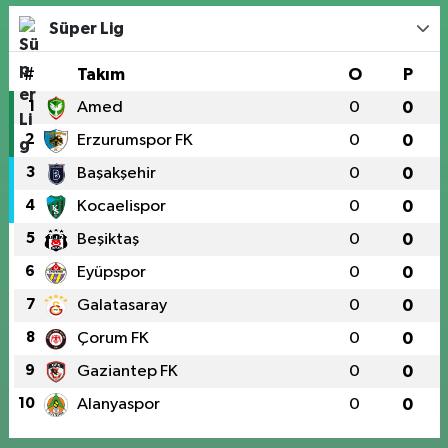
Süper Lig
#
Takım
O
P
1
Amed
0
0
2
Erzurumspor FK
0
0
3
Başakşehir
0
0
4
Kocaelispor
0
0
5
Beşiktaş
0
0
6
Eyüpspor
0
0
7
Galatasaray
0
0
8
Çorum FK
0
0
9
Gaziantep FK
0
0
10
Alanyaspor
0
0