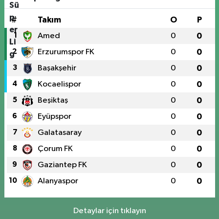
#
Takım
O
P
1
Amed
0
0
2
Erzurumspor FK
0
0
3
Başakşehir
0
0
4
Kocaelispor
0
0
5
Beşiktaş
0
0
6
Eyüpspor
0
0
7
Galatasaray
0
0
8
Çorum FK
0
0
9
Gaziantep FK
0
0
10
Alanyaspor
0
0
Detaylar için tıklayın