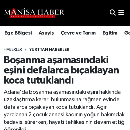
Hava Durumu
Ege Bölgesi
Asayiş
Çevre ve Tarım
Eğitim
Ge
Trafik Durumu
HABERLER
YURTTAN HABERLER
Süper Lig Puan Durumu ve Fikstür
Boşanma aşamasındaki
Tüm Manşetler
eşini defalarca bıçaklayan
koca tutuklandı
Son Dakika Haberleri
Adana'da boşanma aşamasındaki eşini hakkında
Haber Arşivi
uzaklaştırma kararı bulunmasına rağmen evinde
defalarca bıçaklayan koca tutuklandı. Ağır
yaralanan 2 çocuk annesi kadının yoğun bakımdaki
tedavisi sürerken, hayati tehlikesinin devam ettiği
öğrenildi.