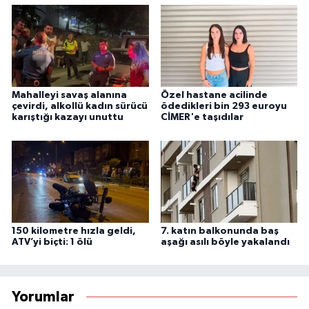
Mahalleyi savaş alanına
Özel hastane acilinde
çevirdi, alkollü kadın sürücü
ödedikleri bin 293 euroyu
karıştığı kazayı unuttu
CİMER'e taşıdılar
150 kilometre hızla geldi,
7. katın balkonunda baş
ATV’yi biçti: 1 ölü
aşağı asılı böyle yakalandı
Yorumlar