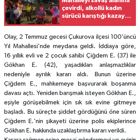
Mahalleyi savaş alanına
çevirdi, alkollü kadın
sürücü karıştığı kazayı
unuttu
Olay, 2 Temmuz gecesi Çukurova ilçesi 100'üncü
Yıl Mahallesi'nde meydana geldi. İddiaya göre,
16 yıllık evli ve 2 çocuk sahibi Çiğdem E. (37) ile
Gökhan E. (42), yaşadıkları anlaşmazlıklar
nedeniyle ayrılık kararı aldı. Bunun üzerine
Çiğdem E., mahkemeye başvurarak boşanma
davası açtı. Yeniden barışmak isteyen Gökhan E.,
eşiyle görüşebilmek için sık sık evine gitmeye
başladı. Bu süreçte şiddet gördüğünü öne süren
Çiğdem E.'nin şikayeti üzerine polis ekiplerince
Gökhan E. hakkında uzaklaştırma kararı verildi.
Karara rağmen eşine mesaj göndermeyi ve evinin