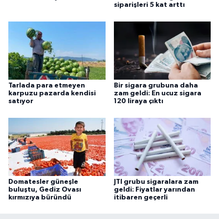
siparişleri 5 kat arttı
Tarlada para etmeyen
Bir sigara grubuna daha
karpuzu pazarda kendisi
zam geldi: En ucuz sigara
satıyor
120 liraya çıktı
Domatesler güneşle
JTI grubu sigaralara zam
buluştu, Gediz Ovası
geldi: Fiyatlar yarından
kırmızıya büründü
itibaren geçerli