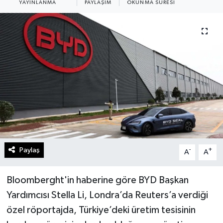
YAYINLANMA
PAYLAŞIM
OKUNMA SÜRESI
Paylaş
-
+
A
A
Bloomberght'in haberine göre BYD Başkan
Yardımcısı Stella Li, Londra’da Reuters’a verdiği
özel röportajda, Türkiye’deki üretim tesisinin