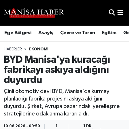
Hava Durumu
Ege Bölgesi
Asayiş
Çevre ve Tarım
Eğitim
Ge
Trafik Durumu
HABERLER
EKONOMI
Süper Lig Puan Durumu ve Fikstür
BYD Manisa'ya kuracağı
Tüm Manşetler
fabrikayı askıya aldığını
duyurdu
Son Dakika Haberleri
Çinli otomotiv devi BYD, Manisa'da kurmayı
Haber Arşivi
planladığı fabrika projesini askıya aldığını
duyurdu. Şirket, Avrupa pazarındaki yerelleşme
stratejilerine odaklanma kararı aldı.
10.06.2026 - 09:50
1
1 DK