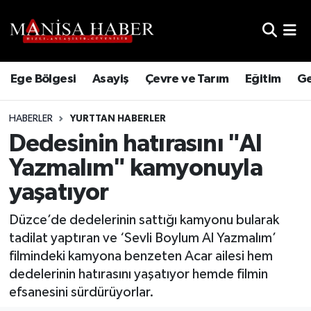
Hava Durumu
Ege Bölgesi
Asayiş
Çevre ve Tarım
Eğitim
Ge
Trafik Durumu
HABERLER
YURTTAN HABERLER
Süper Lig Puan Durumu ve Fikstür
Dedesinin hatırasını "Al
Tüm Manşetler
Yazmalım" kamyonuyla
yaşatıyor
Son Dakika Haberleri
Düzce’de dedelerinin sattığı kamyonu bularak
Haber Arşivi
tadilat yaptıran ve ‘Sevli Boylum Al Yazmalım’
filmindeki kamyona benzeten Acar ailesi hem
dedelerinin hatırasını yaşatıyor hemde filmin
efsanesini sürdürüyorlar.