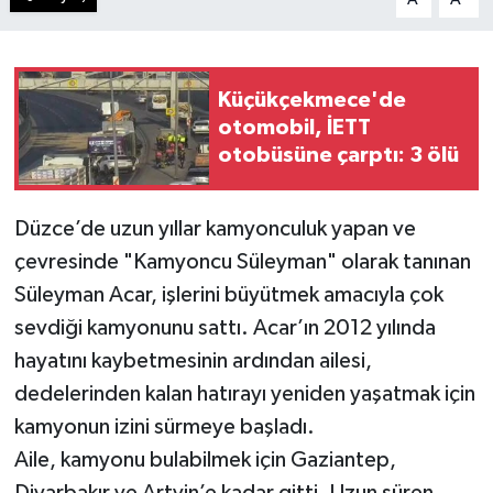
Küçükçekmece'de
otomobil, İETT
otobüsüne çarptı: 3 ölü
Düzce’de uzun yıllar kamyonculuk yapan ve
çevresinde "Kamyoncu Süleyman" olarak tanınan
Süleyman Acar, işlerini büyütmek amacıyla çok
sevdiği kamyonunu sattı. Acar’ın 2012 yılında
hayatını kaybetmesinin ardından ailesi,
dedelerinden kalan hatırayı yeniden yaşatmak için
kamyonun izini sürmeye başladı.
Aile, kamyonu bulabilmek için Gaziantep,
Diyarbakır ve Artvin’e kadar gitti. Uzun süren