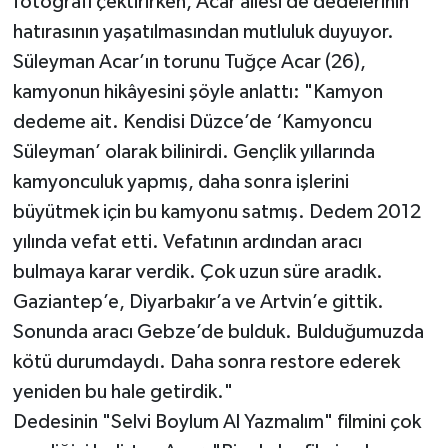
fotoğrafı çektirirken, Acar ailesi de dedelerinin
hatırasının yaşatılmasından mutluluk duyuyor.
Süleyman Acar’ın torunu Tuğçe Acar (26),
kamyonun hikâyesini şöyle anlattı: "Kamyon
dedeme ait. Kendisi Düzce’de ‘Kamyoncu
Süleyman’ olarak bilinirdi. Gençlik yıllarında
kamyonculuk yapmış, daha sonra işlerini
büyütmek için bu kamyonu satmış. Dedem 2012
yılında vefat etti. Vefatının ardından aracı
bulmaya karar verdik. Çok uzun süre aradık.
Gaziantep’e, Diyarbakır’a ve Artvin’e gittik.
Sonunda aracı Gebze’de bulduk. Bulduğumuzda
kötü durumdaydı. Daha sonra restore ederek
yeniden bu hale getirdik."
Dedesinin "Selvi Boylum Al Yazmalım" filmini çok