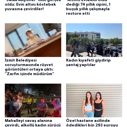
'Salak Milyoner' filmi gerçek
'Altıncı evladım oldu'
oldu: Evin altını köstebek
dediği 74 yıllık cipini, 1
yuvasına çevirdiler!
buçuk yıllık çalışmayla
restore etti
İzmit Belediyesi
Kadın kıyafeti giydirip
soruşturmasında rüşvet
şantaj yaptılar
görüntüleri ortaya çıktı:
"Zarfın içinde müdürüm"
Mahalleyi savaş alanına
Özel hastane acilinde
çevirdi, alkollü kadın sürücü
ödedikleri bin 293 euroyu