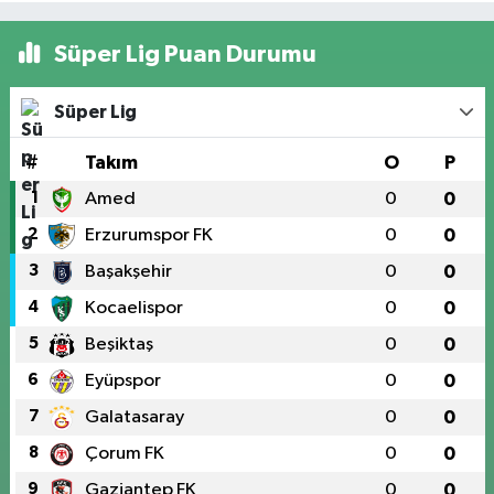
Süper Lig Puan Durumu
Süper Lig
#
Takım
O
P
1
Amed
0
0
2
Erzurumspor FK
0
0
3
Başakşehir
0
0
4
Kocaelispor
0
0
5
Beşiktaş
0
0
6
Eyüpspor
0
0
7
Galatasaray
0
0
8
Çorum FK
0
0
9
Gaziantep FK
0
0