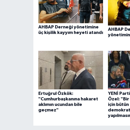
AHBAP Derneği yönetimine
AHBAP De
üç kişilik kayyım heyeti atandı
yönetimin
Ertuğrul Özkök:
YENİ Part
"Cumhurbaşkanına hakaret
Özel: "Bi
aklımın ucundan bile
için bütü
geçmez"
demokrat
yapılması