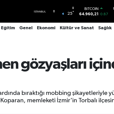
BITCOIN
64.960,21
0.87
°
25
DOLAR
47,7436
0.18
Eğitim
Genel
Ekonomi
Kültür ve Sanat
Sağlık
EURO
55,2510
0.32
STERLİN
64,4811
0.38
GRAM ALTIN
6648.99
2.59
en gözyaşları içi
BİST100
13.773
-19
rdında bıraktığı mobbing şikayetleriyle y
Koparan, memleketi İzmir'in Torbalı ilçesi