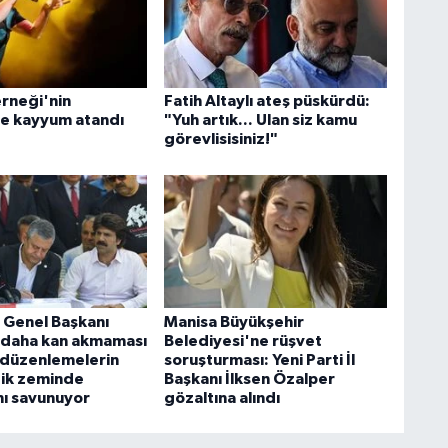
rneği'nin
Fatih Altaylı ateş püskürdü:
e kayyum atandı
"Yuh artık... Ulan siz kamu
görevlisisiniz!"
i Genel Başkanı
Manisa Büyükşehir
r daha kan akmaması
Belediyesi'ne rüşvet
n düzenlemelerin
soruşturması: Yeni Parti İl
ik zeminde
Başkanı İlksen Özalper
nı savunuyor
gözaltına alındı