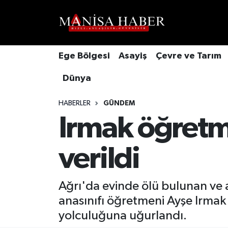
Hava Durumu
Ege Bölgesi
Asayiş
Çevre ve Tarım
Trafik Durumu
Dünya
Süper Lig Puan Durumu ve Fikstür
HABERLER
GÜNDEM
Tüm Manşetler
Irmak öğretm
Son Dakika Haberleri
verildi
Haber Arşivi
Ağrı'da evinde ölü bulunan ve a
anasınıfı öğretmeni Ayşe Irmak 
yolculuğuna uğurlandı.