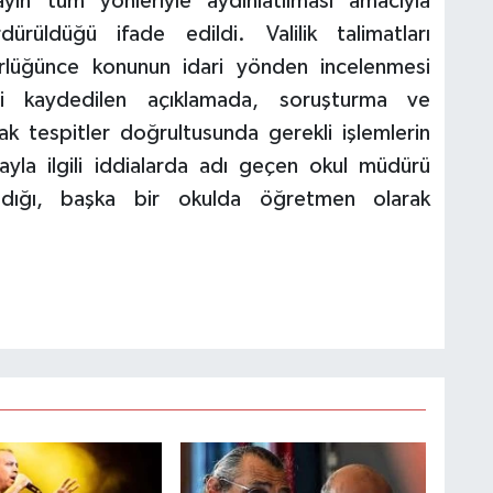
ayın tüm yönleriyle aydınlatılması amacıyla
dürüldüğü ifade edildi. Valilik talimatları
ürlüğünce konunun idari yönden incelenmesi
iği kaydedilen açıklamada, soruşturma ve
k tespitler doğrultusunda gerekli işlemlerin
layla ilgili iddialarda adı geçen okul müdürü
ındığı, başka bir okulda öğretmen olarak