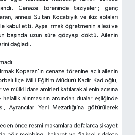
ndı. Cenaze töreninde taziyeleri; genç
an, annesi Sultan Kocabıyık ve ikiz ablaları
kle kabul etti. Ayşe Irmak öğretmenin ailesi ve
utun başında uzun süre gözyaşı döktü. Ailenin
erini dağladı.
kmadı
mak Koparan'ın cenaze törenine acılı ailenin
Torbalı İlçe Milli Eğitim Müdürü Kadir Kadıoğlu,
e mülki idare amirleri katılarak ailenin acısına
helallik alınmasının ardından dualar eşliğinde
i, Ayrancılar Yeni Mezarlığı’na götürülerek
eden önce resmi makamlara defalarca şikayet
da ağır mobbing, hakaret ve fiziksel şiddete