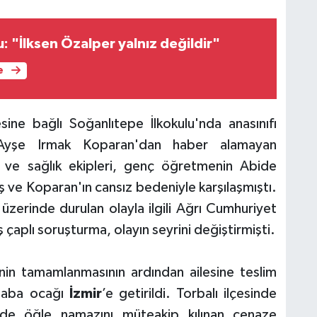
: "İlksen Özalper yalnız değildir"
e
ine bağlı Soğanlıtepe İlkokulu'nda anasınıfı
Ayşe Irmak Koparan'dan haber alamayan
is ve sağlık ekipleri, genç öğretmenin Abide
ş ve Koparan'ın cansız bedeniyle karşılaşmıştı.
 üzerinde durulan olayla ilgili Ağrı Cumhuriyet
ş çaplı soruşturma, olayın seyrini değiştirmişti.
rinin tamamlanmasının ardından ailesine teslim
 baba ocağı
İzmir
’e getirildi. Torbalı ilçesinde
nde öğle namazını müteakip kılınan cenaze