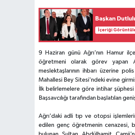
Başkan Dutlulu
İçeriği Görüntül
9 Haziran günü Ağrı'nın Hamur ilçes
öğretmeni olarak görev yapan 
meslektaşlarının ihbarı üzerine pol
Mahallesi Bey Sitesi'ndeki evine girmi
İlk belirlemelere göre intihar şüphesi
Başsavcılığı tarafından başlatılan geni
Ağrı'daki adli tıp ve otopsi işlemle
edilen genç öğretmenin cenazesi,
bulunan Sultan Abdülhamit Camii’