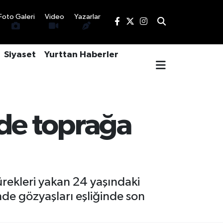
Foto Galeri
Video
Yazarlar
Siyaset
Yurttan Haberler
nde toprağa
ürekleri yakan 24 yaşındaki
nde gözyaşları eşliğinde son