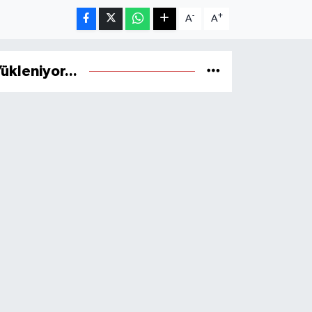
-
+
A
A
ükleniyor...