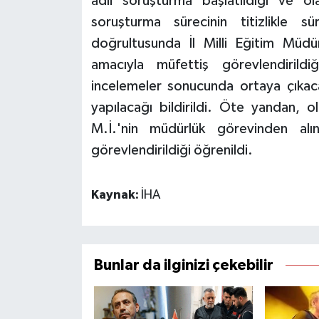
adli soruşturma başlatıldığı ve ol
soruşturma sürecinin titizlikle sür
doğrultusunda İl Milli Eğitim Müd
amacıyla müfettiş görevlendirild
incelemeler sonucunda ortaya çıkaca
yapılacağı bildirildi. Öte yandan, o
M.İ.'nin müdürlük görevinden al
görevlendirildiği öğrenildi.
Kaynak:
İHA
Bunlar da ilginizi çekebilir