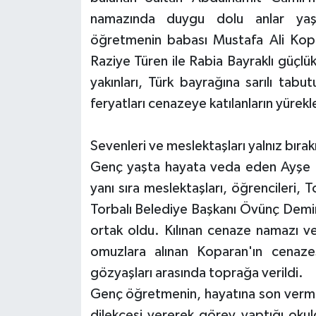
namazında duygu dolu anlar yaşa
öğretmenin babası Mustafa Ali Kopar
Raziye Türen ile Rabia Bayraklı güçlü
yakınları, Türk bayrağına sarılı tab
feryatları cenazeye katılanların yürekl
Sevenleri ve meslektaşları yalnız bıra
Genç yaşta hayata veda eden Ayşe Ir
yanı sıra meslektaşları, öğrencileri, 
Torbalı Belediye Başkanı Övünç Demir v
ortak oldu. Kılınan cenaze namazı ve 
omuzlara alınan Koparan'ın cenazes
gözyaşları arasında toprağa verildi.
Genç öğretmenin, hayatına son verm
dilekçesi vererek görev yaptığı okul