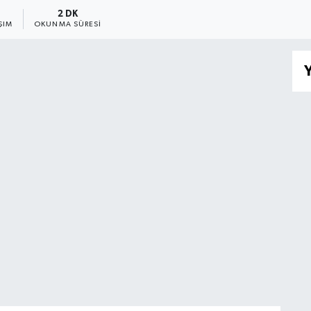
2 DK
ŞIM
OKUNMA SÜRESI
Y