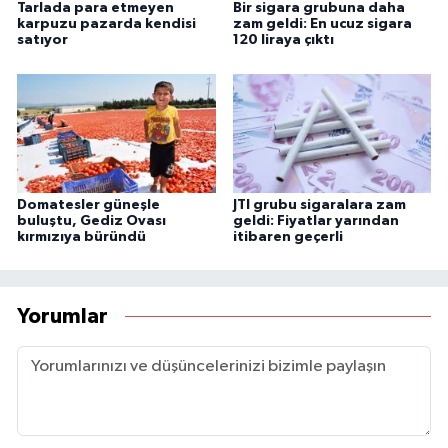
Tarlada para etmeyen
Bir sigara grubuna daha
karpuzu pazarda kendisi
zam geldi: En ucuz sigara
satıyor
120 liraya çıktı
Domatesler güneşle
JTI grubu sigaralara zam
buluştu, Gediz Ovası
geldi: Fiyatlar yarından
kırmızıya büründü
itibaren geçerli
Yorumlar