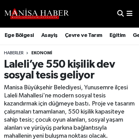
Hava Durumu
Ege Bölgesi
Asayiş
Çevre ve Tarım
Eğitim
Ge
Trafik Durumu
HABERLER
EKONOMI
Süper Lig Puan Durumu ve Fikstür
Laleli’ye 550 kişilik dev
Tüm Manşetler
sosyal tesis geliyor
Son Dakika Haberleri
Manisa Büyükşehir Belediyesi, Yunusemre ilçesi
Laleli Mahallesi'ne modern sosyal tesis
Haber Arşivi
kazandırmak için düğmeye bastı. Proje ve tasarım
çalışmaları tamamlanan, 550 kişilik kapasiteye
sahip tesis; çocuk oyun alanları, sosyal yaşam
alanları ve yürüyüş parkına bağlantısıyla
mahallenin yeni buluşma noktası olacak.