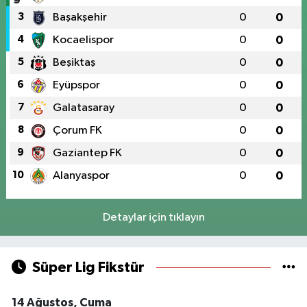
3
Başakşehir
0
0
4
Kocaelispor
0
0
5
Beşiktaş
0
0
6
Eyüpspor
0
0
7
Galatasaray
0
0
8
Çorum FK
0
0
9
Gaziantep FK
0
0
10
Alanyaspor
0
0
Detaylar için tıklayın
Süper Lig Fikstür
14 Ağustos, Cuma