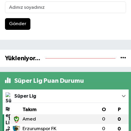
Gönder
Yükleniyor...
Süper Lig Puan Durumu
Süper Lig
#
Takım
O
P
1
Amed
0
0
2
Erzurumspor FK
0
0