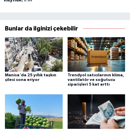
Bunlar da ilginizi çekebilir
Manisa'da 25 yıllık taşkın
Trendyol satıcılarının klima,
çilesi sona eriyor
vantilatör ve soğutucu
siparişleri 5 kat arttı