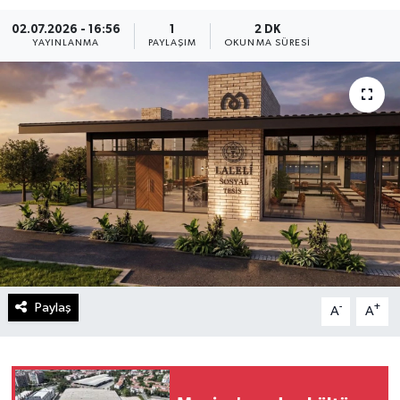
02.07.2026 - 16:56
1
2 DK
YAYINLANMA
PAYLAŞIM
OKUNMA SÜRESI
Paylaş
-
+
A
A