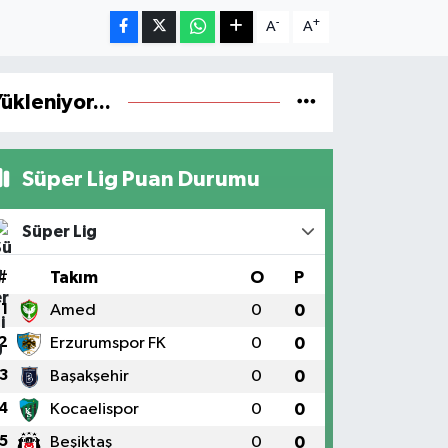
-
+
A
A
ükleniyor...
Süper Lig Puan Durumu
Süper Lig
#
Takım
O
P
1
Amed
0
0
2
Erzurumspor FK
0
0
3
Başakşehir
0
0
4
Kocaelispor
0
0
5
Beşiktaş
0
0