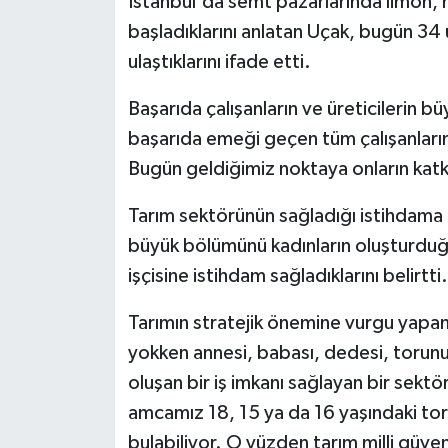
İstanbul'da semt pazarlarında limon, 
başladıklarını anlatan Uçak, bugün 34
ulaştıklarını ifade etti.
Başarıda çalışanların ve üreticilerin b
başarıda emeği geçen tüm çalışanlarım
Bugün geldiğimiz noktaya onların katkıl
Tarım sektörünün sağladığı istihdama d
büyük bölümünü kadınların oluşturduğu
işçisine istihdam sağladıklarını belirtti.
Tarımın stratejik önemine vurgu yapan
yokken annesi, babası, dedesi, torun
oluşan bir iş imkanı sağlayan bir sekt
amcamız 18, 15 ya da 16 yaşındaki toru
bulabiliyor. O yüzden tarım milli güven