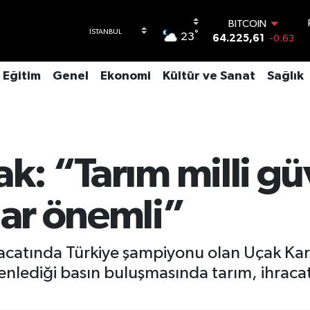
DOLAR
°
23
47,7143
0.16
EURO
55,0317
-0.02
Eğitim
Genel
Ekonomi
Kültür ve Sanat
Sağlık
STERLİN
64,2463
0.07
GRAM ALTIN
6510.40
0.45
BİST100
13.799
70
ak: “Tarım milli gü
BITCOIN
64.225,61
-0.63
dar önemli”
hracatında Türkiye şampiyonu olan Uçak Ka
enlediği basın buluşmasında tarım, ihracat,