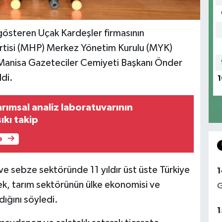
 gösteren Uçak Kardeşler firmasının
Partisi (MHP) Merkez Yönetim Kurulu (MYK)
e Manisa Gazeteciler Cemiyeti Başkanı Önder
ldi.
1
rımsal analiz laboratuvarının
ıkı takip
e
e sebze sektöründe 11 yıldır üst üste Türkiye
1
rek, tarım sektörünün ülke ekonomisi ve
G
dığını söyledi.
1