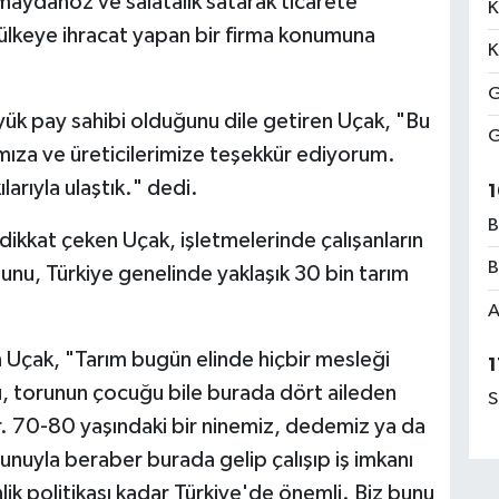
maydanoz ve salatalık satarak ticarete
K
 ülkeye ihracat yapan bir firma konumuna
K
G
üyük pay sahibi olduğunu dile getiren Uçak, "Bu
G
ıza ve üreticilerimize teşekkür ediyorum.
arıyla ulaştık." dedi.
1
B
ikkat çeken Uçak, işletmelerinde çalışanların
B
nu, Türkiye genelinde yaklaşık 30 bin tarım
A
 Uçak, "Tarım bugün elinde hiçbir mesleği
1
u, torunun çocuğu bile burada dört aileden
S
ör. 70-80 yaşındaki bir ninemiz, dedemiz ya da
nuyla beraber burada gelip çalışıp iş imkanı
lik politikası kadar Türkiye'de önemli. Biz bunu