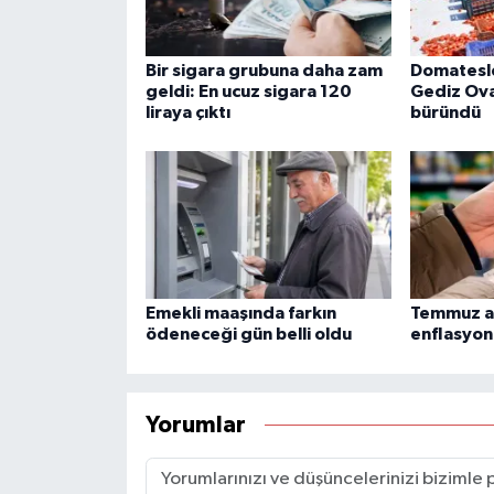
Bir sigara grubuna daha zam
Domatesle
geldi: En ucuz sigara 120
Gediz Ova
liraya çıktı
büründü
Emekli maaşında farkın
Temmuz ay
ödeneceği gün belli oldu
enflasyon 
Yorumlar