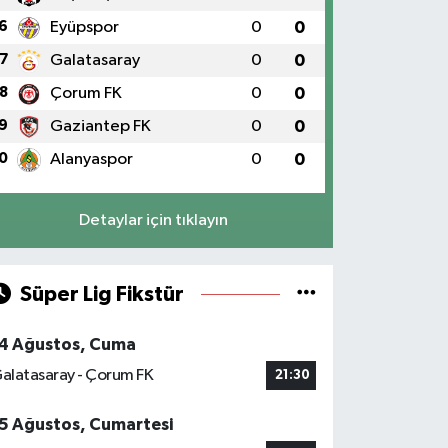
6
Eyüpspor
0
0
7
Galatasaray
0
0
8
Çorum FK
0
0
9
Gaziantep FK
0
0
0
Alanyaspor
0
0
Detaylar için tıklayın
Süper Lig Fikstür
4 Ağustos, Cuma
alatasaray - Çorum FK
21:30
5 Ağustos, Cumartesi