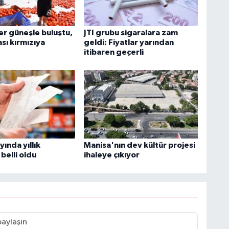
r güneşle buluştu,
JTI grubu sigaralara zam
sı kırmızıya
geldi: Fiyatlar yarından
itibaren geçerli
ında yıllık
Manisa'nın dev kültür projesi
belli oldu
ihaleye çıkıyor