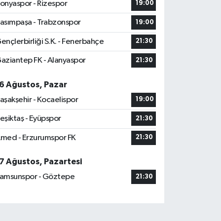
onyaspor - Rizespor
19:00
asımpaşa - Trabzonspor
19:00
ençlerbirliği S.K. - Fenerbahçe
21:30
aziantep FK - Alanyaspor
21:30
6 Ağustos, Pazar
aşakşehir - Kocaelispor
19:00
eşiktaş - Eyüpspor
21:30
med - Erzurumspor FK
21:30
7 Ağustos, Pazartesi
amsunspor - Göztepe
21:30