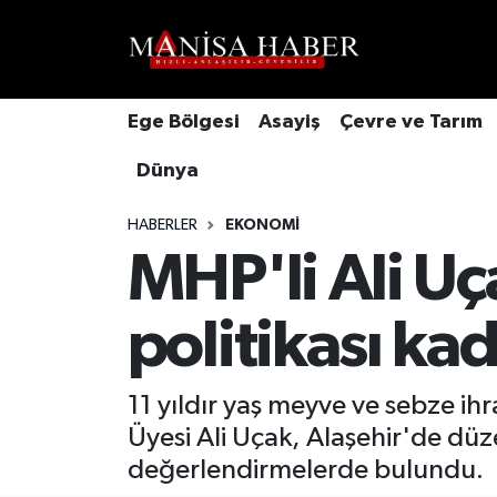
Hava Durumu
Ege Bölgesi
Asayiş
Çevre ve Tarım
Trafik Durumu
Dünya
Süper Lig Puan Durumu ve Fikstür
HABERLER
EKONOMI
Tüm Manşetler
MHP'li Ali Uç
Son Dakika Haberleri
politikası ka
Haber Arşivi
11 yıldır yaş meyve ve sebze i
Üyesi Ali Uçak, Alaşehir'de düz
değerlendirmelerde bulundu.