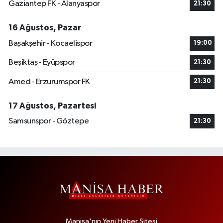
Gaziantep FK - Alanyaspor
21:30
16 Ağustos, Pazar
Başakşehir - Kocaelispor
19:00
Beşiktaş - Eyüpspor
21:30
Amed - Erzurumspor FK
21:30
17 Ağustos, Pazartesi
Samsunspor - Göztepe
21:30
Manisa'nın Yeni Haber Sitesi