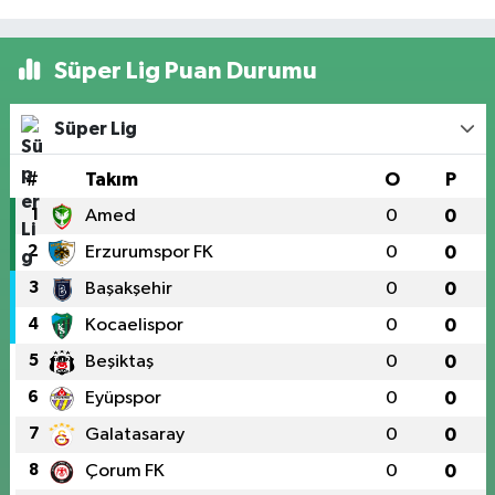
Süper Lig Puan Durumu
Süper Lig
#
Takım
O
P
1
Amed
0
0
2
Erzurumspor FK
0
0
3
Başakşehir
0
0
4
Kocaelispor
0
0
5
Beşiktaş
0
0
6
Eyüpspor
0
0
7
Galatasaray
0
0
8
Çorum FK
0
0