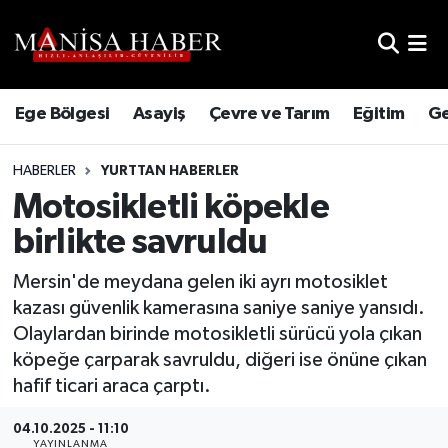
Hava Durumu
Ege Bölgesi
Asayiş
Çevre ve Tarım
Eğitim
Ge
Trafik Durumu
HABERLER
YURTTAN HABERLER
Süper Lig Puan Durumu ve Fikstür
Motosikletli köpekle
Tüm Manşetler
birlikte savruldu
Son Dakika Haberleri
Mersin'de meydana gelen iki ayrı motosiklet
kazası güvenlik kamerasına saniye saniye yansıdı.
Haber Arşivi
Olaylardan birinde motosikletli sürücü yola çıkan
köpeğe çarparak savruldu, diğeri ise önüne çıkan
hafif ticari araca çarptı.
04.10.2025 - 11:10
YAYINLANMA