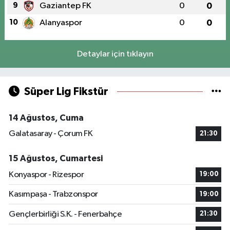
9
Gaziantep FK
0
0
10
Alanyaspor
0
0
Detaylar için tıklayın
Süper Lig Fikstür
14 Ağustos, Cuma
Galatasaray - Çorum FK
21:30
15 Ağustos, Cumartesi
Konyaspor - Rizespor
19:00
Kasımpaşa - Trabzonspor
19:00
Gençlerbirliği S.K. - Fenerbahçe
21:30