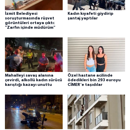
İzmit Belediyesi
Kadın kıyafeti giydirip
soruşturmasında rüşvet
şantaj yaptılar
görüntüleri ortaya çıktı:
"Zarfın içinde müdürüm"
Mahalleyi savaş alanına
Özel hastane acilinde
çevirdi, alkollü kadın sürücü
ödedikleri bin 293 euroyu
karıştığı kazayı unuttu
CİMER'e taşıdılar