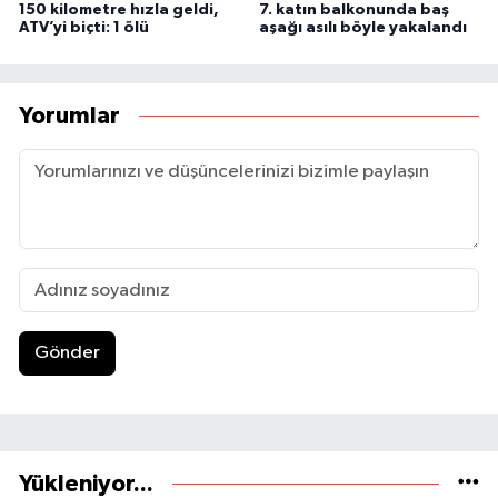
150 kilometre hızla geldi,
7. katın balkonunda baş
ATV’yi biçti: 1 ölü
aşağı asılı böyle yakalandı
Yorumlar
Gönder
Yükleniyor...