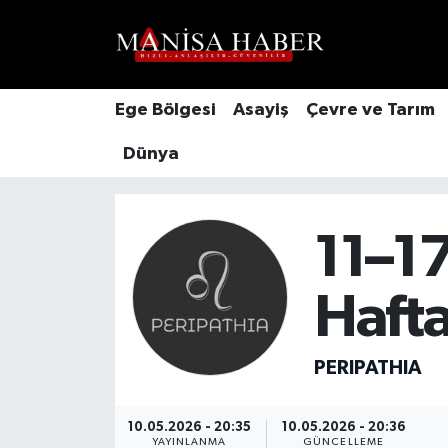
Hava Durumu
Ege Bölgesi
Asayiş
Çevre ve Tarım
Trafik Durumu
Dünya
Süper Lig Puan Durumu ve Fikstür
Tüm Manşetler
11–1
Son Dakika Haberleri
Hafta
Haber Arşivi
PERIPATHIA
10.05.2026 - 20:35
10.05.2026 - 20:36
YAYINLANMA
GÜNCELLEME