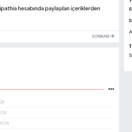
1
ipathia hesabında paylaşılan içeriklerden
B
B
A
SONRAKI
1
S
026
026
.2026