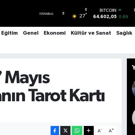
BITCOIN
°
27
64.602,05
0.69
DOLAR
47,6006
0.06
Eğitim
Genel
Ekonomi
Kültür ve Sanat
Sağlık
EURO
55,0250
0.02
STERLİN
64,2398
0.2
GRAM ALTIN
6513.94
0.32
7 Mayıs
BİST100
13.768
48
nın Tarot Kartı
-
+
A
A