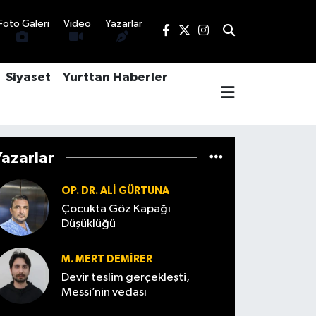
Foto Galeri
Video
Yazarlar
Siyaset
Yurttan Haberler
Yazarlar
OP. DR. ALI GÜRTUNA
Çocukta Göz Kapağı
Düşüklüğü
M. MERT DEMIRER
Devir teslim gerçekleşti,
Messi’nin vedası