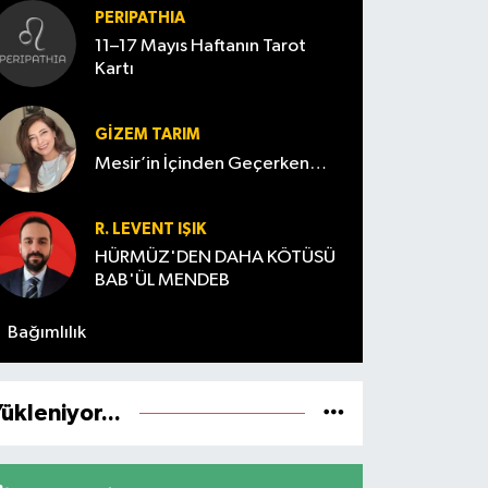
PERIPATHIA
11–17 Mayıs Haftanın Tarot
Kartı
GIZEM TARIM
Mesir’in İçinden Geçerken…
R. LEVENT IŞIK
HÜRMÜZ'DEN DAHA KÖTÜSÜ
BAB'ÜL MENDEB
Bağımlılık
ükleniyor...