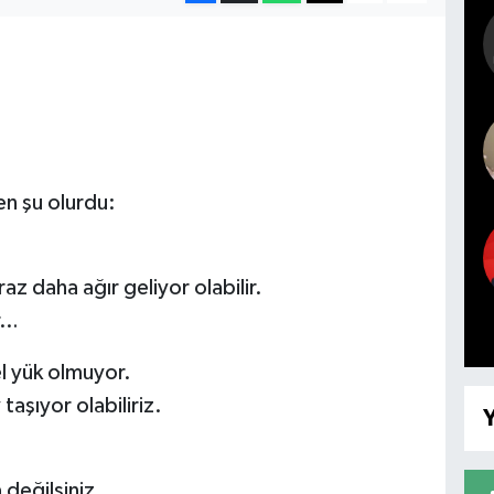
en şu olurdu:
 daha ağır geliyor olabilir.
ar…
el yük olmuyor.
taşıyor olabiliriz.
Y
değilsiniz.