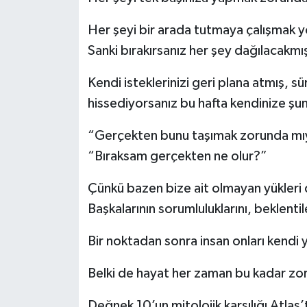
Her şeyi bir arada tutmaya çalışmak yo
Sanki bırakırsanız her şey dağılacakmı
Kendi isteklerinizi geri plana atmış, sür
hissediyorsanız bu hafta kendinize şunu
“Gerçekten bunu taşımak zorunda mı
“Bıraksam gerçekten ne olur?”
Çünkü bazen bize ait olmayan yükleri 
Başkalarının sorumluluklarını, beklentile
Bir noktadan sonra insan onları kendi
Belki de hayat her zaman bu kadar zor
Değnek 10’un mitolojik karşılığı Atlas’t