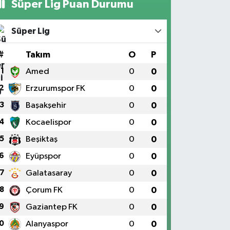
Süper Lig Puan Durumu
Süper Lig
#
Takım
O
P
1
Amed
0
0
2
Erzurumspor FK
0
0
3
Başakşehir
0
0
4
Kocaelispor
0
0
5
Beşiktaş
0
0
6
Eyüpspor
0
0
7
Galatasaray
0
0
8
Çorum FK
0
0
9
Gaziantep FK
0
0
0
Alanyaspor
0
0