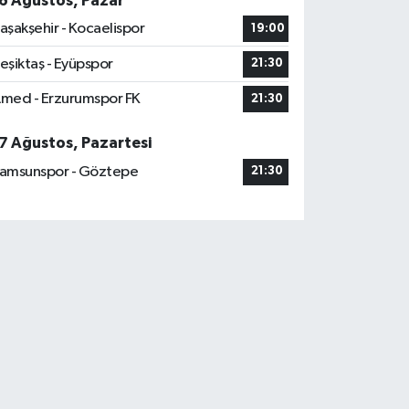
6 Ağustos, Pazar
aşakşehir - Kocaelispor
19:00
eşiktaş - Eyüpspor
21:30
med - Erzurumspor FK
21:30
7 Ağustos, Pazartesi
amsunspor - Göztepe
21:30