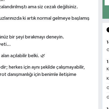
ndırılmıştı ama siz cezalı değilsiniz.
zlarınızda ki artık normal gelmeye başlamış
ünüz bir şeyi bırakmayı deneyin.
1
iyeti…
G
alan açılabilir belki. 🌿
1
dir; herkes için aynı şekilde çalışmayabilir,
K
 tarot danışmanlığı için benimle iletişime
K
G
G