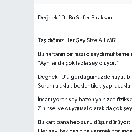
Değnek 10: Bu Sefer Bıraksan
Taşıdığınız Her Şey Size Ait Mi?
Bu haftanın bir hissi olsaydı muhtemel
“Aynı anda çok fazla şey oluyor.”
Değnek 10’u gördüğümüzde hayat biraz
Sorumluluklar, beklentiler, yapılacakl
İnsanı yoran şey bazen yalnızca fiziks
Zihinsel ve duygusal olarak da çok şey 
Bu kart bana hep şunu düşündürüyor:
Her şeyi tek başınıza yapmak zorunda 