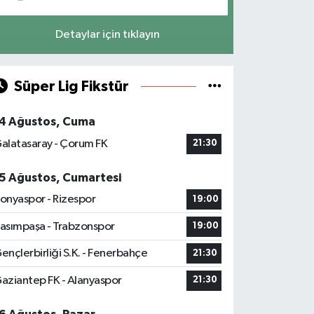
Detaylar için tıklayın
Süper Lig Fikstür
4 Ağustos, Cuma
alatasaray - Çorum FK
21:30
5 Ağustos, Cumartesi
onyaspor - Rizespor
19:00
asımpaşa - Trabzonspor
19:00
ençlerbirliği S.K. - Fenerbahçe
21:30
aziantep FK - Alanyaspor
21:30