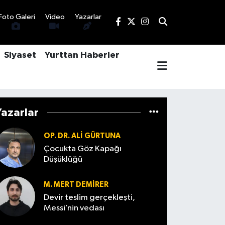
Foto Galeri
Video
Yazarlar
Siyaset
Yurttan Haberler
Yazarlar
OP. DR. ALI GÜRTUNA
Çocukta Göz Kapağı
Düşüklüğü
M. MERT DEMIRER
Devir teslim gerçekleşti,
Messi’nin vedası