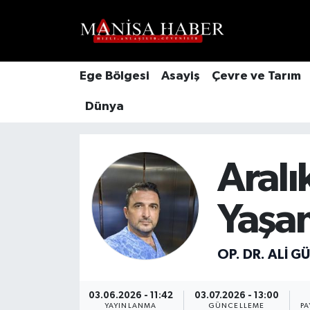
Hava Durumu
Ege Bölgesi
Asayiş
Çevre ve Tarım
Trafik Durumu
Dünya
Süper Lig Puan Durumu ve Fikstür
Tüm Manşetler
Aralı
Son Dakika Haberleri
Yaşam
Haber Arşivi
OP. DR. ALI 
03.06.2026 - 11:42
03.07.2026 - 13:00
YAYINLANMA
GÜNCELLEME
PA