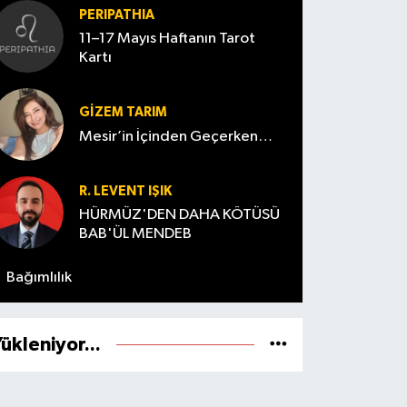
PERIPATHIA
11–17 Mayıs Haftanın Tarot
Kartı
GIZEM TARIM
Mesir’in İçinden Geçerken…
R. LEVENT IŞIK
HÜRMÜZ'DEN DAHA KÖTÜSÜ
BAB'ÜL MENDEB
Bağımlılık
ükleniyor...