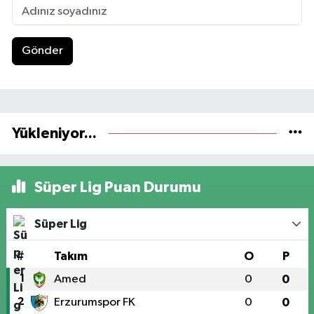
Gönder
Yükleniyor...
Süper Lig Puan Durumu
Süper Lig
#
Takım
O
P
1
Amed
0
0
2
Erzurumspor FK
0
0