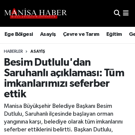
Hava Durumu
Ege Bölgesi
Asayiş
Çevre ve Tarım
Eğitim
Ge
Trafik Durumu
HABERLER
ASAYIŞ
Süper Lig Puan Durumu ve Fikstür
Besim Dutlulu'dan
Tüm Manşetler
Saruhanlı açıklaması: Tüm
imkanlarımızı seferber
Son Dakika Haberleri
ettik
Haber Arşivi
Manisa Büyükşehir Belediye Başkanı Besim
Dutlulu, Saruhanlı ilçesinde başlayan orman
yangınına karşı, belediye olarak tüm imkanlarını
seferber ettiklerini belirtti. Başkan Dutlulu,