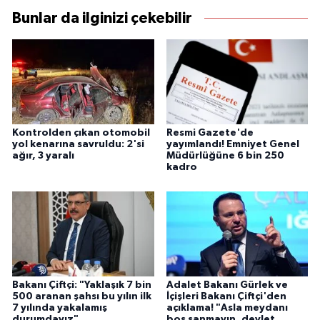
Bunlar da ilginizi çekebilir
Kontrolden çıkan otomobil
Resmi Gazete'de
yol kenarına savruldu: 2'si
yayımlandı! Emniyet Genel
ağır, 3 yaralı
Müdürlüğüne 6 bin 250
kadro
Bakanı Çiftçi: "Yaklaşık 7 bin
Adalet Bakanı Gürlek ve
500 aranan şahsı bu yılın ilk
İçişleri Bakanı Çiftçi'den
7 yılında yakalamış
açıklama! "Asla meydanı
durumdayız"
boş sanmayın, devlet