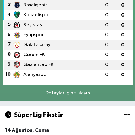
3
Başakşehir
0
0
4
Kocaelispor
0
0
5
Beşiktaş
0
0
6
Eyüpspor
0
0
7
Galatasaray
0
0
8
Çorum FK
0
0
9
Gaziantep FK
0
0
10
Alanyaspor
0
0
Detaylar için tıklayın
Süper Lig Fikstür
14 Ağustos, Cuma