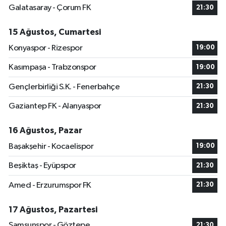
Galatasaray - Çorum FK
21:30
15 Ağustos, Cumartesi
Konyaspor - Rizespor
19:00
Kasımpaşa - Trabzonspor
19:00
Gençlerbirliği S.K. - Fenerbahçe
21:30
Gaziantep FK - Alanyaspor
21:30
16 Ağustos, Pazar
Başakşehir - Kocaelispor
19:00
Beşiktaş - Eyüpspor
21:30
Amed - Erzurumspor FK
21:30
17 Ağustos, Pazartesi
Samsunspor - Göztepe
21:30