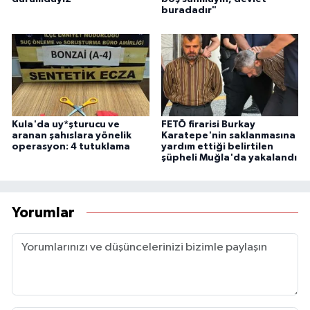
buradadır"
Kula'da uy*şturucu ve
FETÖ firarisi Burkay
aranan şahıslara yönelik
Karatepe'nin saklanmasına
operasyon: 4 tutuklama
yardım ettiği belirtilen
şüpheli Muğla'da yakalandı
Yorumlar