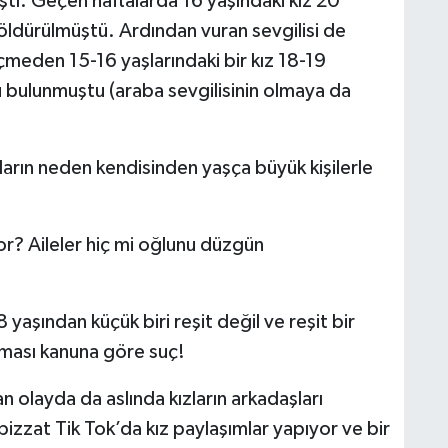
tı. Geçen haftalarda 16 yaşındaki kız 20
k öldürülmüştü. Ardından vuran sevgilisi de
çmeden 15-16 yaşlarındaki bir kız 18-19
lü bulunmuştu (araba sevgilisinin olmaya da
ların neden kendisinden yaşça büyük kişilerle
yor? Aileler hiç mi oğlunu düzgün
yaşından küçük biri reşit değil ve reşit bir
 olması kanuna göre suç!
 olayda da aslında kızların arkadaşları
izzat Tik Tok’da kız paylaşımlar yapıyor ve bir