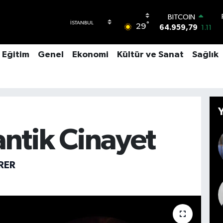
DOLAR
°
29
47,7436
0.18
EURO
55,2510
0.32
Eğitim
Genel
Ekonomi
Kültür ve Sanat
Sağlık
STERLİN
64,4811
0.38
GRAM ALTIN
6660.55
0.03
BİST100
13.779
-14
BITCOIN
ntik Cinayet
64.959,79
1.11
RER