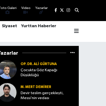
Foto Galeri
Video
Yazarlar
Siyaset
Yurttan Haberler
Yazarlar
OP. DR. ALI GÜRTUNA
Çocukta Göz Kapağı
Düşüklüğü
M. MERT DEMIRER
Devir teslim gerçekleşti,
Messi’nin vedası