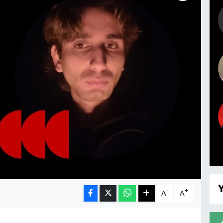
Y
-
+
A
A