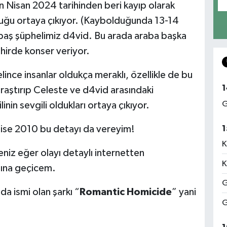
n Nisan 2024 tarihinden beri kayıp olarak
duğu ortaya çıkıyor. (Kaybolduğunda 13-14
k baş şüphelimiz d4vid. Bu arada araba başka
hirde konser veriyor.
gelince insanlar oldukça meraklı, özellikle de bu
1
araştırıp Celeste ve d4vid arasındaki
G
ilinin sevgili oldukları ortaya çıkıyor.
1
ise 2010 bu detayı da vereyim!
K
niz eğer olayı detaylı internetten
K
smına geçicem.
G
da ismi olan şarkı “
Romantic Homicide
” yani
G