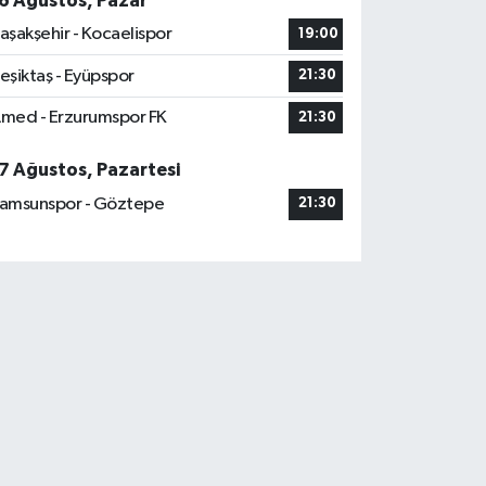
6 Ağustos, Pazar
aşakşehir - Kocaelispor
19:00
eşiktaş - Eyüpspor
21:30
med - Erzurumspor FK
21:30
7 Ağustos, Pazartesi
amsunspor - Göztepe
21:30