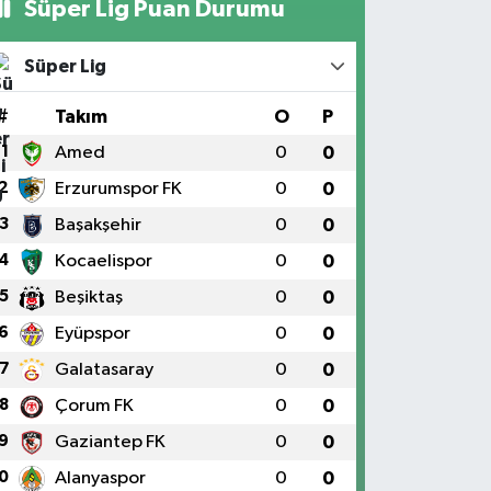
Süper Lig Puan Durumu
Süper Lig
#
Takım
O
P
1
Amed
0
0
2
Erzurumspor FK
0
0
3
Başakşehir
0
0
4
Kocaelispor
0
0
5
Beşiktaş
0
0
6
Eyüpspor
0
0
7
Galatasaray
0
0
8
Çorum FK
0
0
9
Gaziantep FK
0
0
0
Alanyaspor
0
0