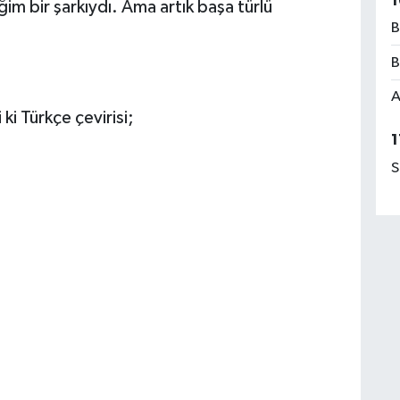
1
im bir şarkıydı. Ama artık başa türlü
B
B
A
 ki Türkçe çevirisi;
1
S