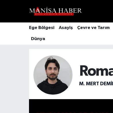
Hava Durumu
Ege Bölgesi
Asayiş
Çevre ve Tarım
Trafik Durumu
Dünya
Süper Lig Puan Durumu ve Fikstür
Tüm Manşetler
Roma
Son Dakika Haberleri
Haber Arşivi
M. MERT DEMI