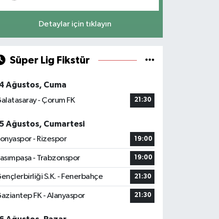
Detaylar için tıklayın
Süper Lig Fikstür
4 Ağustos, Cuma
alatasaray - Çorum FK
21:30
5 Ağustos, Cumartesi
onyaspor - Rizespor
19:00
asımpaşa - Trabzonspor
19:00
ençlerbirliği S.K. - Fenerbahçe
21:30
aziantep FK - Alanyaspor
21:30