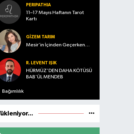
PERIPATHIA
11–17 Mayıs Haftanın Tarot
Kartı
GIZEM TARIM
Mesir’in İçinden Geçerken…
R. LEVENT IŞIK
HÜRMÜZ'DEN DAHA KÖTÜSÜ
BAB'ÜL MENDEB
Bağımlılık
ükleniyor...