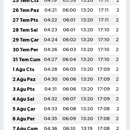
25 Tem Cts
04:19
05:59
13:20
17:11
20:31
26 Tem Paz
04:21
06:00
13:20
17:11
20:31
27 Tem Pts
04:22
06:01
13:20
17:11
20:30
28 Tem Sal
04:23
06:01
13:20
17:10
20:29
29 Tem Çar
04:24
06:02
13:20
17:10
20:28
30 Tem Per
04:26
06:03
13:20
17:10
20:27
31 Tem Cum
04:27
06:04
13:20
17:10
20:26
1 Ağu Cts
04:28
06:05
13:20
17:09
20:25
2 Ağu Paz
04:30
06:06
13:20
17:09
20:24
3 Ağu Pts
04:31
06:06
13:20
17:09
20:23
4 Ağu Sal
04:32
06:07
13:20
17:09
20:22
5 Ağu Çar
04:33
06:08
13:20
17:08
20:21
6 Ağu Per
04:35
06:09
13:20
17:08
20:20
7 Ağu Cum
04:36
06:10
13:19
17:08
20:19