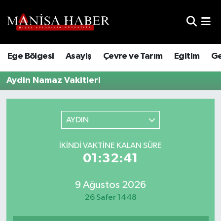
Hava Durumu
Ege Bölgesi
Asayiş
Çevre ve Tarım
Eğitim
Ge
Trafik Durumu
Aydin Namaz Vakitleri
Süper Lig Puan Durumu ve Fikstür
Tüm Manşetler
AYDIN
Son Dakika Haberleri
İKINDI VAKTINE KALAN SÜRE
01:32:41
Haber Arşivi
9 Ağustos 2026
26 Safer 1448