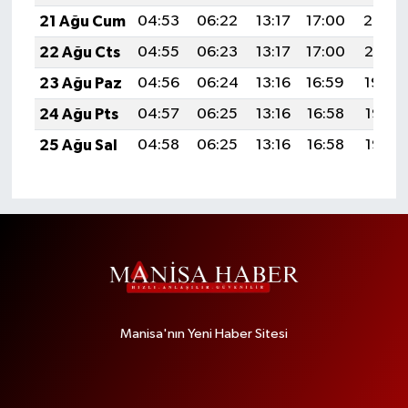
21 Ağu Cum
04:53
06:22
13:17
17:00
20:02
22 Ağu Cts
04:55
06:23
13:17
17:00
20:01
23 Ağu Paz
04:56
06:24
13:16
16:59
19:59
24 Ağu Pts
04:57
06:25
13:16
16:58
19:58
25 Ağu Sal
04:58
06:25
13:16
16:58
19:56
Manisa'nın Yeni Haber Sitesi