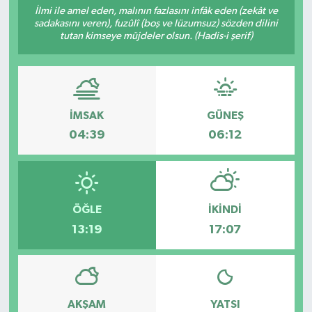
İlmi ile amel eden, malının fazlasını infâk eden (zekât ve
sadakasını veren), fuzûlî (boş ve lüzumsuz) sözden dilini
tutan kimseye müjdeler olsun. (Hadis-i şerif)
İMSAK
GÜNEŞ
04:39
06:12
ÖĞLE
İKINDI
13:19
17:07
AKŞAM
YATSI