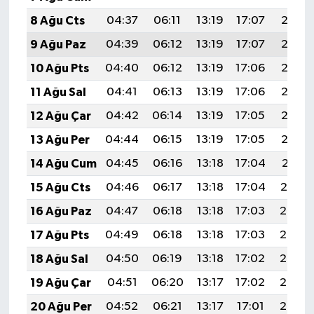
8 Ağu Cts
04:37
06:11
13:19
17:07
20:18
9 Ağu Paz
04:39
06:12
13:19
17:07
20:17
10 Ağu Pts
04:40
06:12
13:19
17:06
20:16
11 Ağu Sal
04:41
06:13
13:19
17:06
20:15
12 Ağu Çar
04:42
06:14
13:19
17:05
20:13
13 Ağu Per
04:44
06:15
13:19
17:05
20:12
14 Ağu Cum
04:45
06:16
13:18
17:04
20:11
15 Ağu Cts
04:46
06:17
13:18
17:04
20:10
16 Ağu Paz
04:47
06:18
13:18
17:03
20:08
17 Ağu Pts
04:49
06:18
13:18
17:03
20:07
18 Ağu Sal
04:50
06:19
13:18
17:02
20:06
19 Ağu Çar
04:51
06:20
13:17
17:02
20:05
20 Ağu Per
04:52
06:21
13:17
17:01
20:03