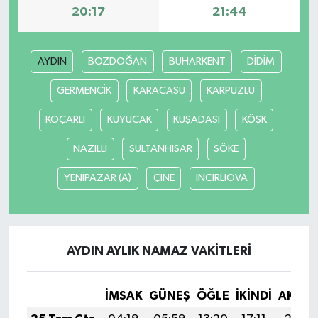
20:17
21:44
AYDIN
BOZDOĞAN
BUHARKENT
DİDİM
GERMENCİK
KARACASU
KARPUZLU
KOÇARLI
KUYUCAK
KUŞADASI
KÖŞK
NAZİLLİ
SULTANHİSAR
SÖKE
YENİPAZAR (A)
ÇİNE
İNCİRLİOVA
AYDIN AYLIK NAMAZ VAKITLERI
İMSAK
GÜNEŞ
ÖĞLE
İKINDI
AKŞA