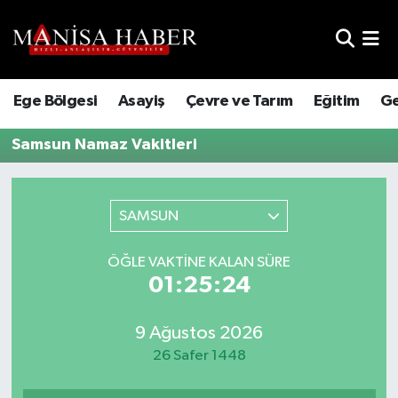
Hava Durumu
Ege Bölgesi
Asayiş
Çevre ve Tarım
Eğitim
Ge
Trafik Durumu
Samsun Namaz Vakitleri
Süper Lig Puan Durumu ve Fikstür
Tüm Manşetler
SAMSUN
Son Dakika Haberleri
ÖĞLE VAKTINE KALAN SÜRE
01:25:24
Haber Arşivi
9 Ağustos 2026
26 Safer 1448