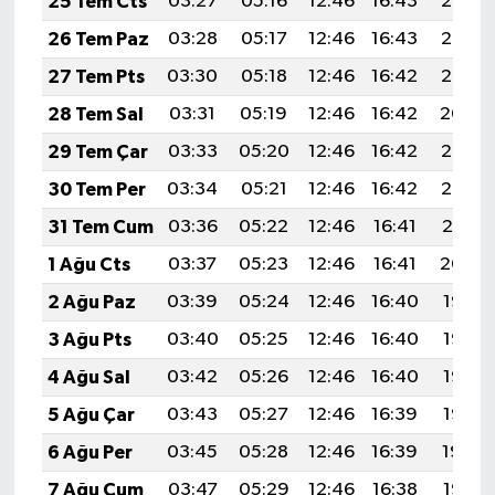
25 Tem Cts
03:27
05:16
12:46
16:43
20:07
26 Tem Paz
03:28
05:17
12:46
16:43
20:06
27 Tem Pts
03:30
05:18
12:46
16:42
20:05
28 Tem Sal
03:31
05:19
12:46
16:42
20:04
29 Tem Çar
03:33
05:20
12:46
16:42
20:03
30 Tem Per
03:34
05:21
12:46
16:42
20:02
31 Tem Cum
03:36
05:22
12:46
16:41
20:01
1 Ağu Cts
03:37
05:23
12:46
16:41
20:00
2 Ağu Paz
03:39
05:24
12:46
16:40
19:58
3 Ağu Pts
03:40
05:25
12:46
16:40
19:57
4 Ağu Sal
03:42
05:26
12:46
16:40
19:56
5 Ağu Çar
03:43
05:27
12:46
16:39
19:55
6 Ağu Per
03:45
05:28
12:46
16:39
19:54
7 Ağu Cum
03:47
05:29
12:46
16:38
19:53