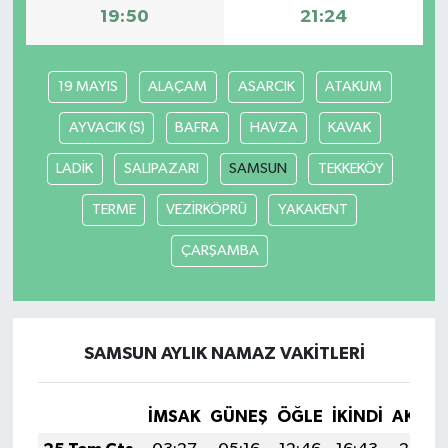
19:50
21:24
19 MAYIS
ALAÇAM
ASARCIK
ATAKUM
AYVACIK (S)
BAFRA
HAVZA
KAVAK
LADİK
SALIPAZARI
SAMSUN
TEKKEKÖY
TERME
VEZİRKÖPRÜ
YAKAKENT
ÇARŞAMBA
SAMSUN AYLIK NAMAZ VAKITLERI
İMSAK
GÜNEŞ
ÖĞLE
İKINDI
AKŞA