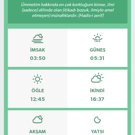
Ümmetim hakkında en çok korktuğum kimse, ilmi
(sadece) dilinde olan (itikadı bozuk, ilmiyle amel
etmeyen) münafıklardır. (Hadis-i şerif)
İMSAK
GÜNEŞ
03:50
05:31
ÖĞLE
İKINDI
12:45
16:37
AKŞAM
YATSI