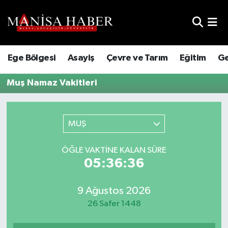
Hava Durumu
Ege Bölgesi
Asayiş
Çevre ve Tarım
Eğitim
Ge
Trafik Durumu
Muş Namaz Vakitleri
Süper Lig Puan Durumu ve Fikstür
Tüm Manşetler
MUŞ
Son Dakika Haberleri
ÖĞLE VAKTINE KALAN SÜRE
05:36:36
Haber Arşivi
9 Ağustos 2026
26 Safer 1448