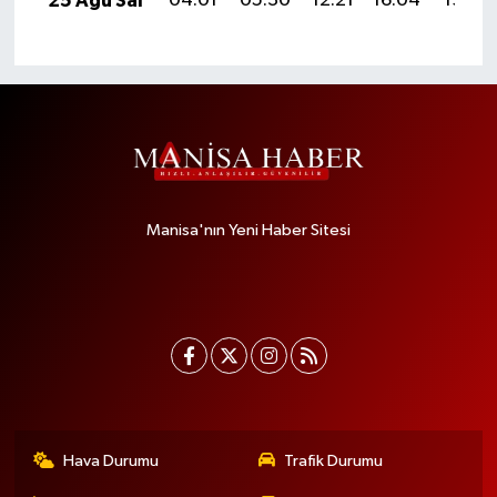
25 Ağu Sal
04:01
05:30
12:21
16:04
19:03
Manisa'nın Yeni Haber Sitesi
Hava Durumu
Trafik Durumu