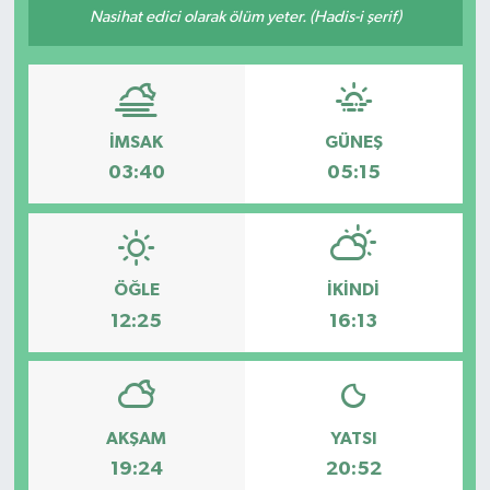
Nasihat edici olarak ölüm yeter. (Hadis-i şerif)
İMSAK
GÜNEŞ
03:40
05:15
ÖĞLE
İKINDI
12:25
16:13
AKŞAM
YATSI
19:24
20:52