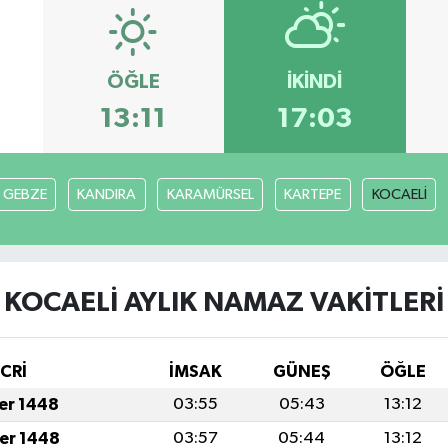
ÖĞLE
İKINDI
13:11
17:03
GEBZE
KANDIRA
KARAMÜRSEL
KARTEPE
KOCAELİ
KOCAELİ AYLIK NAMAZ VAKITLERI
İCRİ
İMSAK
GÜNEŞ
ÖĞLE
fer 1448
03:55
05:43
13:12
fer 1448
03:57
05:44
13:12