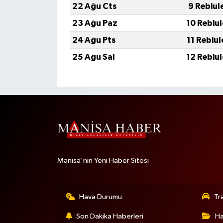
22 Ağu Cts
9 Rebiul
23 Ağu Paz
10 Rebiu
24 Ağu Pts
11 Rebiu
25 Ağu Sal
12 Rebiu
Manisa'nın Yeni Haber Sitesi
Hava Durumu
Tr
Son Dakika Haberleri
Ha