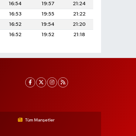
16:54
19:57
21:24
16:53
19:55
21:22
16:52
19:54
21:20
16:52
19:52
21:18
Tüm Manşetler