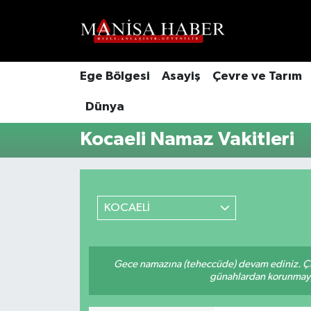
Hava Durumu
Ege Bölgesi
Asayiş
Çevre ve Tarım
Trafik Durumu
Dünya
Süper Lig Puan Durumu ve Fikstür
Kocaeli Namaz Vakitleri
Tüm Manşetler
Son Dakika Haberleri
KOCAELİ
Haber Arşivi
Gece namazına (teheccüde) devam ediniz. Çün
günahlardan korunmaya bi