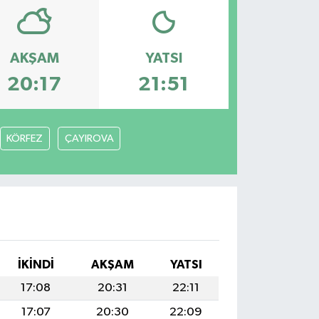
AKŞAM
YATSI
20:17
21:51
KÖRFEZ
ÇAYIROVA
İKINDI
AKŞAM
YATSI
17:08
20:31
22:11
17:07
20:30
22:09