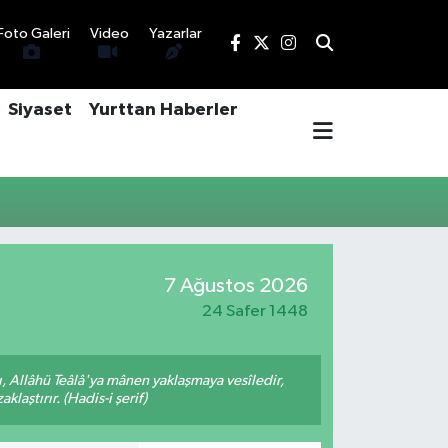
Foto Galeri
Video
Yazarlar
Siyaset
Yurttan Haberler
7 Ağustos 2026
24 Safer 1448
 Allâhü Teâlâ'ya mânen yaklaşmaya vesîledir,
laştırır. (Hadis-i şerif)