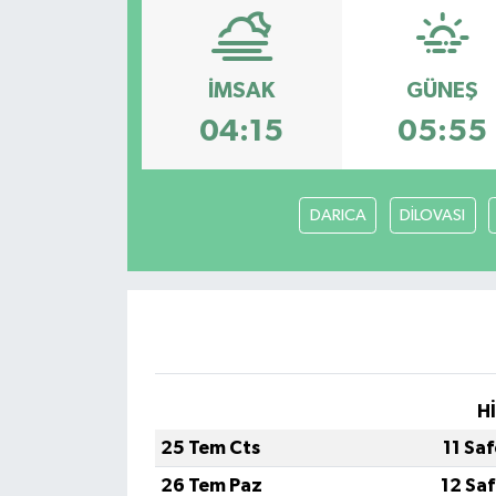
İMSAK
GÜNEŞ
04:15
05:55
DARICA
DİLOVASI
H
25 Tem Cts
11 Sa
26 Tem Paz
12 Sa