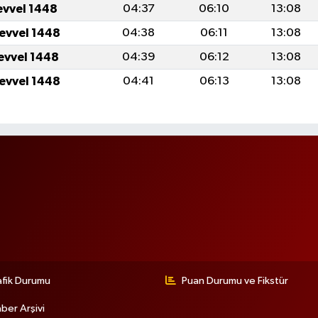
evvel 1448
04:37
06:10
13:08
levvel 1448
04:38
06:11
13:08
levvel 1448
04:39
06:12
13:08
levvel 1448
04:41
06:13
13:08
afik Durumu
Puan Durumu ve Fikstür
ber Arşivi