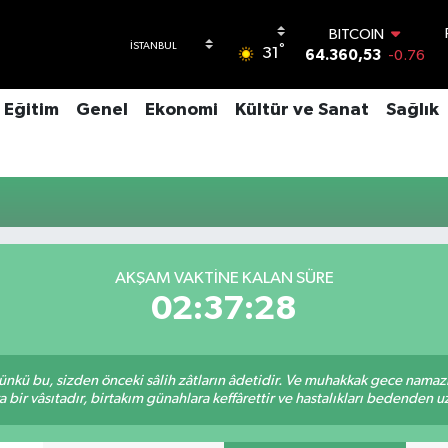
BITCOIN
°
31
64.360,53
-0.76
DOLAR
47,7069
0.17
Eğitim
Genel
Ekonomi
Kültür ve Sanat
Sağlık
EURO
55,0265
0.01
STERLİN
64,1897
0.02
GRAM ALTIN
6618.49
2.12
BİST100
13.887
64
AKŞAM VAKTINE KALAN SÜRE
02:37:28
kü bu, sizden önceki sâlih zâtların âdetidir. Ve muhakkak gece namazı,
r vâsıtadır, birtakım günahlara keffârettir ve hastalıkları bedenden uzak