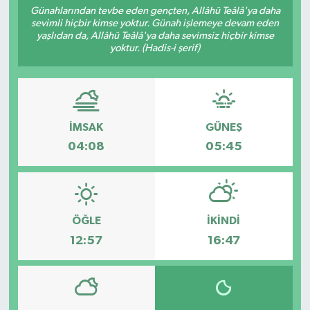
Günahlarından tevbe eden gençten, Allâhü Teâlâ'ya daha
sevimli hiçbir kimse yoktur. Günah işlemeye devam eden
yaşlıdan da, Allâhü Teâlâ'ya daha sevimsiz hiçbir kimse
yoktur. (Hadis-i şerif)
İMSAK
GÜNEŞ
04:08
05:45
ÖĞLE
İKINDI
12:57
16:47