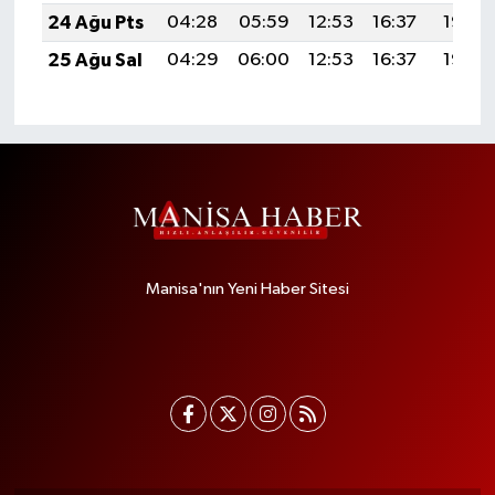
24 Ağu Pts
04:28
05:59
12:53
16:37
19:38
25 Ağu Sal
04:29
06:00
12:53
16:37
19:36
Manisa'nın Yeni Haber Sitesi