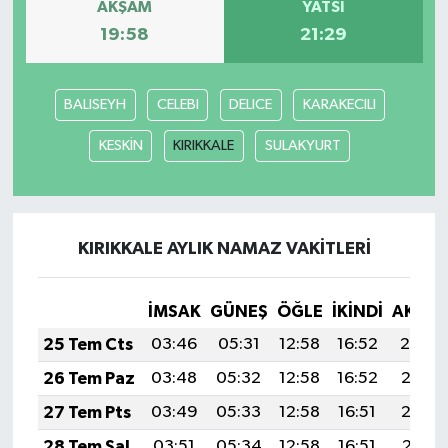
AKŞAM
YATSI
19:58
21:29
BALISEYH
CELEBI
DELICE
KARAKECILI
KESKİN
KIRIKKALE
SULAKYURT
KIRIKKALE AYLIK NAMAZ VAKITLERI
İMSAK
GÜNEŞ
ÖĞLE
İKINDI
AKŞA
25 Tem Cts
03:46
05:31
12:58
16:52
20:14
26 Tem Paz
03:48
05:32
12:58
16:52
20:13
27 Tem Pts
03:49
05:33
12:58
16:51
20:12
28 Tem Sal
03:51
05:34
12:58
16:51
20:11