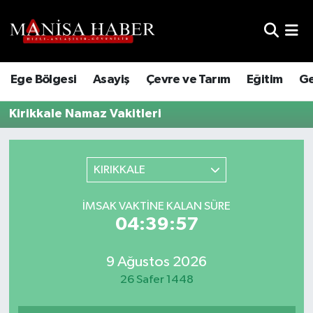
Hava Durumu
Ege Bölgesi
Asayiş
Çevre ve Tarım
Eğitim
Ge
Trafik Durumu
Kirikkale Namaz Vakitleri
Süper Lig Puan Durumu ve Fikstür
Tüm Manşetler
KIRIKKALE
Son Dakika Haberleri
İMSAK VAKTINE KALAN SÜRE
04:39:57
Haber Arşivi
9 Ağustos 2026
26 Safer 1448