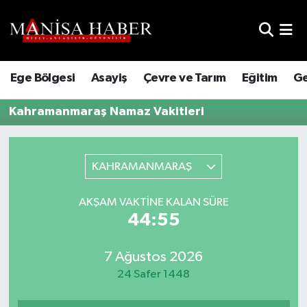
Hava Durumu
Ege Bölgesi
Asayiş
Çevre ve Tarım
Eğitim
Ge
Trafik Durumu
Kahramanmaraş Namaz Vakitleri
Süper Lig Puan Durumu ve Fikstür
Tüm Manşetler
KAHRAMANMARAŞ
Son Dakika Haberleri
AKŞAM VAKTINE KALAN SÜRE
44:55
Haber Arşivi
7 Ağustos 2026
24 Safer 1448