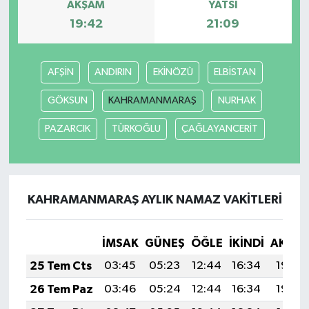
AKŞAM
YATSI
19:42
21:09
AFŞİN
ANDIRIN
EKİNÖZÜ
ELBİSTAN
GÖKSUN
KAHRAMANMARAŞ
NURHAK
PAZARCIK
TÜRKOĞLU
ÇAĞLAYANCERİT
KAHRAMANMARAŞ AYLIK NAMAZ VAKITLERI
İMSAK
GÜNEŞ
ÖĞLE
İKINDI
AKŞA
25 Tem Cts
03:45
05:23
12:44
16:34
19:54
26 Tem Paz
03:46
05:24
12:44
16:34
19:54