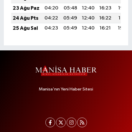
23 Ağu Paz
04:20
05:48
12:40
16:23
19:22
24 Ağu Pts
04:22
05:49
12:40
16:22
19:21
25 Ağu Sal
04:23
05:49
12:40
16:21
19:20
Manisa'nın Yeni Haber Sitesi