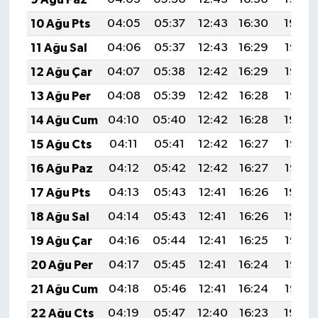
10 Ağu Pts
04:05
05:37
12:43
16:30
19:39
11 Ağu Sal
04:06
05:37
12:43
16:29
19:38
12 Ağu Çar
04:07
05:38
12:42
16:29
19:37
13 Ağu Per
04:08
05:39
12:42
16:28
19:35
14 Ağu Cum
04:10
05:40
12:42
16:28
19:34
15 Ağu Cts
04:11
05:41
12:42
16:27
19:33
16 Ağu Paz
04:12
05:42
12:42
16:27
19:32
17 Ağu Pts
04:13
05:43
12:41
16:26
19:30
18 Ağu Sal
04:14
05:43
12:41
16:26
19:29
19 Ağu Çar
04:16
05:44
12:41
16:25
19:28
20 Ağu Per
04:17
05:45
12:41
16:24
19:27
21 Ağu Cum
04:18
05:46
12:41
16:24
19:25
22 Ağu Cts
04:19
05:47
12:40
16:23
19:24