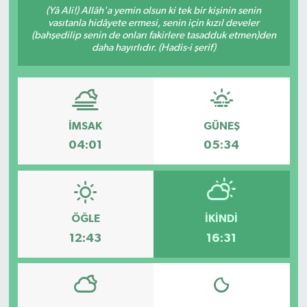
(Yâ Ali!) Allâh'a yemin olsun ki tek bir kişinin senin
vasıtanla hidâyete ermesi, senin için kızıl develer
(bahşedilip senin de onları fakirlere tasadduk etmen)den
daha hayırlıdır. (Hadis-i şerif)
İMSAK
GÜNEŞ
04:01
05:34
ÖĞLE
İKINDI
12:43
16:31